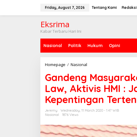
S
k
Friday, August 7, 2026
Tentang Kami
Redaksi
i
p
Eksrima
t
o
Kabar Terbaru Hari Ini
c
o
Nasional
Politik
Hukum
Opini
n
t
e
n
Homepage
/
Nasional
G
t
a
Gandeng Masyarak
n
d
Law, Aktivis HMI :
e
n
Kepentingan Terten
g
M
a
Jeremy
Wednesday, 11 March 2020 - 1:47 WIB
s
Nasional
1876 Views
y
a
r
a