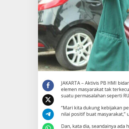
t
i
v
i
s
H
M
I
:
J
a
n
g
a
n
JAKARTA – Aktivis PB HMI bidan
T
e
elemen masyarakat tak terkecua
r
suatu permasalahan seperti R
p
e
“Mari kita dukung kebijakan 
n
nilai positif buat masyarakat,”
g
a
r
Dan, kata dia, seandainya ada 