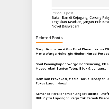
P
Previous post
Bakar Ban di Kejagung, Corong Raky
o
Tegakkan Keadilan, Jangan Pilih Kasi
s
Novel Baswedan!
t
Related Posts
n
a
Sikapi Kontroversi Gus Fuad Plered, Ketua P
v
Minta Warga Nahdliyin Hindari Narasi Perp
i
Soal Penangkapan Warga Padarincang, PB H
g
Masyarakat Banten Tetap Bijak & Jangan
Terpengaruh Isu Tak Jelas
a
Hentikan Provokasi, Media Harus Terdepan U
t
Fokus Lawan Hoax!
i
Kemenko Perekonomian Angkat Bicara, Draft 
o
RUU Cipta Lapangan Kerja Tak Pernah Diseb
n
Dalam Bentuk Apapun