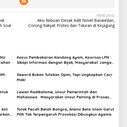
Next post
at :
Aksi Reboan Desak Adili Novel Baswedan,
h Soal
Corong Rakyat Protes dan Tiduran di Kejagung
BNU
Kasus Pembakaran Kandang Ayam, Koornas LPN :
ecahan
Sikapi Informasi dengan Bijak, Masyarakat Jangan
Terprovokasi Isu
MI :
Seword Bukan Tuliskan Opini, Tapi Ungkapkan Caci
Maki
ntuk
Lawan Radikalisme, Unsur Pemerintah dan
Mahasiswa : Masyarakat Unsur Penting di Proses
Deradikalisme
Asli
Tolak Pecah Belah Bangsa, Aliansi Bela Islam Garut
arkan
Pilih Tak Terpengaruh Provokasi Dibungkus Agama