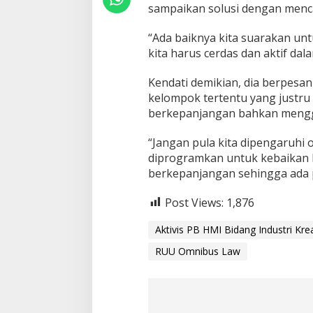
u
sampaikan solusi dengan menc
h
K
“Ada baiknya kita suarakan u
e
p
kita harus cerdas dan aktif dala
e
n
Kendati demikian, dia berpesan
t
kelompok tertentu yang justru
i
berkepanjangan bahkan meng
n
g
a
“Jangan pula kita dipengaruhi 
n
diprogramkan untuk kebaikan 
T
berkepanjangan sehingga ada 
e
r
Post Views:
1,876
t
e
n
Aktivis PB HMI Bidang Industri Krea
t
RUU Omnibus Law
u