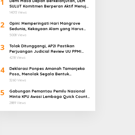
1
Demi Masa Depan Berkelanjutan, DEM
SULUT Komitmen Berperan Aktif Menuju
Era Energi Terbarukan di Sulawesi Utara
14013 Views
2
Opini: Memperingati Hari Mangrove
Sedunia, Kekayaan Alam yang Harus
Dijaga
5008 Views
3
Tolak Ditunggangi, AP2I Pastikan
Perjuangan Judicial Review UU PPMI
Demi Anggota Bukan Politis
4218 Views
4
Deklarasi Ponpes Amanah Tamanjeka
Poso, Menolak Segala Bentuk
Radikalisme dan Terorisme
3260 Views
5
Gabungan Pemantau Pemilu Nasional
Minta KPU Awasi Lembaga Quick Count
Lebih Ketat
2889 Views