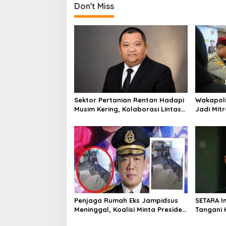
Don't Miss
Sektor Pertanian Rentan Hadapi
Wakapolr
Musim Kering, Kolaborasi Lintas
Jadi Mitr
Sektor Jadi Solusi
Penjaga Rumah Eks Jampidsus
SETARA I
Meninggal, Koalisi Minta Presiden
Tangani 
Beri Atensi Khusus
Independ