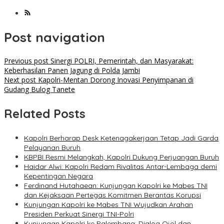
Post navigation
Previous post
Sinergi POLRI, Pemerintah, dan Masyarakat:
Keberhasilan Panen Jagung di Polda Jambi
Next post
Kapolri-Mentan Dorong Inovasi Penyimpanan di
Gudang Bulog Tanete
Related Posts
Kapolri Berharap Desk Ketenagakerjaan Tetap Jadi Garda
Pelayanan Buruh
KBPBI Resmi Melangkah, Kapolri Dukung Perjuangan Buruh
Haidar Alwi: Kapolri Redam Rivalitas Antar-Lembaga demi
Kepentingan Negara
Ferdinand Hutahaean: Kunjungan Kapolri ke Mabes TNI
dan Kejaksaan Pertegas Komitmen Berantas Korupsi
Kunjungan Kapolri ke Mabes TNI Wujudkan Arahan
Presiden Perkuat Sinergi TNI-Polri
Kunjungan Kapolri ke Palembang: Dialog Ojol dan