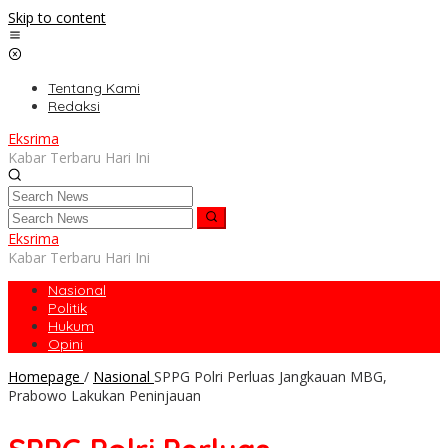
Skip to content
Tentang Kami
Redaksi
Eksrima
Kabar Terbaru Hari Ini
Eksrima
Kabar Terbaru Hari Ini
Nasional
Politik
Hukum
Opini
Homepage
/
Nasional
SPPG Polri Perluas Jangkauan MBG,
Prabowo Lakukan Peninjauan