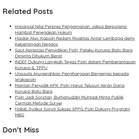
Related Posts
Imparsial Nilai Perpres Pengamanan Jaksa Berpotensi
Hambat Penegakan Hukum
Haidar Alwi: Kapolri Redam Rivalitas Antar-Lembaga demi
Kepentingan Negara
Saut Apresiasi Penyidikan Polri, Pelaku Korupsi Batu Bara
Diminta Dihukum Berat
INDEF Dukung Langkah Tegas Polri dalam Pemberantasan
Korupsi & TPPU
Unissula Anugerahkan Penghargaan Bergengsi kepada
Wakapolri
Mantan Penyidik KPK: Polri Harus Telusuri Aliran Dana
Korupsi Batu Bara
Polri Jadi Sorotan, Burhanuddin Muhtadi Minta Publik
Cermati Metode Survei
Habib Syakur Soroti Sukses SPPG Polri Dukung Program
MBG
Don't Miss