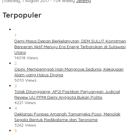
|
Tuesday, 1 August 2017 - 1:04 WIB
by
Jeremy
Terpopuler
1
Demi Masa Depan Berkelanjutan, DEM SULUT Komitmen
Berperan Aktif Menuju Era Energi Terbarukan di Sulawesi
Utara
14018 Views
2
Opini: Memperingati Hari Mangrove Sedunia, Kekayaan
Alam yang Harus Dijaga
5010 Views
3
Tolak Ditunggangi, AP2I Pastikan Perjuangan Judicial
Review UU PPMI Demi Anggota Bukan Politis
4221 Views
4
Deklarasi Ponpes Amanah Tamanjeka Poso, Menolak
Segala Bentuk Radikalisme dan Terorisme
3262 Views
5