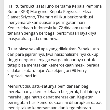
g
Hal itu terbukti saat Juno bersama Kepala Pembina
a
Rutan (KPR) Margono, Kepala Registrasi Eksa
B
i
Slamet Sriyono, Thamrin dll ikut berkontribusi
n
menyemarakkan suasana peringatan hari
a
Kemerdekaan Indonesia ke 72 didalam rumah
a
tahanan dengan berbagai perlombaan layaknya
n
masyarakat pada umumnya.
n
y
a
“Luar biasa sekali apa yang dilakukan Bapak Juno
T
dan para jajarannya. Jiwa nasionalisme nya cukup
u
tinggi dengan menjaga warga binaannya untuk
r
tetap bisa merasakan kemerdekaan meski berada
u
t
di dalam rutan,” ujar Wasekjen Jari 98 Ferry
M
Supriadi, hari ini.
e
r
Menurut dia, satu-satunya pemidanaan bagi
a
mereka hanya kemerdekaan bergerak, hal lainnya
s
a
mereka juga harus dapat merasakan. Kegiatan
k
peringatan hari kemerdekaan ini diharapkan dapat
a
menciptakan kebersamaan dan kegembiraan
n