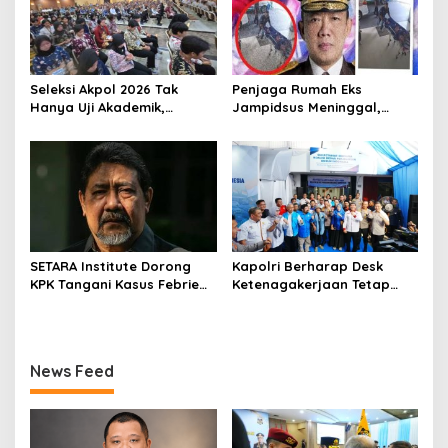
n
Seleksi Akpol 2026 Tak
Penjaga Rumah Eks
Hanya Uji Akademik,
Jampidsus Meninggal,
Integritas Juga Jadi
Koalisi Minta Presiden Beri
Penilaian
Atensi Khusus
SETARA Institute Dorong
Kapolri Berharap Desk
KPK Tangani Kasus Febrie
Ketenagakerjaan Tetap
demi Independensi
Jadi Garda Pelayanan
Buruh
News Feed