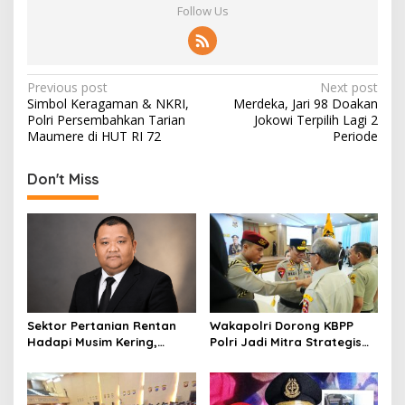
Follow Us
P
Previous post
Next post
Simbol Keragaman & NKRI,
Merdeka, Jari 98 Doakan
o
Polri Persembahkan Tarian
Jokowi Terpilih Lagi 2
s
Maumere di HUT RI 72
Periode
t
Don't Miss
n
a
v
i
g
a
Sektor Pertanian Rentan
Wakapolri Dorong KBPP
t
Hadapi Musim Kering,
Polri Jadi Mitra Strategis
Kolaborasi Lintas Sektor
Polri
i
Jadi Solusi
o