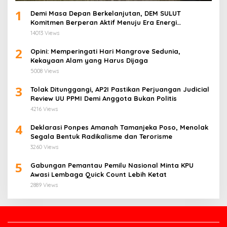
1
Demi Masa Depan Berkelanjutan, DEM SULUT
Komitmen Berperan Aktif Menuju Era Energi
Terbarukan di Sulawesi Utara
14013 Views
2
Opini: Memperingati Hari Mangrove Sedunia,
Kekayaan Alam yang Harus Dijaga
5008 Views
3
Tolak Ditunggangi, AP2I Pastikan Perjuangan Judicial
Review UU PPMI Demi Anggota Bukan Politis
4216 Views
4
Deklarasi Ponpes Amanah Tamanjeka Poso, Menolak
Segala Bentuk Radikalisme dan Terorisme
3260 Views
5
Gabungan Pemantau Pemilu Nasional Minta KPU
Awasi Lembaga Quick Count Lebih Ketat
2889 Views