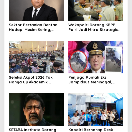
Sektor Pertanian Rentan
Wakapolri Dorong KBPP
Hadapi Musim Kering,
Polri Jadi Mitra Strategis
Kolaborasi Lintas Sektor
Polri
Jadi Solusi
Seleksi Akpol 2026 Tak
Penjaga Rumah Eks
Hanya Uji Akademik,
Jampidsus Meninggal,
Integritas Juga Jadi
Koalisi Minta Presiden Beri
Penilaian
Atensi Khusus
SETARA Institute Dorong
Kapolri Berharap Desk