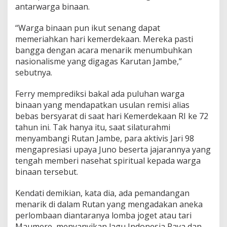
antarwarga binaan.
K
e
m
“Warga binaan pun ikut senang dapat
e
memeriahkan hari kemerdekaan. Mereka pasti
r
bangga dengan acara menarik menumbuhkan
i
nasionalisme yang digagas Karutan Jambe,”
a
h
sebutnya.
a
n
Ferry memprediksi bakal ada puluhan warga
H
binaan yang mendapatkan usulan remisi alias
U
bebas bersyarat di saat hari Kemerdekaan RI ke 72
T
K
tahun ini. Tak hanya itu, saat silaturahmi
e
menyambangi Rutan Jambe, para aktivis Jari 98
m
mengapresiasi upaya Juno beserta jajarannya yang
e
tengah memberi nasehat spiritual kepada warga
r
binaan tersebut.
d
e
k
Kendati demikian, kata dia, ada pemandangan
a
menarik di dalam Rutan yang mengadakan aneka
a
perlombaan diantaranya lomba joget atau tari
n
Maumere, menyanyikan lagu Indonesia Raya dan
R