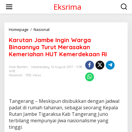
S
Eksrima
k
i
p
t
o
Homepage
/
Nasional
K
c
a
Karutan Jambe Ingin Warga
o
r
n
u
Binaannya Turut Merasakan
t
t
Kemeriahan HUT Kemerdekaan RI
e
a
n
n
t
J
Arek Banten
Wednesday, 16 August 2017 - 11:38
WIB
a
Nasional
1392 Views
m
b
e
I
n
Tangerang – Meskipun disibukkan dengan jadwal
g
padat di rumah tahanan, sebagai seorang Kepala
i
Rutan Jambe Tigaraksa Kab Tangerang Juno
n
W
terbilang mempunyai jiwa nasionalisme yang
a
tinggi.
r