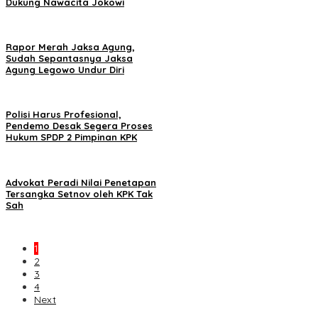
Dukung Nawacita Jokowi
Rapor Merah Jaksa Agung,
Sudah Sepantasnya Jaksa
Agung Legowo Undur Diri
Polisi Harus Profesional,
Pendemo Desak Segera Proses
Hukum SPDP 2 Pimpinan KPK
Advokat Peradi Nilai Penetapan
Tersangka Setnov oleh KPK Tak
Sah
1
2
3
4
Next