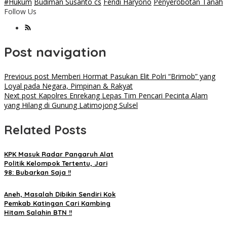
#Hukum
Budiman Susanto cs
Fendi Haryono
Penyerobotan Tanah
Follow Us
Post navigation
Previous post
Memberi Hormat Pasukan Elit Polri “Brimob” yang
Loyal pada Negara, Pimpinan & Rakyat
Next post
Kapolres Enrekang Lepas Tim Pencari Pecinta Alam
yang Hilang di Gunung Latimojong Sulsel
Related Posts
KPK Masuk Radar Pangaruh Alat
Politik Kelompok Tertentu, Jari
98: Bubarkan Saja !!
Aneh, Masalah Dibikin Sendiri Kok
Pemkab Katingan Cari Kambing
Hitam Salahin BTN !!