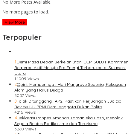
No More Posts Available.
No more pages to load.
View More
Terpopuler
1
Demi Masa Depan Berkelanjutan, DEM SULUT Komitmen
Berperan Aktif Menuju Era Energi Terbarukan di Sulawesi
Utara
14009 Views
2
Opini: Memperingati Hari Mangrove Sedunia, Kekayaan
Alam yang Harus Dijaga
5007 Views
3
Tolak Ditunggangi, AP2I Pastikan Perjuangan Judicial
Review UU PPMI Demi Anggota Bukan Politis
4215 Views
4
Deklarasi Ponpes Amanah Tamanjeka Poso, Menolak
Segala Bentuk Radikalisme dan Terorisme
3260 Views