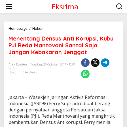
S
Eksrima
k
i
p
t
o
Homepage
/
Hukum
M
c
e
Menentang Densus Anti Korupsi, Kubu
o
n
n
e
PJI Reda Mantovani Santai Saja
t
n
Jangan Kebakaran Jenggot
e
t
n
a
t
n
Arek Banten
Monday, 23 October 2017 - 12:07
WIB
g
Hukum
596 Views
D
e
n
s
u
Jakarta – Wasekjen Jaringan Aktivis Reformasi
s
Indonesia (JARI’98) Ferry Supriadi dibuat berang
A
dengan pernyataan anggota Persatuan Jaksa
n
t
Indonesia (PJI), Reda Manthovani yang mengkritik
i
pembentukan Densus Antikorupsi. Ferry menilai
K