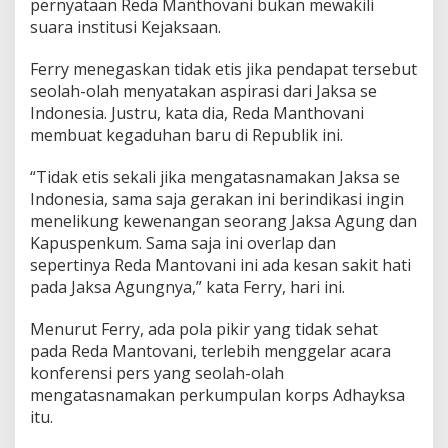
pernyataan Reda Manthovani bukan mewakili
o
suara institusi Kejaksaan.
r
u
p
Ferry menegaskan tidak etis jika pendapat tersebut
s
seolah-olah menyatakan aspirasi dari Jaksa se
i
Indonesia. Justru, kata dia, Reda Manthovani
,
membuat kegaduhan baru di Republik ini.
K
u
b
“Tidak etis sekali jika mengatasnamakan Jaksa se
u
Indonesia, sama saja gerakan ini berindikasi ingin
P
menelikung kewenangan seorang Jaksa Agung dan
J
Kapuspenkum. Sama saja ini overlap dan
I
sepertinya Reda Mantovani ini ada kesan sakit hati
R
e
pada Jaksa Agungnya,” kata Ferry, hari ini.
d
a
Menurut Ferry, ada pola pikir yang tidak sehat
M
pada Reda Mantovani, terlebih menggelar acara
a
konferensi pers yang seolah-olah
n
t
mengatasnamakan perkumpulan korps Adhayksa
o
itu.
v
a