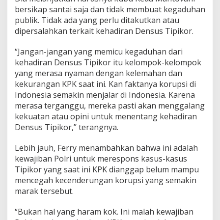
a
bersikap santai saja dan tidak membuat kegaduhan
n
publik. Tidak ada yang perlu ditakutkan atau
J
dipersalahkan terkait kehadiran Densus Tipikor.
e
n
“Jangan-jangan yang memicu kegaduhan dari
g
g
kehadiran Densus Tipikor itu kelompok-kelompok
o
yang merasa nyaman dengan kelemahan dan
t
kekurangan KPK saat ini. Kan faktanya korupsi di
Indonesia semakin menjalar di Indonesia. Karena
merasa terganggu, mereka pasti akan menggalang
kekuatan atau opini untuk menentang kehadiran
Densus Tipikor,” terangnya.
Lebih jauh, Ferry menambahkan bahwa ini adalah
kewajiban Polri untuk merespons kasus-kasus
Tipikor yang saat ini KPK dianggap belum mampu
mencegah kecenderungan korupsi yang semakin
marak tersebut.
“Bukan hal yang haram kok. Ini malah kewajiban