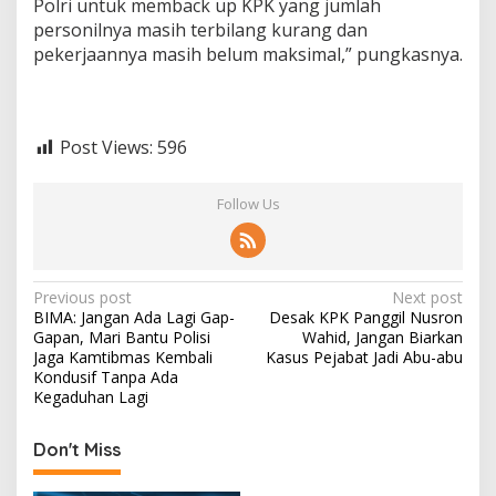
Polri untuk memback up KPK yang jumlah
personilnya masih terbilang kurang dan
pekerjaannya masih belum maksimal,” pungkasnya.
Post Views:
596
Follow Us
P
Previous post
Next post
BIMA: Jangan Ada Lagi Gap-
Desak KPK Panggil Nusron
o
Gapan, Mari Bantu Polisi
Wahid, Jangan Biarkan
s
Jaga Kamtibmas Kembali
Kasus Pejabat Jadi Abu-abu
Kondusif Tanpa Ada
t
Kegaduhan Lagi
n
Don't Miss
a
v