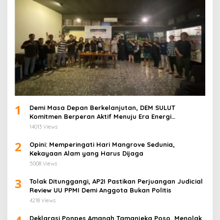
1
Demi Masa Depan Berkelanjutan, DEM SULUT
Komitmen Berperan Aktif Menuju Era Energi
Terbarukan di Sulawesi Utara
14013 Views
2
Opini: Memperingati Hari Mangrove Sedunia,
Kekayaan Alam yang Harus Dijaga
5008 Views
3
Tolak Ditunggangi, AP2I Pastikan Perjuangan Judicial
Review UU PPMI Demi Anggota Bukan Politis
4218 Views
Deklarasi Ponpes Amanah Tamanjeka Poso, Menolak