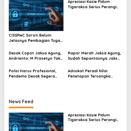
Apresiasi Kasie Pidum
i
Tigaraksa Serius Perangi
g
Hoax
a
t
CISSReC Soroti Belum
i
Jelasnya Pembagian Tugas
o
Keamanan Siber
n
Desak Copot Jaksa Agung,
Rapor Merah Jaksa Agung,
Andrianto: M Prasetyo Tak
Sudah Sepantasnya Jaksa
Dukung Nawacita Jokowi
Agung Legowo Undur Diri
Polisi Harus Profesional,
Advokat Peradi Nilai
Pendemo Desak Segera
Penetapan Tersangka
Proses Hukum SPDP 2
Setnov oleh KPK Tak Sah
Pimpinan KPK
News Feed
Apresiasi Kasie Pidum
Tigaraksa Serius Perangi
Hoax