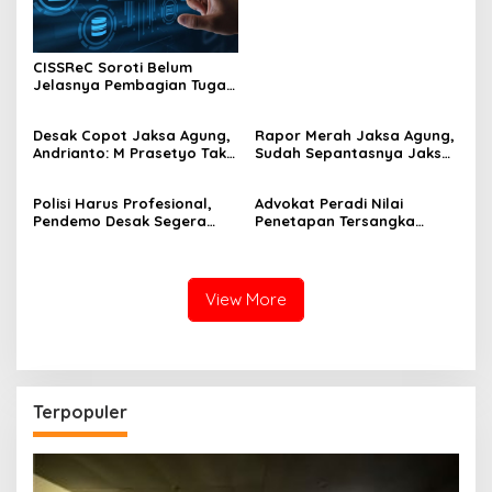
CISSReC Soroti Belum
Jelasnya Pembagian Tugas
Keamanan Siber
Desak Copot Jaksa Agung,
Rapor Merah Jaksa Agung,
Andrianto: M Prasetyo Tak
Sudah Sepantasnya Jaksa
Dukung Nawacita Jokowi
Agung Legowo Undur Diri
Polisi Harus Profesional,
Advokat Peradi Nilai
Pendemo Desak Segera
Penetapan Tersangka
Proses Hukum SPDP 2
Setnov oleh KPK Tak Sah
Pimpinan KPK
View More
Terpopuler