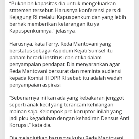
“Bukanlah kapasitas dia untuk mengeluarkan
n
statemen tersebut. Harusnya konferensi pers di
i
S
Kejagung RI melalui Kapuspenkum dan yang lebih
a
berhak memberikan keterangan itu ya
n
Kapuspenkumnya,” jelasnya.
t
a
Harusnya, kata Ferry, Reda Mantovani yang
i
S
berstatus sebagai Aspidum Kejati Sumsel itu
a
paham herarki institusi dan etika dalam
j
penyampaian pendapat. Dia menyarankan agar
a
Reda Mantovani bersurat dan meminta audiensi
J
a
kepada Komisi III DPR RI sebab itu adalah wadah
n
penyampaian aspirasi.
g
a
“Sebenarnya ini kan ada yang kebakaran jenggot
n
seperti anak kecil yang terancam kehilangan
K
e
mainan saja. Kelompok pro koruptor inilah yang
b
jadi picu kegaduhan dengan kehadiran Densus Anti
a
Korupsi,” kata dia.
k
a
Dia melanjutkan harusnya kubu Reda Mantovani
r