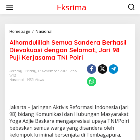
S
Eksrima
k
i
p
t
o
Homepage
/
Nasional
A
c
l
Alhamdulillah Semua Sandera Berhasil
o
h
n
a
Dievakuasi dengan Selamat, Jari 98
t
m
Puji Kerjasama TNI Polri
e
d
n
u
t
l
Jeremy
Friday, 17 November 2017 - 2:56
WIB
i
Nasional
1935 Views
l
l
a
h
S
Jakarta – Jaringan Aktivis Reformasi Indonesia (Jari
e
98) bidang Komunikasi dan Hubungan Masyarakat
m
Yoga Adjie Baskara mengapresiasi upaya TNI/Polri
u
a
bebaskan semua warga yang disandera oleh
S
kelompok kriminal bersenjata di Tembagapura,
a