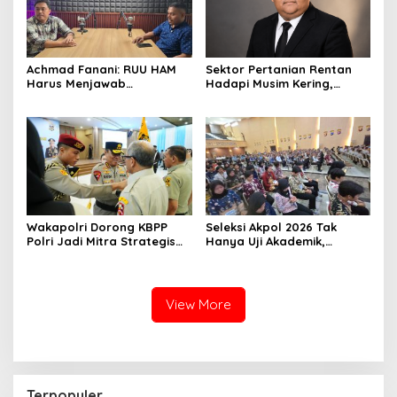
Achmad Fanani: RUU HAM
Sektor Pertanian Rentan
Harus Menjawab
Hadapi Musim Kering,
Kebutuhan Masyarakat
Kolaborasi Lintas Sektor
Jadi Solusi
Wakapolri Dorong KBPP
Seleksi Akpol 2026 Tak
Polri Jadi Mitra Strategis
Hanya Uji Akademik,
Polri
Integritas Juga Jadi
Penilaian
View More
Terpopuler