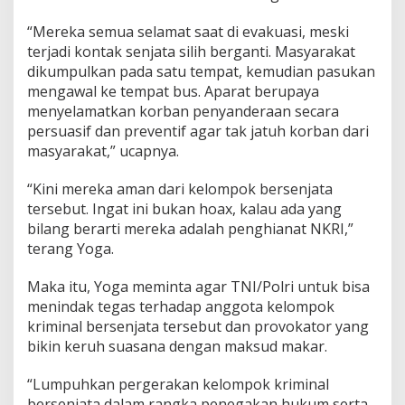
n
g
“Mereka semua selamat saat di evakuasi, meski
a
terjadi kontak senjata silih berganti. Masyarakat
n
dikumpulkan pada satu tempat, kemudian pasukan
S
mengawal ke tempat bus. Aparat berupaya
e
menyelamatkan korban penyanderaan secara
l
a
persuasif dan preventif agar tak jatuh korban dari
m
masyarakat,” ucapnya.
a
t
“Kini mereka aman dari kelompok bersenjata
,
tersebut. Ingat ini bukan hoax, kalau ada yang
J
a
bilang berarti mereka adalah penghianat NKRI,”
r
terang Yoga.
i
9
Maka itu, Yoga meminta agar TNI/Polri untuk bisa
8
menindak tegas terhadap anggota kelompok
P
u
kriminal bersenjata tersebut dan provokator yang
j
bikin keruh suasana dengan maksud makar.
i
K
“Lumpuhkan pergerakan kelompok kriminal
e
bersenjata dalam rangka penegakan hukum serta
r