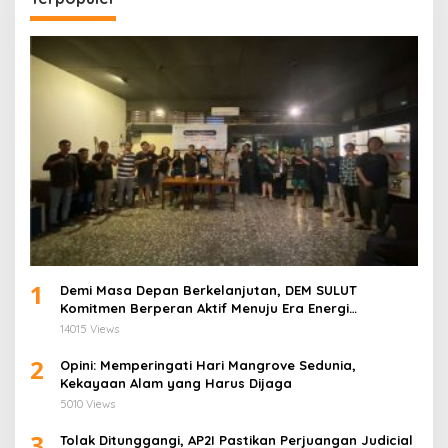
1
Demi Masa Depan Berkelanjutan, DEM SULUT
Komitmen Berperan Aktif Menuju Era Energi
Terbarukan di Sulawesi Utara
14015 Views
2
Opini: Memperingati Hari Mangrove Sedunia,
Kekayaan Alam yang Harus Dijaga
5010 Views
3
Tolak Ditunggangi, AP2I Pastikan Perjuangan Judicial