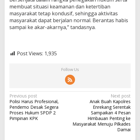
j
membuat situasi keamanan dan ketertiban
a
masyarakat tetap kondusif, sehingga aktivitas
s
masyarakat dapat berjalan normal. Berantas habis
a
sampai ke akar-akarnya,” tandasnya.
m
a
T
N
I
Post Views:
1,935
P
o
l
Follow Us
r
i
P
Previous post
Next post
Polisi Harus Profesional,
Anak Buah Kapolres
o
Pendemo Desak Segera
Enrekang Serentak
s
Proses Hukum SPDP 2
Sampaikan 4 Pesan
Pimpinan KPK
Himbauan Penting ke
t
Masyarakat Menuju Pilkades
Damai
n