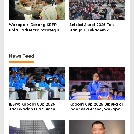
Wakapolri Dorong KBPP
Seleksi Akpol 2026 Tak
Polri Jadi Mitra Strategis
Hanya Uji Akademik,
Polri
Integritas Juga Jadi
Penilaian
News Feed
IESPA: Kapolri Cup 2026
Kapolri Cup 2026 Dibuka di
Jadi Wadah Luar Biasa
Indonesia Arena, Wakapolri
untuk Mengembangkan
Dorong Talenta Digital
Talenta E-Sports
Berdaya Saing Global