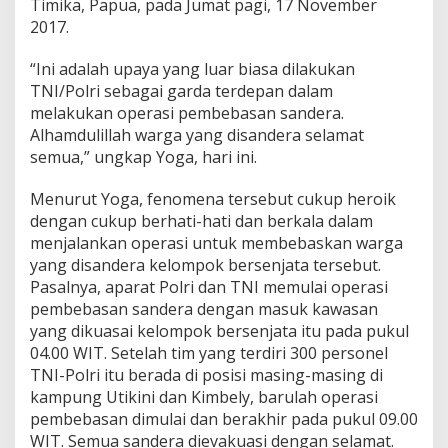
Timika, Papua, pada Jumat pagi, 17 November
n
2017.
d
e
r
“Ini adalah upaya yang luar biasa dilakukan
a
TNI/Polri sebagai garda terdepan dalam
B
melakukan operasi pembebasan sandera.
e
Alhamdulillah warga yang disandera selamat
r
semua,” ungkap Yoga, hari ini.
h
a
s
Menurut Yoga, fenomena tersebut cukup heroik
i
dengan cukup berhati-hati dan berkala dalam
l
menjalankan operasi untuk membebaskan warga
D
yang disandera kelompok bersenjata tersebut.
i
e
Pasalnya, aparat Polri dan TNI memulai operasi
v
pembebasan sandera dengan masuk kawasan
a
yang dikuasai kelompok bersenjata itu pada pukul
k
04.00 WIT. Setelah tim yang terdiri 300 personel
u
a
TNI-Polri itu berada di posisi masing-masing di
s
kampung Utikini dan Kimbely, barulah operasi
i
pembebasan dimulai dan berakhir pada pukul 09.00
d
WIT. Semua sandera dievakuasi dengan selamat.
e