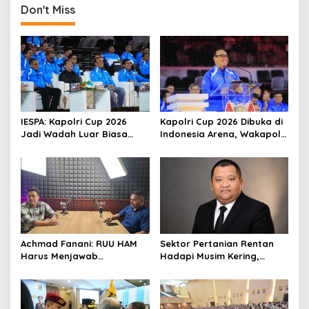
a
Don't Miss
v
i
g
a
t
i
IESPA: Kapolri Cup 2026
Kapolri Cup 2026 Dibuka di
o
Jadi Wadah Luar Biasa
Indonesia Arena, Wakapolri
untuk Mengembangkan
Dorong Talenta Digital
n
Talenta E-Sports
Berdaya Saing Global
Achmad Fanani: RUU HAM
Sektor Pertanian Rentan
Harus Menjawab
Hadapi Musim Kering,
Kebutuhan Masyarakat
Kolaborasi Lintas Sektor
Jadi Solusi