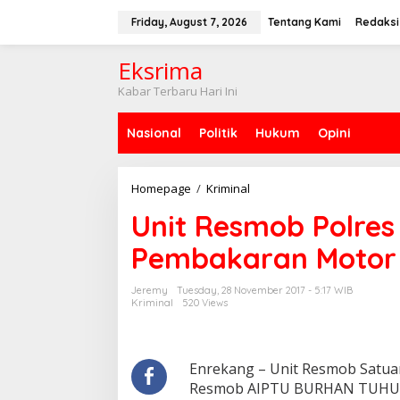
S
k
Friday, August 7, 2026
Tentang Kami
Redaksi
i
p
Eksrima
t
o
Kabar Terbaru Hari Ini
c
o
Nasional
Politik
Hukum
Opini
n
t
e
n
Homepage
/
Kriminal
U
t
n
Unit Resmob Polre
i
t
Pembakaran Motor
R
e
s
Jeremy
Tuesday, 28 November 2017 - 5:17 WIB
m
Kriminal
520 Views
o
b
P
o
Enrekang – Unit Resmob Satua
l
Resmob AIPTU BURHAN TUHUL
r