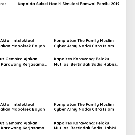
pres
Kapolda Sulsel Hadiri Simulasi Pamwal Pemilu 2019
Aktor Intelektual
Komplotan The Family Muslim
sakan Mapolsek Bayah
Cyber Army Nodai Citra Islam
ut Gembira Ajakan
Kapolres Karawang: Pelaku
s Karawang Kerjasama
Mutilasi Bertindak Sadis Habisi
amanan
Istrinya
Aktor Intelektual
Komplotan The Family Muslim
sakan Mapolsek Bayah
Cyber Army Nodai Citra Islam
ut Gembira Ajakan
Kapolres Karawang: Pelaku
s Karawang Kerjasama
Mutilasi Bertindak Sadis Habisi
amanan
Istrinya