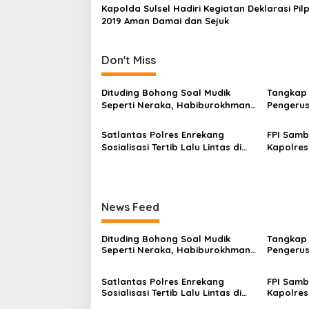
m
Kapolda Sulsel Hadiri Kegiatan Deklarasi Pil
o
b
2019 Aman Damai dan Sejuk
u
n
r
u
Don't Miss
Dituding Bohong Soal Mudik
Tangkap 
Seperti Neraka, Habiburokhman
Pengeru
Dilaporkan ke Polda Banten
Satlantas Polres Enrekang
FPI Samb
Sosialisasi Tertib Lalu Lintas di
Kapolre
Ponpes Darud Da’wah
Jaga Ke
News Feed
Dituding Bohong Soal Mudik
Tangkap 
Seperti Neraka, Habiburokhman
Pengeru
Dilaporkan ke Polda Banten
Satlantas Polres Enrekang
FPI Samb
Sosialisasi Tertib Lalu Lintas di
Kapolre
Ponpes Darud Da’wah
Jaga Ke