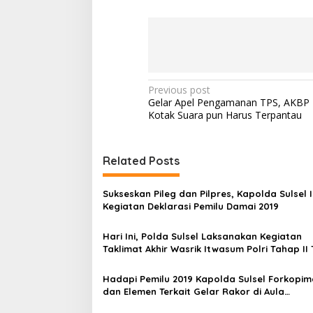
m
b
a
k
a
r
a
P
Previous post
n
Gelar Apel Pengamanan TPS, AKBP I
o
M
Kotak Suara pun Harus Terpantau
o
s
t
t
o
Related Posts
r
n
G
a
a
Sukseskan Pileg dan Pilpres, Kapolda Sulsel I
r
v
Kegiatan Deklarasi Pemilu Damai 2019
a
i
-
Hari Ini, Polda Sulsel Laksanakan Kegiatan
g
g
Taklimat Akhir Wasrik Itwasum Polri Tahap II 
a
2018
r
a
a
Hadapi Pemilu 2019 Kapolda Sulsel Forkopi
t
C
dan Elemen Terkait Gelar Rakor di Aula
e
i
Paramartha SPN Batua