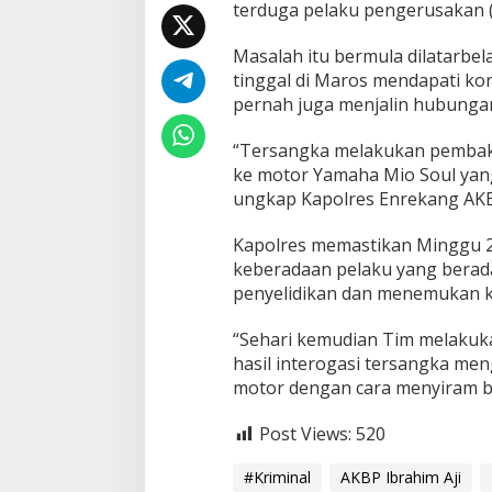
terduga pelaku pengerusakan (
e
s
Masalah itu bermula dilatarbel
E
n
tinggal di Maros mendapati k
r
pernah juga menjalin hubunga
e
k
“Tersangka melakukan pembak
a
ke motor Yamaha Mio Soul yang
n
g
ungkap Kapolres Enrekang AKBP
T
a
Kapolres memastikan Minggu 2
n
keberadaan pelaku yang berad
g
penyelidikan dan menemukan k
k
a
p
“Sehari kemudian Tim melakuk
P
hasil interogasi tersangka m
e
motor dengan cara menyiram b
l
a
Post Views:
k
520
u
P
#Kriminal
AKBP Ibrahim Aji
e