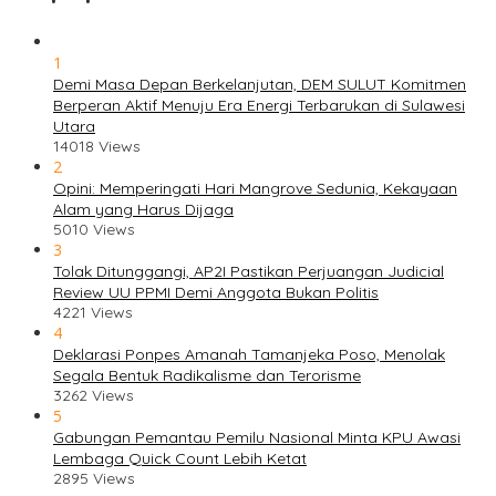
1
Demi Masa Depan Berkelanjutan, DEM SULUT Komitmen
Berperan Aktif Menuju Era Energi Terbarukan di Sulawesi
Utara
14018 Views
2
Opini: Memperingati Hari Mangrove Sedunia, Kekayaan
Alam yang Harus Dijaga
5010 Views
3
Tolak Ditunggangi, AP2I Pastikan Perjuangan Judicial
Review UU PPMI Demi Anggota Bukan Politis
4221 Views
4
Deklarasi Ponpes Amanah Tamanjeka Poso, Menolak
Segala Bentuk Radikalisme dan Terorisme
3262 Views
5
Gabungan Pemantau Pemilu Nasional Minta KPU Awasi
Lembaga Quick Count Lebih Ketat
2895 Views