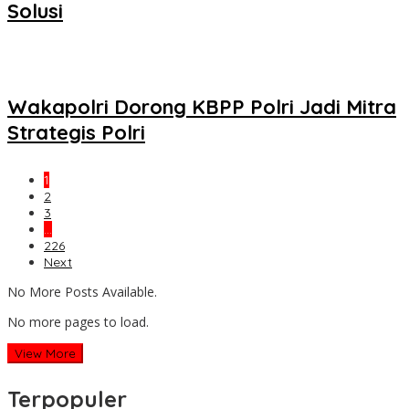
Solusi
Wakapolri Dorong KBPP Polri Jadi Mitra
Strategis Polri
1
2
3
…
226
Next
No More Posts Available.
No more pages to load.
View More
Terpopuler