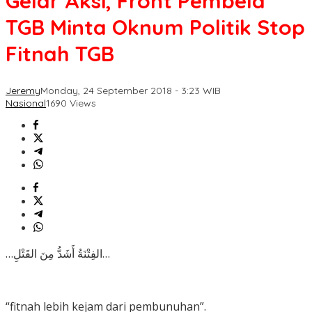
Gelar Aksi, Front Pembela
TGB Minta Oknum Politik Stop
Fitnah TGB
Jeremy
Monday, 24 September 2018 - 3:23 WIB
Nasional
1690 Views
…الفِتْنَةُ أَشَدُّ مِنَ القَتْلِ…
“fitnah lebih kejam dari pembunuhan”.