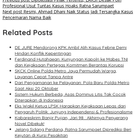
Profesional Usut Tuntas Kasus Hoaks Ratna Sarumpaet
Next post
Resmi, Ahmad Dhani Naik Status Jadi Tersangka Kasus
Pencemaran Nama Baik
Related Posts
DE JURE Mendorong KPK Ambil Alih Kasus Febrie Demi
Hindari Konflik Kepentingan
Ferdinand Hutahaean: Kunjungan Kapolri ke Mabes TNI
dan Kejaksaan Pertegas Komitmen Berantas Korupsi
SKCK Online Polda Metro Jaya Permudah Warga,
Layanan Cepat Tanpa Antre
Dari Pengamanan ke Pelayanan: Pola Baru Polda Metro
Saat Aksi 20 Oktober
Sistem Hukum Berbeda, Asas Dominus Litis Tak Cocok
Diterapkan di Indonesia
Eks Wakil Ketua LPSK Harapkan Kejaksaan Lepas dari
Pengaruh Politik: Junjung Independensi & Profesionalisme
Kabareskrim Banjir Pujian, Jari 98 : Akhirnya Penyerang
Novel Dibekuk!
Jelang Sidang Perdana, Ratna Sarumpaet Diprediksi Beri
Kejutan di Kursi Pesakitan