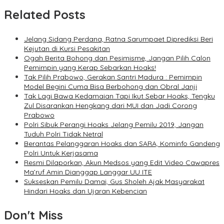
Related Posts
Jelang Sidang Perdana, Ratna Sarumpaet Diprediksi Beri
Kejutan di Kursi Pesakitan
Ogah Berita Bohong dan Pesimisme, Jangan Pilih Calon
Pemimpin yang Kerap Sebarkan Hoaks!
Tak Pilih Prabowo, Gerakan Santri Madura : Pemimpin
Model Begini Cuma Bisa Berbohong dan Obral Janji
Tak Lagi Bawa Kedamaian Tapi Ikut Sebar Hoaks, Tengku
Zul Disarankan Hengkang dari MUI dan Jadi Corong
Prabowo
Polri Sibuk Perangi Hoaks Jelang Pemilu 2019, Jangan
Tuduh Polri Tidak Netral
Berantas Pelanggaran Hoaks dan SARA, Kominfo Gandeng
Polri Untuk Kerjasama
Resmi Dilaporkan, Akun Medsos yang Edit Video Cawapres
Ma’ruf Amin Dianggap Langgar UU ITE
Sukseskan Pemilu Damai, Gus Sholeh Ajak Masyarakat
Hindari Hoaks dan Ujaran Kebencian
Don't Miss