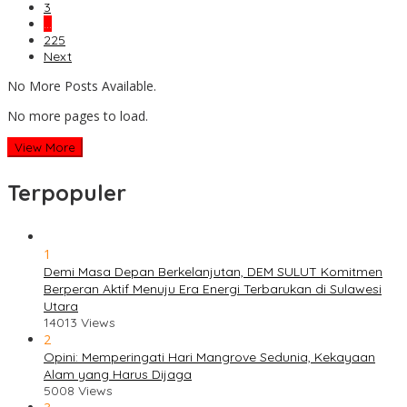
3
…
225
Next
No More Posts Available.
No more pages to load.
View More
Terpopuler
1
Demi Masa Depan Berkelanjutan, DEM SULUT Komitmen
Berperan Aktif Menuju Era Energi Terbarukan di Sulawesi
Utara
14013 Views
2
Opini: Memperingati Hari Mangrove Sedunia, Kekayaan
Alam yang Harus Dijaga
5008 Views