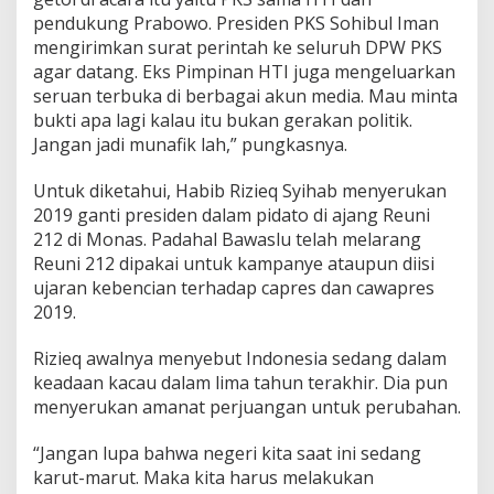
a
pendukung Prabowo. Presiden PKS Sohibul Iman
s
mengirimkan surat perintah ke seluruh DPW PKS
t
agar datang. Eks Pimpinan HTI juga mengeluarkan
i
seruan terbuka di berbagai akun media. Mau minta
A
r
bukti apa lagi kalau itu bukan gerakan politik.
a
Jangan jadi munafik lah,” pungkasnya.
h
n
Untuk diketahui, Habib Rizieq Syihab menyerukan
y
2019 ganti presiden dalam pidato di ajang Reuni
a
k
212 di Monas. Padahal Bawaslu telah melarang
e
Reuni 212 dipakai untuk kampanye ataupun diisi
P
ujaran kebencian terhadap capres dan cawapres
o
2019.
l
i
t
Rizieq awalnya menyebut Indonesia sedang dalam
i
keadaan kacau dalam lima tahun terakhir. Dia pun
k
menyerukan amanat perjuangan untuk perubahan.
P
r
“Jangan lupa bahwa negeri kita saat ini sedang
a
k
karut-marut. Maka kita harus melakukan