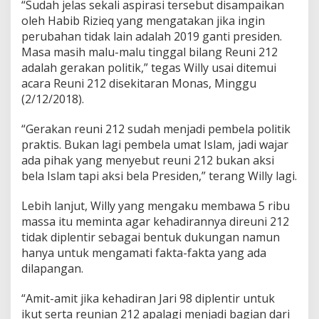
“Sudah jelas sekali aspirasi tersebut disampaikan
z
oleh Habib Rizieq yang mengatakan jika ingin
i
e
perubahan tidak lain adalah 2019 ganti presiden.
q
Masa masih malu-malu tinggal bilang Reuni 212
S
adalah gerakan politik,” tegas Willy usai ditemui
e
acara Reuni 212 disekitaran Monas, Minggu
r
(2/12/2018).
u
k
a
“Gerakan reuni 212 sudah menjadi pembela politik
n
praktis. Bukan lagi pembela umat Islam, jadi wajar
2
ada pihak yang menyebut reuni 212 bukan aksi
0
bela Islam tapi aksi bela Presiden,” terang Willy lagi.
1
9
G
Lebih lanjut, Willy yang mengaku membawa 5 ribu
a
massa itu meminta agar kehadirannya direuni 212
n
tidak diplentir sebagai bentuk dukungan namun
t
hanya untuk mengamati fakta-fakta yang ada
i
P
dilapangan.
r
e
“Amit-amit jika kehadiran Jari 98 diplentir untuk
s
ikut serta reunian 212 apalagi menjadi bagian dari
i