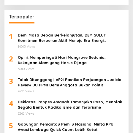
Terpopuler
1
Demi Masa Depan Berkelanjutan, DEM SULUT
Komitmen Berperan Aktif Menuju Era Energi
Terbarukan di Sulawesi Utara
14015 Views
2
Opini: Memperingati Hari Mangrove Sedunia,
Kekayaan Alam yang Harus Dijaga
5010 Views
3
Tolak Ditunggangi, AP2I Pastikan Perjuangan Judicial
Review UU PPMI Demi Anggota Bukan Politis
4221 Views
4
Deklarasi Ponpes Amanah Tamanjeka Poso, Menolak
Segala Bentuk Radikalisme dan Terorisme
3262 Views
5
Gabungan Pemantau Pemilu Nasional Minta KPU
Awasi Lembaga Quick Count Lebih Ketat