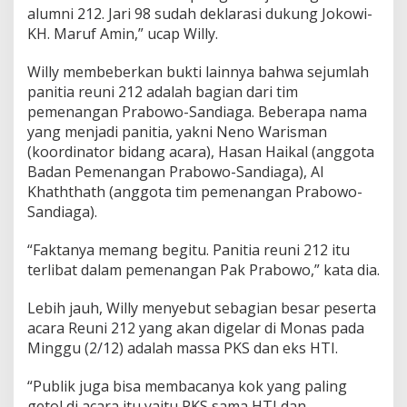
alumni 212. Jari 98 sudah deklarasi dukung Jokowi-
d
e
KH. Maruf Amin,” ucap Willy.
n
,
Willy membeberkan bukti lainnya bahwa sejumlah
J
panitia reuni 212 adalah bagian dari tim
a
pemenangan Prabowo-Sandiaga. Beberapa nama
r
i
yang menjadi panitia, yakni Neno Warisman
9
(koordinator bidang acara), Hasan Haikal (anggota
8
Badan Pemenangan Prabowo-Sandiaga), Al
:
Khaththath (anggota tim pemenangan Prabowo-
R
e
Sandiaga).
u
n
“Faktanya memang begitu. Panitia reuni 212 itu
i
terlibat dalam pemenangan Pak Prabowo,” kata dia.
2
1
Lebih jauh, Willy menyebut sebagian besar peserta
2
S
acara Reuni 212 yang akan digelar di Monas pada
u
Minggu (2/12) adalah massa PKS dan eks HTI.
d
a
“Publik juga bisa membacanya kok yang paling
h
getol di acara itu yaitu PKS sama HTI dan
P