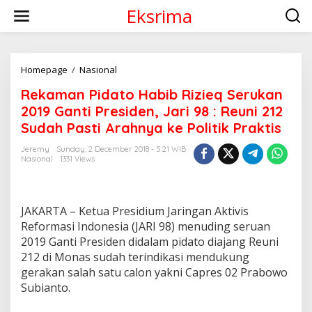
S
Eksrima
k
i
p
t
o
Homepage
/
Nasional
R
c
e
Rekaman Pidato Habib Rizieq Serukan
o
k
n
a
2019 Ganti Presiden, Jari 98 : Reuni 212
t
m
Sudah Pasti Arahnya ke Politik Praktis
e
a
n
n
Jeremy
Sunday, 2 December 2018 - 5:21 WIB
t
P
Nasional
1331 Views
i
d
a
t
JAKARTA – Ketua Presidium Jaringan Aktivis
o
Reformasi Indonesia (JARI 98) menuding seruan
H
2019 Ganti Presiden didalam pidato diajang Reuni
a
212 di Monas sudah terindikasi mendukung
b
i
gerakan salah satu calon yakni Capres 02 Prabowo
b
Subianto.
R
i