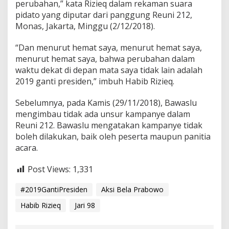
t
perubahan,” kata Rizieq dalam rekaman suara
i
pidato yang diputar dari panggung Reuni 212,
s
Monas, Jakarta, Minggu (2/12/2018).
“Dan menurut hemat saya, menurut hemat saya,
menurut hemat saya, bahwa perubahan dalam
waktu dekat di depan mata saya tidak lain adalah
2019 ganti presiden,” imbuh Habib Rizieq.
Sebelumnya, pada Kamis (29/11/2018), Bawaslu
mengimbau tidak ada unsur kampanye dalam
Reuni 212. Bawaslu mengatakan kampanye tidak
boleh dilakukan, baik oleh peserta maupun panitia
acara.
Post Views:
1,331
#2019GantiPresiden
Aksi Bela Prabowo
Habib Rizieq
Jari 98