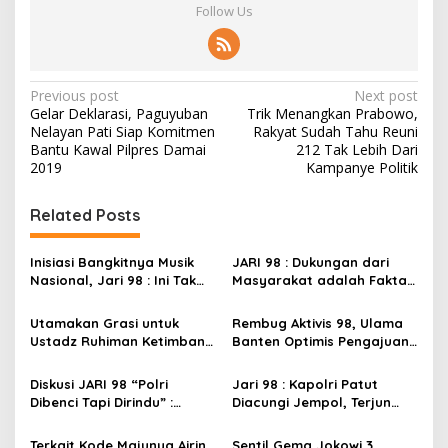
Follow Us
P
Previous post
Next post
Gelar Deklarasi, Paguyuban
Trik Menangkan Prabowo,
o
Nelayan Pati Siap Komitmen
Rakyat Sudah Tahu Reuni
s
Bantu Kawal Pilpres Damai
212 Tak Lebih Dari
2019
Kampanye Politik
t
n
Related Posts
a
v
Inisiasi Bangkitnya Musik
JARI 98 : Dukungan dari
Nasional, Jari 98 : Ini Tak
Masyarakat adalah Fakta,
i
Lepas dari Peran Kapolri
Lanjutkan Jokowi 3 Periode
g
yang Profesional
Utamakan Grasi untuk
Rembug Aktivis 98, Ulama
Ustadz Ruhiman Ketimbang
Banten Optimis Pengajuan
a
Ketua Presidium Jari 98,
Grasi Ustadz Maman
t
Aktivis 98 : Karena Beliau
Dikabulkan
Diskusi JARI 98 “Polri
Jari 98 : Kapolri Patut
Masih Dibutuhkan
i
Dibenci Tapi Dirindu” :
Diacungi Jempol, Terjun
Masyarakat
Slogan Presisi Jadi
Langsung ke Lapangan dan
o
Andalan, Teruji Adaptif di
Pastikan Tak Ada
Terkait Kode Majunya Airin
Sentil Gema Jokowi 3