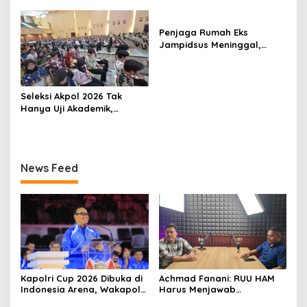
Jadi Solusi
Penjaga Rumah Eks
Jampidsus Meninggal,
Koalisi Minta Presiden Beri
Atensi Khusus
Seleksi Akpol 2026 Tak
Hanya Uji Akademik,
Integritas Juga Jadi
Penilaian
News Feed
Kapolri Cup 2026 Dibuka di
Achmad Fanani: RUU HAM
Indonesia Arena, Wakapolri
Harus Menjawab
Dorong Talenta Digital
Kebutuhan Masyarakat