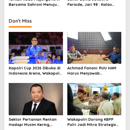
n
Segala Situasi
Kelangkaan Minyak Goreng!
Bersama Sahroni Menuju
Periode, Jari 98 : Kalau
Pilgub DKI, Ini Jawaban
Ngotot, Stop Buat Pepesan
JARI 98
Kosong
Don't Miss
Kapolri Cup 2026 Dibuka di
Achmad Fanani: RUU HAM
Indonesia Arena, Wakapolri
Harus Menjawab
Dorong Talenta Digital
Kebutuhan Masyarakat
Berdaya Saing Global
Sektor Pertanian Rentan
Wakapolri Dorong KBPP
Hadapi Musim Kering,
Polri Jadi Mitra Strategis
Kolaborasi Lintas Sektor
Polri