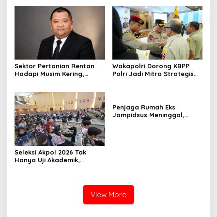
Berdaya Saing Global
Sektor Pertanian Rentan
Wakapolri Dorong KBPP
Hadapi Musim Kering,
Polri Jadi Mitra Strategis
Kolaborasi Lintas Sektor
Polri
Jadi Solusi
Penjaga Rumah Eks
Jampidsus Meninggal,
Koalisi Minta Presiden Beri
Atensi Khusus
Seleksi Akpol 2026 Tak
Hanya Uji Akademik,
Integritas Juga Jadi
Penilaian
View More