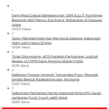
1
Demi Masa Depan Berkelanjutan, DEM SULUT Komitmen
Berperan Aktif Menuju Era Energi Terbarukan di Sulawesi
Utara
14013 Views
2
Opini: Memperingati Hari Mangrove Sedunia, Kekayaan
Alam yang Harus Dijaga
5008 Views
3
Tolak Ditunggangi, AP2I Pastikan Perjuangan Judicial
Review UU PPMI Demi Anggota Bukan Politis
4218 Views
4
Deklarasi Ponpes Amanah Tamanjeka Poso, Menolak
Segala Bentuk Radikalisme dan Terorisme
3260 Views
5
Gabungan Pemantau Pemilu Nasional Minta KPU Awasi
Lembaga Quick Count Lebih Ketat
2889 Views