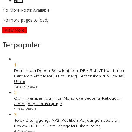
Next
No More Posts Available.
No more pages to load.
View More
Terpopuler
1
Demi Masa Depan Berkelanjutan, DEM SULUT Komitmen
Berperan Aktif Menuju Era Energi Terbarukan di Sulawesi
Utara
14012 Views
2
Opini: Memperingati Hari Mangrove Sedunia, Kekayaan
Alam yang Harus Dijaga
5008 Views
3
Tolak Ditunggangi, AP2I Pastikan Perjuangan Judicial
Review UU PPMI Demi Anggota Bukan Politis
4216 Views