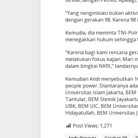
terkait dengan Pemilu. Apalagi, 
“Yang nenginisiasi bukan aktivis
dengan gerakan 98. Karena 98 itu
Kemudia, dia meminta TNI-Pol
menegakkan hukum sehingga ter
“Karena bagi kami rencana ger
melakukan fokus kajian. Mari 
dalam bingkai NKRI,” tandasnya
Kemudian Andi menyebutkan 1
people power. Diantaranya ad
Universitas Islam Jakarta, BE
Tantular, BEM Stemik Jayakart
UBK, BEM UIC, BEM Universitas
Hidayatullah, BEM Universitas
Post Views:
1,271
Andy Prayoga
Gerakan 98
G