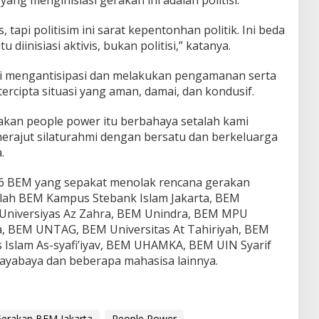
yang menginisiasi gerakan ini adalah politisi.
, tapi politisim ini sarat kepentonhan politik. Ini beda
 diinisiasi aktivis, bukan politisi,” katanya.
ri mengantisipasi dan melakukan pengamanan serta
cipta situasi yang aman, damai, dan kondusif.
akan people power itu berbahaya setalah kami
merajut silaturahmi dengan bersatu dan berkeluarga
.
6 BEM yang sepakat menolak rencana gerakan
alah BEM Kampus Stebank Islam Jakarta, BEM
M Universiyas Az Zahra, BEM Unindra, BEM MPU
a, BEM UNTAG, BEM Universitas At Tahiriyah, BEM
 Islam As-syafi’iyav, BEM UHAMKA, BEM UIN Syarif
 Jayabaya dan beberapa mahasisa lainnya.
erakan BEM Jakarta
People Power