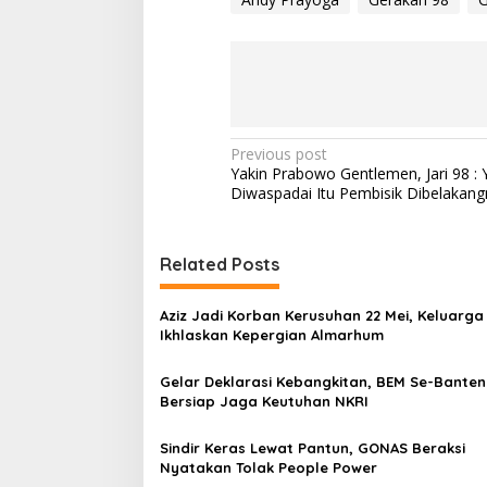
P
Previous post
Yakin Prabowo Gentlemen, Jari 98 : 
o
Diwaspadai Itu Pembisik Dibelakang
s
t
Related Posts
n
a
Aziz Jadi Korban Kerusuhan 22 Mei, Keluarga
v
Ikhlaskan Kepergian Almarhum
i
Gelar Deklarasi Kebangkitan, BEM Se-Banten
g
Bersiap Jaga Keutuhan NKRI
a
Sindir Keras Lewat Pantun, GONAS Beraksi
t
Nyatakan Tolak People Power