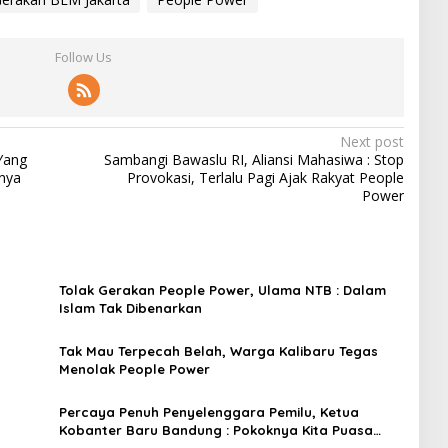
Follow Us
Next post
Yang
Sambangi Bawaslu RI, Aliansi Mahasiwa : Stop
nya
Provokasi, Terlalu Pagi Ajak Rakyat People
Power
Tolak Gerakan People Power, Ulama NTB : Dalam
Islam Tak Dibenarkan
Tak Mau Terpecah Belah, Warga Kalibaru Tegas
Menolak People Power
Percaya Penuh Penyelenggara Pemilu, Ketua
Kobanter Baru Bandung : Pokoknya Kita Puasa
Oke, Tidak Ada People Power