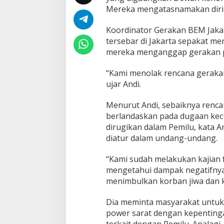
Mereka mengatasnamakan diri
u
R
a
Koordinator Gerakan BEM Jaka
k
tersebar di Jakarta sepakat me
y
mereka menganggap gerakan 
a
t
T
“Kami menolak rencana geraka
a
ujar Andi.
k
T
Menurut Andi, sebaiknya renca
e
berlandaskan pada dugaan kecu
r
p
dirugikan dalam Pemilu, kata
r
diatur dalam undang-undang.
o
v
“Kami sudah melakukan kajian 
o
mengetahui dampak negatifnya
k
a
menimbulkan korban jiwa dan 
s
i
Dia meminta masyarakat untuk 
power sarat dengan kepentinga