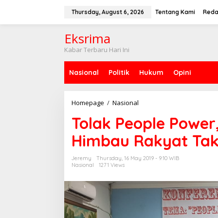
S
k
Thursday, August 6, 2026
Tentang Kami
Reda
i
p
Eksrima
t
o
Kabar Terbaru Hari Ini
c
o
Nasional
Politik
Hukum
Opini
n
t
e
n
Homepage
/
Nasional
T
t
o
Tolak People Power
l
a
Himbau Rakyat Tak
k
P
e
Jeremy
Thursday, 16 May 2019 - 9:10 WIB
o
Nasional
1271 Views
p
l
e
P
o
w