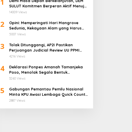
1
Demi Masa Depan Berkelanjutan, DEM
SULUT Komitmen Berperan Aktif Menuju
Era Energi Terbarukan di Sulawesi Utara
14009 Views
2
Opini: Memperingati Hari Mangrove
Sedunia, Kekayaan Alam yang Harus
Dijaga
5007 Views
3
Tolak Ditunggangi, AP2I Pastikan
Perjuangan Judicial Review UU PPMI
Demi Anggota Bukan Politis
4216 Views
4
Deklarasi Ponpes Amanah Tamanjeka
Poso, Menolak Segala Bentuk
Radikalisme dan Terorisme
3260 Views
5
Gabungan Pemantau Pemilu Nasional
Minta KPU Awasi Lembaga Quick Count
Lebih Ketat
2887 Views