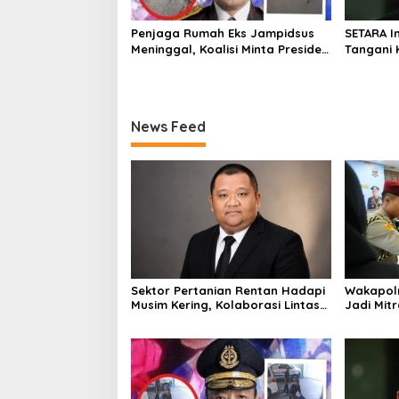
Penjaga Rumah Eks Jampidsus
SETARA I
Meninggal, Koalisi Minta Presiden
Tangani 
Beri Atensi Khusus
Independ
News Feed
Sektor Pertanian Rentan Hadapi
Wakapolr
Musim Kering, Kolaborasi Lintas
Jadi Mitr
Sektor Jadi Solusi