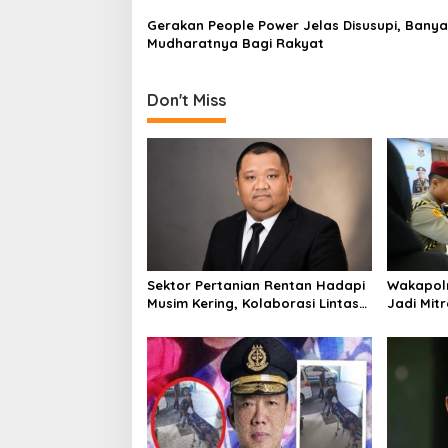
i
Gerakan People Power Jelas Disusupi, Banya
o
Mudharatnya Bagi Rakyat
n
Don't Miss
Sektor Pertanian Rentan Hadapi
Wakapolr
Musim Kering, Kolaborasi Lintas
Jadi Mitr
Sektor Jadi Solusi