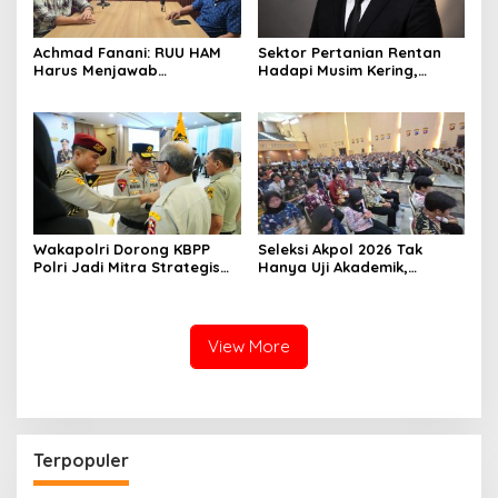
Achmad Fanani: RUU HAM
Sektor Pertanian Rentan
Harus Menjawab
Hadapi Musim Kering,
Kebutuhan Masyarakat
Kolaborasi Lintas Sektor
Jadi Solusi
Wakapolri Dorong KBPP
Seleksi Akpol 2026 Tak
Polri Jadi Mitra Strategis
Hanya Uji Akademik,
Polri
Integritas Juga Jadi
Penilaian
View More
Terpopuler