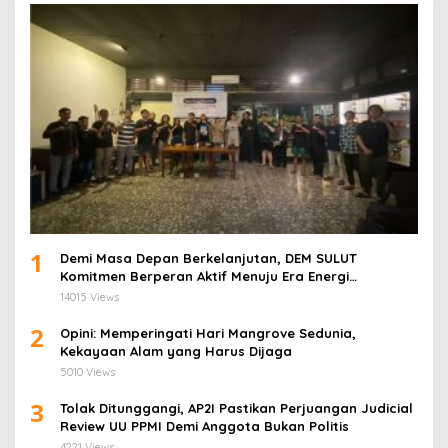
1
Demi Masa Depan Berkelanjutan, DEM SULUT
Komitmen Berperan Aktif Menuju Era Energi
Terbarukan di Sulawesi Utara
14015 Views
2
Opini: Memperingati Hari Mangrove Sedunia,
Kekayaan Alam yang Harus Dijaga
5010 Views
3
Tolak Ditunggangi, AP2I Pastikan Perjuangan Judicial
Review UU PPMI Demi Anggota Bukan Politis
4221 Views