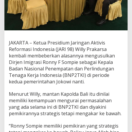
r
S
t
r
a
t
e
g
JAKARTA – Ketua Presidium Jaringan Aktivis
i
Reformasi Indonesia (JARI 98) Willy Prakarsa
K
kembali membeberkan alasannya mengusulkan
u
Dirjen Imigrasi Ronny F Sompie sebagai Kepala
a
t
Badan Nasional Penempatan dan Perlindungan
k
Tenaga Kerja Indonesia (BNP2TKI) di periode
a
kedua pemerintahan Jokowi nanti.
n
S
Menurut Willy, mantan Kapolda Bali itu dinilai
D
M
memiliki kemampuan mengurai permasalahan
J
yang ada selama ini di BNP2TKI dan diyakini
i
pemikirannya strategis tetapi mengakar ke bawah.
k
a
“Ronny Sompie memiliki pemikiran yang strategis
J
a