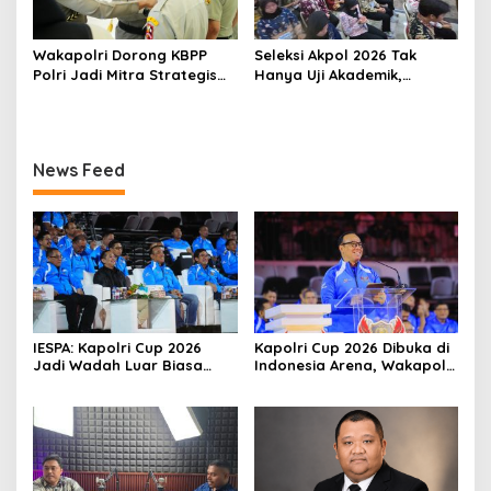
Wakapolri Dorong KBPP
Seleksi Akpol 2026 Tak
Polri Jadi Mitra Strategis
Hanya Uji Akademik,
Polri
Integritas Juga Jadi
Penilaian
News Feed
IESPA: Kapolri Cup 2026
Kapolri Cup 2026 Dibuka di
Jadi Wadah Luar Biasa
Indonesia Arena, Wakapolri
untuk Mengembangkan
Dorong Talenta Digital
Talenta E-Sports
Berdaya Saing Global