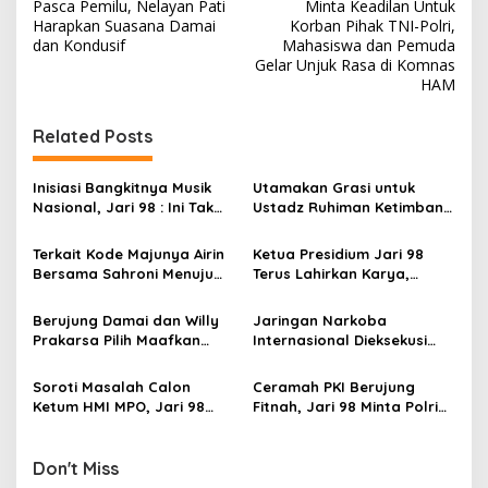
Pasca Pemilu, Nelayan Pati
Minta Keadilan Untuk
o
Harapkan Suasana Damai
Korban Pihak TNI-Polri,
s
dan Kondusif
Mahasiswa dan Pemuda
Gelar Unjuk Rasa di Komnas
t
HAM
n
Related Posts
a
v
Inisiasi Bangkitnya Musik
Utamakan Grasi untuk
i
Nasional, Jari 98 : Ini Tak
Ustadz Ruhiman Ketimbang
g
Lepas dari Peran Kapolri
Ketua Presidium Jari 98,
yang Profesional
Aktivis 98 : Karena Beliau
Terkait Kode Majunya Airin
Ketua Presidium Jari 98
a
Masih Dibutuhkan
Bersama Sahroni Menuju
Terus Lahirkan Karya,
Masyarakat
t
Pilgub DKI, Ini Jawaban
Berada Dibalik Jeruji Besi
JARI 98
Tak Jadi Penghalang
i
Berujung Damai dan Willy
Jaringan Narkoba
Prakarsa Pilih Maafkan
Internasional Dieksekusi
o
Penggugat, Yang Sudah
Kabareskrim, Jari 98 Beri
n
Biarlah!
Acungan Jempol
Soroti Masalah Calon
Ceramah PKI Berujung
Ketum HMI MPO, Jari 98
Fitnah, Jari 98 Minta Polri
Pilih Dukung Penuh Ahmad
Tangkap Alfian Tanjung
Latupono
Don't Miss