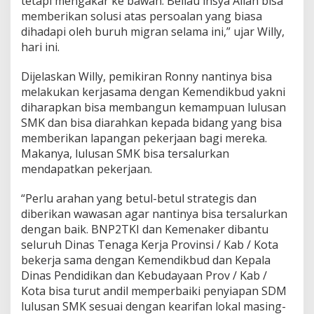
tetapi mengakar ke bawah. Beliau insya Allah bisa
d
memberikan solusi atas persoalan yang biasa
i
dihadapi oleh buruh migran selama ini,” ujar Willy,
K
hari ini.
e
p
a
Dijelaskan Willy, pemikiran Ronny nantinya bisa
l
melakukan kerjasama dengan Kemendikbud yakni
a
diharapkan bisa membangun kemampuan lulusan
B
SMK dan bisa diarahkan kepada bidang yang bisa
N
P
memberikan lapangan pekerjaan bagi mereka.
2
Makanya, lulusan SMK bisa tersalurkan
T
mendapatkan pekerjaan.
K
I
“Perlu arahan yang betul-betul strategis dan
diberikan wawasan agar nantinya bisa tersalurkan
dengan baik. BNP2TKI dan Kemenaker dibantu
seluruh Dinas Tenaga Kerja Provinsi / Kab / Kota
bekerja sama dengan Kemendikbud dan Kepala
Dinas Pendidikan dan Kebudayaan Prov / Kab /
Kota bisa turut andil memperbaiki penyiapan SDM
lulusan SMK sesuai dengan kearifan lokal masing-