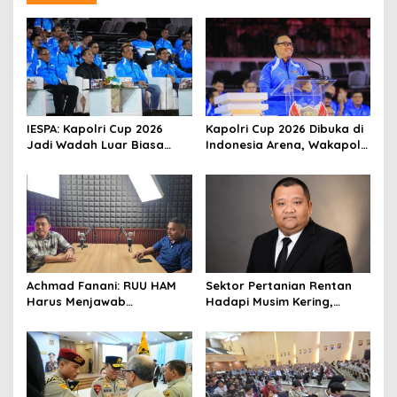
IESPA: Kapolri Cup 2026
Kapolri Cup 2026 Dibuka di
Jadi Wadah Luar Biasa
Indonesia Arena, Wakapolri
untuk Mengembangkan
Dorong Talenta Digital
Talenta E-Sports
Berdaya Saing Global
Achmad Fanani: RUU HAM
Sektor Pertanian Rentan
Harus Menjawab
Hadapi Musim Kering,
Kebutuhan Masyarakat
Kolaborasi Lintas Sektor
Jadi Solusi