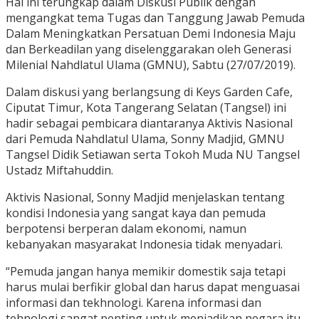
Hal ini terungkap dalam Diskusi Publik dengan
mengangkat tema Tugas dan Tanggung Jawab Pemuda
Dalam Meningkatkan Persatuan Demi Indonesia Maju
dan Berkeadilan yang diselenggarakan oleh Generasi
Milenial Nahdlatul Ulama (GMNU), Sabtu (27/07/2019).
Dalam diskusi yang berlangsung di Keys Garden Cafe,
Ciputat Timur, Kota Tangerang Selatan (Tangsel) ini
hadir sebagai pembicara diantaranya Aktivis Nasional
dari Pemuda Nahdlatul Ulama, Sonny Madjid, GMNU
Tangsel Didik Setiawan serta Tokoh Muda NU Tangsel
Ustadz Miftahuddin.
Aktivis Nasional, Sonny Madjid menjelaskan tentang
kondisi Indonesia yang sangat kaya dan pemuda
berpotensi berperan dalam ekonomi, namun
kebanyakan masyarakat Indonesia tidak menyadari.
“Pemuda jangan hanya memikir domestik saja tetapi
harus mulai berfikir global dan harus dapat menguasai
informasi dan tekhnologi. Karena informasi dan
tehnologi sangat penting untuk menjadikan negara itu