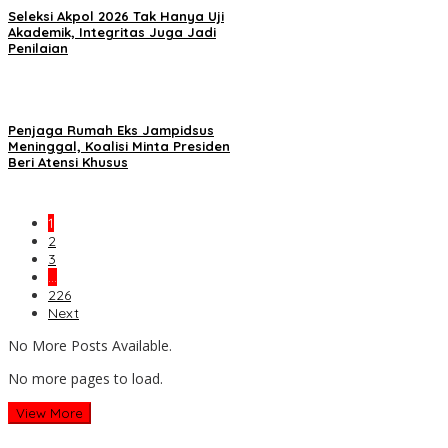
Seleksi Akpol 2026 Tak Hanya Uji
Akademik, Integritas Juga Jadi
Penilaian
Penjaga Rumah Eks Jampidsus
Meninggal, Koalisi Minta Presiden
Beri Atensi Khusus
1
2
3
…
226
Next
No More Posts Available.
No more pages to load.
View More