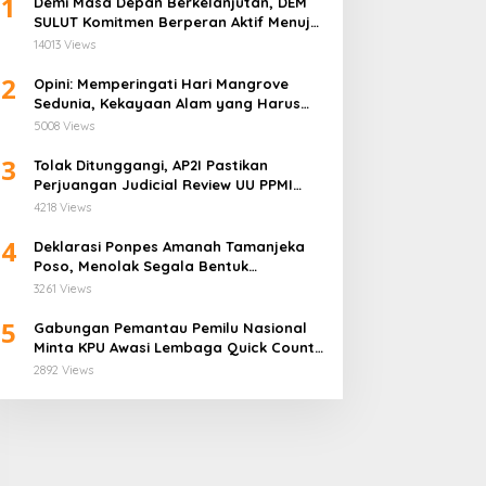
1
Demi Masa Depan Berkelanjutan, DEM
SULUT Komitmen Berperan Aktif Menuju
Era Energi Terbarukan di Sulawesi Utara
14013 Views
2
Opini: Memperingati Hari Mangrove
Sedunia, Kekayaan Alam yang Harus
Dijaga
5008 Views
3
Tolak Ditunggangi, AP2I Pastikan
Perjuangan Judicial Review UU PPMI
Demi Anggota Bukan Politis
4218 Views
4
Deklarasi Ponpes Amanah Tamanjeka
Poso, Menolak Segala Bentuk
Radikalisme dan Terorisme
3261 Views
5
Gabungan Pemantau Pemilu Nasional
Minta KPU Awasi Lembaga Quick Count
Lebih Ketat
2892 Views