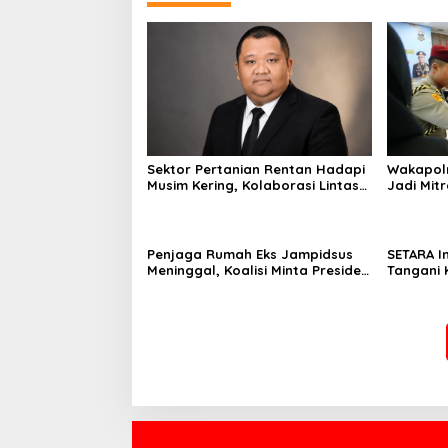
Sektor Pertanian Rentan Hadapi
Wakapolr
Musim Kering, Kolaborasi Lintas
Jadi Mitr
Sektor Jadi Solusi
Penjaga Rumah Eks Jampidsus
SETARA I
Meninggal, Koalisi Minta Presiden
Tangani 
Beri Atensi Khusus
Independ