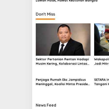
Lawan Hoax, Rawat Keutuhan Bangsa
n
Don't Miss
Sektor Pertanian Rentan Hadapi
Wakapolr
Musim Kering, Kolaborasi Lintas
Jadi Mitr
Sektor Jadi Solusi
Penjaga Rumah Eks Jampidsus
SETARA I
Meninggal, Koalisi Minta Presiden
Tangani 
Beri Atensi Khusus
Independ
News Feed