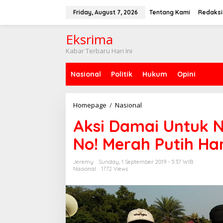
S
k
Friday, August 7, 2026
Tentang Kami
Redaksi
i
p
Eksrima
t
o
Kabar Terbaru Hari Ini
c
o
Nasional
Politik
Hukum
Opini
n
t
e
n
Homepage
/
Nasional
A
t
k
Aksi Damai Untuk N
s
i
No! Merah Putih Ha
D
a
m
Jeremy
Sunday, 1 September 2019 - 5:37 WIB
a
Nasional
1772 Views
i
U
n
t
u
k