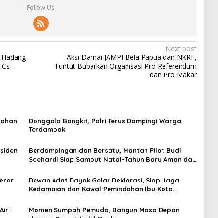
Follow Us
Next post
al Hadang
Aksi Damai JAMPI Bela Papua dan NKRI ,
 Cs
Tuntut Bubarkan Organisasi Pro Referendum
dan Pro Makar
rahan
Donggala Bangkit, Polri Terus Dampingi Warga
Terdampak
siden
Berdampingan dan Bersatu, Mantan Pilot Budi
Soehardi Siap Sambut Natal-Tahun Baru Aman dan
Damai
Teror
Dewan Adat Dayak Gelar Deklarasi, Siap Jaga
Kedamaian dan Kawal Pemindahan Ibu Kota
Negara
ir :
Momen Sumpah Pemuda, Bangun Masa Depan