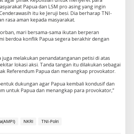
kat agar pihak Kepolisian untuk menyeret para
syarakat Papua dan LSM pro asing yang ingin
nderawasih itu ke Jeruji besi. Dia berharap TNI-
an rasa aman kepada masyarakat.
korban, mari bersama-sama ikutan berperan
i berdoa konflik Papua segera berakhir dengan
a juga melakukan penandatanganan petisi di atas
ekitar lokasi aksi. Tanda tangan itu dilakukan sebagai
olak Referendum Papua dan menangkap provokator.
 bentuk dukungan agar Papua kembali kondusif dan
um untuk Papua dan menangkap para provokator,”
ia(AMPI)
NKRI
TNI-Polri