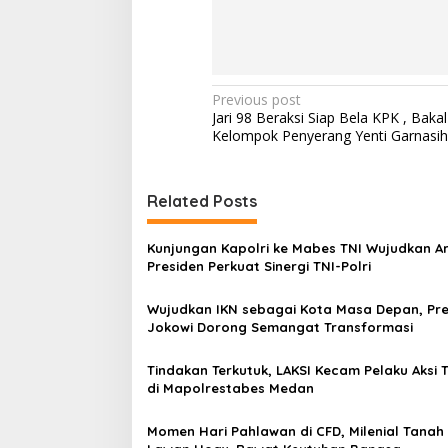
P
Previous post
Jari 98 Beraksi Siap Bela KPK , Bak
o
Kelompok Penyerang Yenti Garnasih
s
t
Related Posts
n
a
Kunjungan Kapolri ke Mabes TNI Wujudkan A
v
Presiden Perkuat Sinergi TNI-Polri
i
Wujudkan IKN sebagai Kota Masa Depan, Pre
g
Jokowi Dorong Semangat Transformasi
a
Tindakan Terkutuk, LAKSI Kecam Pelaku Aksi 
t
di Mapolrestabes Medan
i
Momen Hari Pahlawan di CFD, Milenial Tanah A
o