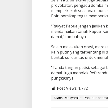
Selain itu, pihaknya juga sepa
provokator, pengadu domba ma
memperkeruh suasana dibumi Ce
Polri bersikap tegas memberik
“Rakyat Papua jangan jadikan 
mendamaikan tanah Papua. Kam
damai,” tambahnya.
Selain melakukan orasi, merek
kain putih yang terbentang di s
bentuk solidaritas untuk men
“Tanda tangan petisi, sebagai
damai. Juga menolak Referend
pungkasnya.
Post Views:
1,772
Aliansi Masyarakat Papua Indones