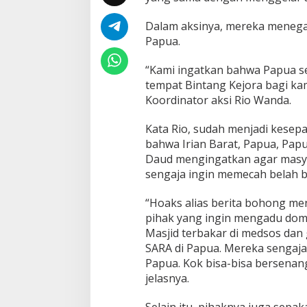
r
a
Dalam aksinya, mereka menega
h
Papua.
P
u
“Kami ingatkan bahwa Papua se
t
tempat Bintang Kejora bagi kam
i
h
Koordinator aksi Rio Wanda.
H
a
Kata Rio, sudah menjadi kese
r
bahwa Irian Barat, Papua, Papu
g
Daud mengingatkan agar masy
a
M
sengaja ingin memecah belah 
a
t
“Hoaks alias berita bohong me
i
pihak yang ingin mengadu do
!
Masjid terbakar di medsos dan
SARA di Papua. Mereka sengaj
Papua. Kok bisa-bisa bersenan
jelasnya.