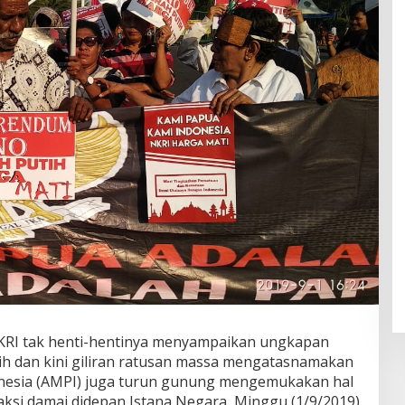
KRI tak henti-hentinya menyampaikan ungkapan
h dan kini giliran ratusan massa mengatasnamakan
onesia (AMPI) juga turun gunung mengemukakan hal
si damai didepan Istana Negara, Minggu (1/9/2019).