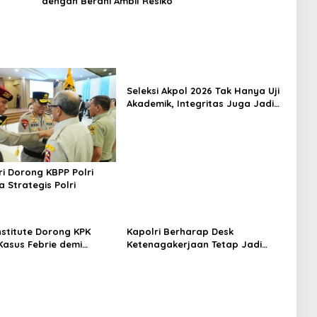
dengan Berani Ambil Resiko
Seleksi Akpol 2026 Tak Hanya Uji
Akademik, Integritas Juga Jadi
Penilaian
i Dorong KBPP Polri
a Strategis Polri
nstitute Dorong KPK
Kapolri Berharap Desk
Kasus Febrie demi
Ketenagakerjaan Tetap Jadi
ensi
Garda Pelayanan Buruh