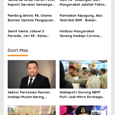
a
Kapolri Serukan Semangat
Masyarakat adalah Fakta,
t
Persatuan untuk Indonesia
Lanjutkan Jokowi 3 Periode
Emas 2045
i
Rembug Aktivis 98, Ulama
Ramaikan Kejagung, Aksi
Banten Optimis Pengajuan
Teatrikal BKR : Bukan
o
Grasi Ustadz Maman
Airlangga Hartarto Kalau
n
Dikabulkan
Nggak Bikin Heboh Jagad
Sentil Gema Jokowi 3
Himbau Masyarakat
Nusantara!
Periode, Jari 98 : Kalau
Tenang Hadapi Corona,
Ngotot, Stop Buat Pepesan
Presiden Jokowi : Yang
Kosong
Harus Kita Lawan Betul
Adalah Hoax dan Rumor
Don't Miss
Sektor Pertanian Rentan
Wakapolri Dorong KBPP
Hadapi Musim Kering,
Polri Jadi Mitra Strategis
Kolaborasi Lintas Sektor
Polri
Jadi Solusi