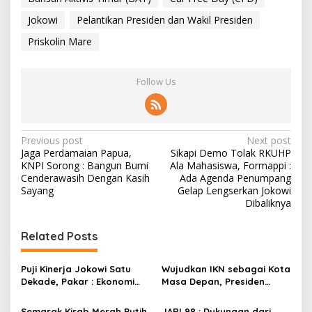
Jokowi
Pelantikan Presiden dan Wakil Presiden
Priskolin Mare
Follow Us
P
Previous post
Next post
Jaga Perdamaian Papua,
Sikapi Demo Tolak RKUHP
o
KNPI Sorong : Bangun Bumi
Ala Mahasiswa, Formappi :
s
Cenderawasih Dengan Kasih
Ada Agenda Penumpang
Sayang
Gelap Lengserkan Jokowi
t
Dibaliknya
n
Related Posts
a
v
Puji Kinerja Jokowi Satu
Wujudkan IKN sebagai Kota
i
Dekade, Pakar : Ekonomi
Masa Depan, Presiden
g
Stabil, Kemiskinan Menurun,
Jokowi Dorong Semangat
Publik Puas
Transformasi
Semarak Kirab Merah Putih,
JARI 98 : Dukungan dari