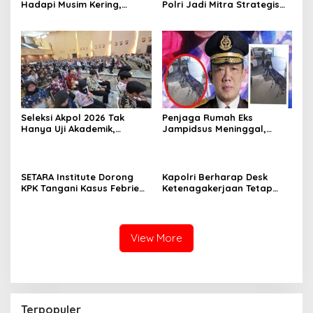
Hadapi Musim Kering,
Polri Jadi Mitra Strategis
Kolaborasi Lintas Sektor
Polri
Jadi Solusi
Seleksi Akpol 2026 Tak
Penjaga Rumah Eks
Hanya Uji Akademik,
Jampidsus Meninggal,
Integritas Juga Jadi
Koalisi Minta Presiden Beri
Penilaian
Atensi Khusus
SETARA Institute Dorong
Kapolri Berharap Desk
KPK Tangani Kasus Febrie
Ketenagakerjaan Tetap
demi Independensi
Jadi Garda Pelayanan
Buruh
View More
Terpopuler