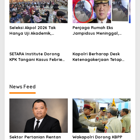
Seleksi Akpol 2026 Tak
Penjaga Rumah Eks
Hanya Uji Akademik,
Jampidsus Meninggal,
Integritas Juga Jadi
Koalisi Minta Presiden Beri
Penilaian
Atensi Khusus
SETARA Institute Dorong
Kapolri Berharap Desk
KPK Tangani Kasus Febrie
Ketenagakerjaan Tetap
demi Independensi
Jadi Garda Pelayanan
Buruh
News Feed
Sektor Pertanian Rentan
Wakapolri Dorong KBPP