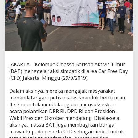
A
j
a
k
M
a
s
y
a
r
a
JAKARTA – Kelompok massa Barisan Aktivis Timur
k
a
(BAT) menggelar aksi simpatik di area Car Free Day
t
(CFD) Jakarta, Minggu (29/9/2019).
J
a
Dalam aksinya, mereka mengajak masyarakat
g
menandatangani petisi diatas spanduk berukuran
a
K
4 x 2 m untuk mendukung dan mensukseskan
o
acara pelantikan DPR RI, DPD RI dan Presiden-
n
Wakil Presiden Oktober mendatang. Disela-sela
d
aksinya, massa BAT juga membagikan bunga
u
mawar kepada peserta CFD sebagai simbol untuk
s
i