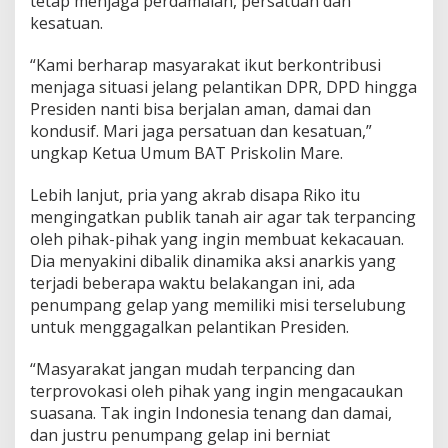
tetap menjaga perdamaian, persatuan dan
f
kesatuan.
i
t
“Kami berharap masyarakat ikut berkontribusi
a
menjaga situasi jelang pelantikan DPR, DPD hingga
s
d
Presiden nanti bisa berjalan aman, damai dan
a
kondusif. Mari jaga persatuan dan kesatuan,”
n
ungkap Ketua Umum BAT Priskolin Mare.
S
u
Lebih lanjut, pria yang akrab disapa Riko itu
k
s
mengingatkan publik tanah air agar tak terpancing
e
oleh pihak-pihak yang ingin membuat kekacauan.
s
Dia menyakini dibalik dinamika aksi anarkis yang
k
terjadi beberapa waktu belakangan ini, ada
a
n
penumpang gelap yang memiliki misi terselubung
P
untuk menggagalkan pelantikan Presiden.
e
l
“Masyarakat jangan mudah terpancing dan
a
terprovokasi oleh pihak yang ingin mengacaukan
n
t
suasana. Tak ingin Indonesia tenang dan damai,
i
dan justru penumpang gelap ini berniat
k