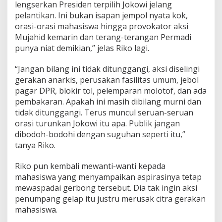
lengserkan Presiden terpilih Jokowi jelang
a
pelantikan. Ini bukan isapan jempol nyata kok,
n
orasi-orasi mahasiswa hingga provokator aksi
P
r
Mujahid kemarin dan terang-terangan Permadi
e
punya niat demikian,” jelas Riko lagi.
s
i
“Jangan bilang ini tidak ditunggangi, aksi diselingi
d
gerakan anarkis, perusakan fasilitas umum, jebol
e
n
pagar DPR, blokir tol, pelemparan molotof, dan ada
pembakaran. Apakah ini masih dibilang murni dan
tidak ditunggangi. Terus muncul seruan-seruan
orasi turunkan Jokowi itu apa. Publik jangan
dibodoh-bodohi dengan suguhan seperti itu,”
tanya Riko.
Riko pun kembali mewanti-wanti kepada
mahasiswa yang menyampaikan aspirasinya tetap
mewaspadai gerbong tersebut. Dia tak ingin aksi
penumpang gelap itu justru merusak citra gerakan
mahasiswa.