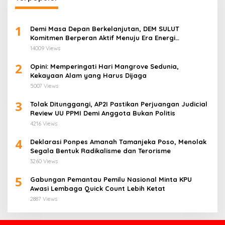
1
Demi Masa Depan Berkelanjutan, DEM SULUT
Komitmen Berperan Aktif Menuju Era Energi
Terbarukan di Sulawesi Utara
14009 Views
2
Opini: Memperingati Hari Mangrove Sedunia,
Kekayaan Alam yang Harus Dijaga
5007 Views
3
Tolak Ditunggangi, AP2I Pastikan Perjuangan Judicial
Review UU PPMI Demi Anggota Bukan Politis
4216 Views
4
Deklarasi Ponpes Amanah Tamanjeka Poso, Menolak
Segala Bentuk Radikalisme dan Terorisme
3260 Views
5
Gabungan Pemantau Pemilu Nasional Minta KPU
Awasi Lembaga Quick Count Lebih Ketat
2887 Views