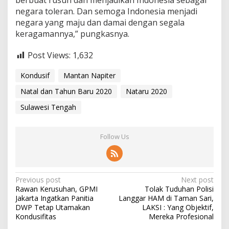
berbuat rusuh dan menjadikan Indonesia sebagai
a
negara toleran. Dan semoga Indonesia menjadi
m
negara yang maju dan damai dengan segala
a
keragamannya,” pungkasnya.
i
Post Views:
1,632
Kondusif
Mantan Napiter
Natal dan Tahun Baru 2020
Nataru 2020
Sulawesi Tengah
Follow Us
P
Previous post
Next post
Rawan Kerusuhan, GPMI
Tolak Tuduhan Polisi
o
Jakarta Ingatkan Panitia
Langgar HAM di Taman Sari,
s
DWP Tetap Utamakan
LAKSI : Yang Objektif,
Kondusifitas
Mereka Profesional
t