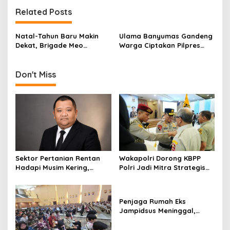
n
Related Posts
a
v
Natal-Tahun Baru Makin
Ulama Banyumas Gandeng
Dekat, Brigade Meo
Warga Ciptakan Pilpres
i
Ingatkan Masyarakat Jaga
2019 Aman dan Damai
g
Persatuan dan Perdamaian
Don't Miss
a
t
i
o
n
Sektor Pertanian Rentan
Wakapolri Dorong KBPP
Hadapi Musim Kering,
Polri Jadi Mitra Strategis
Kolaborasi Lintas Sektor
Polri
Jadi Solusi
Penjaga Rumah Eks
Jampidsus Meninggal,
Koalisi Minta Presiden Beri
Atensi Khusus