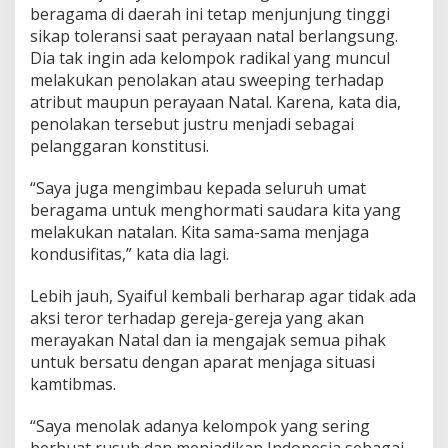
beragama di daerah ini tetap menjunjung tinggi
b
m
sikap toleransi saat perayaan natal berlangsung.
a
Dia tak ingin ada kelompok radikal yang muncul
s
melakukan penolakan atau sweeping terhadap
,
atribut maupun perayaan Natal. Karena, kata dia,
W
w
penolakan tersebut justru menjadi sebagai
u
pelanggaran konstitusi.
j
u
“Saya juga mengimbau kepada seluruh umat
d
beragama untuk menghormati saudara kita yang
k
a
melakukan natalan. Kita sama-sama menjaga
n
kondusifitas,” kata dia lagi.
N
a
Lebih jauh, Syaiful kembali berharap agar tidak ada
t
aksi teror terhadap gereja-gereja yang akan
a
r
merayakan Natal dan ia mengajak semua pihak
u
untuk bersatu dengan aparat menjaga situasi
2
kamtibmas.
0
2
“Saya menolak adanya kelompok yang sering
0
D