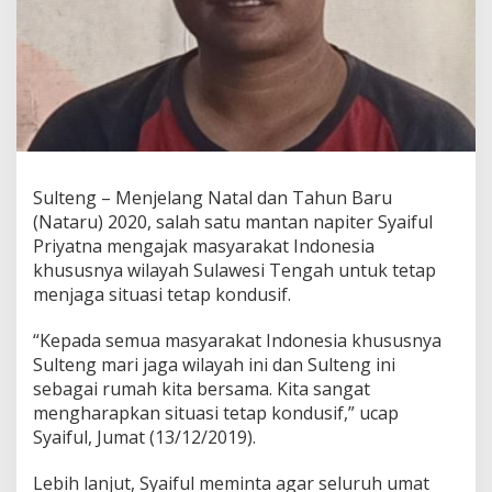
g
a
S
u
l
t
e
n
g
B
Sulteng – Menjelang Natal dan Tahun Baru
e
(Nataru) 2020, salah satu mantan napiter Syaiful
r
Priyatna mengajak masyarakat Indonesia
s
khususnya wilayah Sulawesi Tengah untuk tetap
a
t
menjaga situasi tetap kondusif.
u
J
“Kepada semua masyarakat Indonesia khususnya
a
Sulteng mari jaga wilayah ini dan Sulteng ini
g
sebagai rumah kita bersama. Kita sangat
a
K
mengharapkan situasi tetap kondusif,” ucap
a
Syaiful, Jumat (13/12/2019).
m
t
Lebih lanjut, Syaiful meminta agar seluruh umat
i