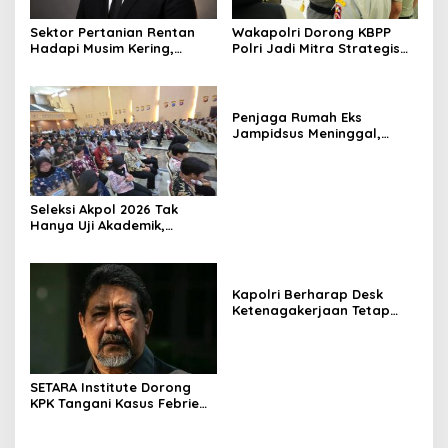
Sektor Pertanian Rentan
Wakapolri Dorong KBPP
Hadapi Musim Kering,
Polri Jadi Mitra Strategis
Kolaborasi Lintas Sektor
Polri
Jadi Solusi
Penjaga Rumah Eks
Jampidsus Meninggal,
Koalisi Minta Presiden Beri
Atensi Khusus
Seleksi Akpol 2026 Tak
Hanya Uji Akademik,
Integritas Juga Jadi
Penilaian
Kapolri Berharap Desk
Ketenagakerjaan Tetap
Jadi Garda Pelayanan
Buruh
SETARA Institute Dorong
KPK Tangani Kasus Febrie
demi Independensi