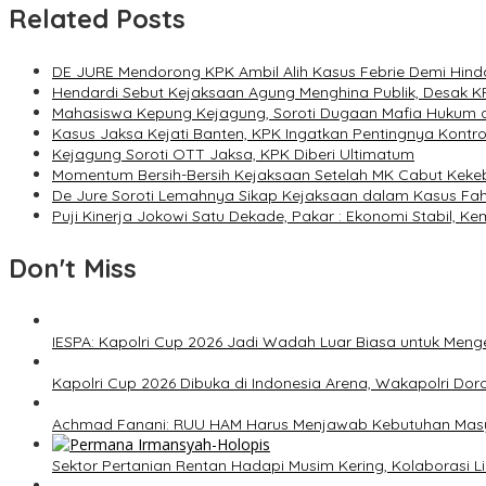
Related Posts
DE JURE Mendorong KPK Ambil Alih Kasus Febrie Demi Hinda
Hendardi Sebut Kejaksaan Agung Menghina Publik, Desak K
Mahasiswa Kepung Kejagung, Soroti Dugaan Mafia Hukum 
Kasus Jaksa Kejati Banten, KPK Ingatkan Pentingnya Kontrol
Kejagung Soroti OTT Jaksa, KPK Diberi Ultimatum
Momentum Bersih-Bersih Kejaksaan Setelah MK Cabut Kek
De Jure Soroti Lemahnya Sikap Kejaksaan dalam Kasus Fah
Puji Kinerja Jokowi Satu Dekade, Pakar : Ekonomi Stabil, Ke
Don't Miss
IESPA: Kapolri Cup 2026 Jadi Wadah Luar Biasa untuk Men
Kapolri Cup 2026 Dibuka di Indonesia Arena, Wakapolri Dor
Achmad Fanani: RUU HAM Harus Menjawab Kebutuhan Mas
Sektor Pertanian Rentan Hadapi Musim Kering, Kolaborasi Lin