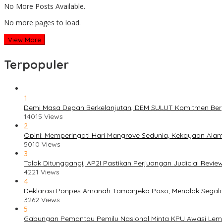
No More Posts Available.
No more pages to load.
View More
Terpopuler
1
Demi Masa Depan Berkelanjutan, DEM SULUT Komitmen Berper
14015 Views
2
Opini: Memperingati Hari Mangrove Sedunia, Kekayaan Ala
5010 Views
3
Tolak Ditunggangi, AP2I Pastikan Perjuangan Judicial Revi
4221 Views
4
Deklarasi Ponpes Amanah Tamanjeka Poso, Menolak Segala
3262 Views
5
Gabungan Pemantau Pemilu Nasional Minta KPU Awasi Lem