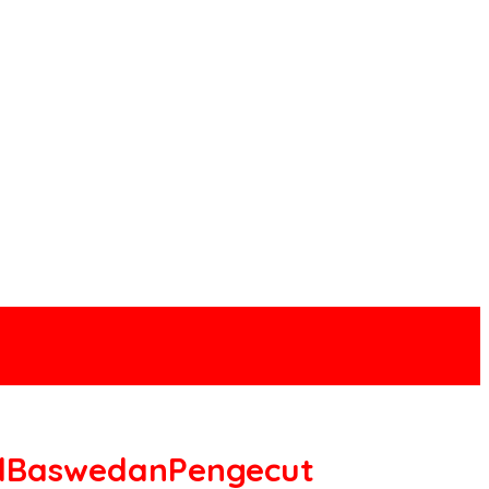
velBaswedanPengecut