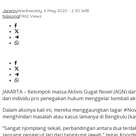
Jeremy
Wednesday, 6 May 2020 - 2:30 WIB
Nasional
1962 Views
JAKARTA – Kelompok massa Aktivis Gugat Novel (AGN) dan 
dan individu pro penegakan hukum menggelar kembali aksi 
Dalam aksinya kali ini, mereka menggaungkan tagar #No
menghindari masalah atau kasus lamanya di Bengkulu (ka
“Sangat njomplang sekali, perbandingan antara dua terd
seorang pengecut lari dari tanggung jawab,” tegas Koordi