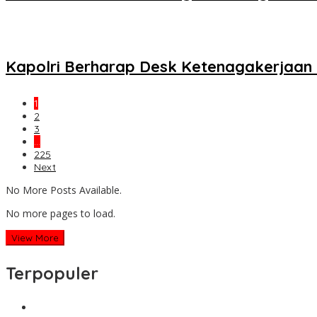
Kapolri Berharap Desk Ketenagakerjaan 
1
2
3
…
225
Next
No More Posts Available.
No more pages to load.
View More
Terpopuler