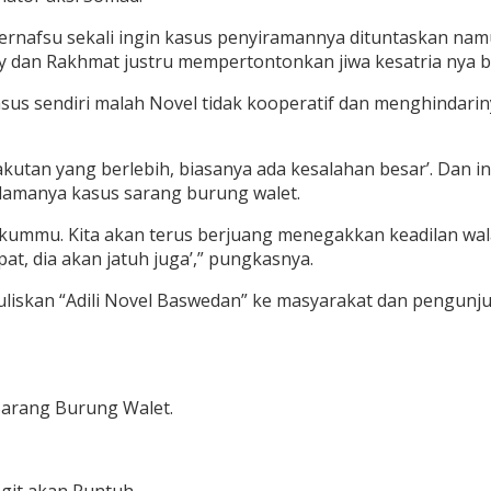
rnafsu sekali ingin kasus penyiramannya dituntaskan namu
ny dan Rakhmat justru mempertontonkan jiwa kesatria nya
s sendiri malah Novel tidak kooperatif dan menghindarinya.
tan yang berlebih, biasanya ada kesalahan besar’. Dan in
 lamanya kasus sarang burung walet.
ummu. Kita akan terus berjuang menegakkan keadilan walaup
, dia akan jatuh juga’,” pungkasnya.
uliskan “Adili Novel Baswedan” ke masyarakat dan pengun
Sarang Burung Walet.