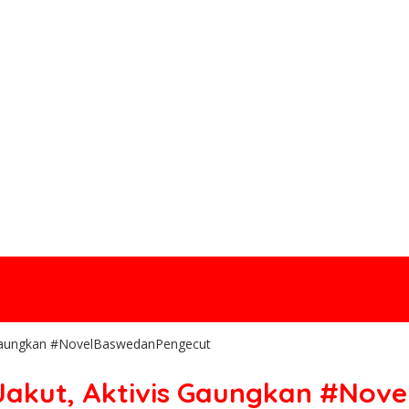
s Gaungkan #NovelBaswedanPengecut
 Jakut, Aktivis Gaungkan #No