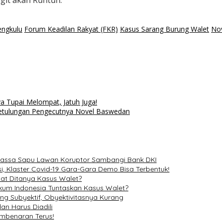
git akan Runtuh.
ngkulu
Forum Keadilan Rakyat (FKR)
Kasus Sarang Burung Walet
No
ya Tupai Melompat, Jatuh Juga!
Ketulungan Pengecutnya Novel Baswedan
 Massa Sapu Lawan Koruptor Sambangi Bank DKI
i, Klaster Covid-19 Gara-Gara Demo Bisa Terbentuk!
at Ditanya Kasus Walet?
um Indonesia Tuntaskan Kasus Walet?
ung Subyektif, Obyektivitasnya Kurang
an Harus Diadili
embenaran Terus!