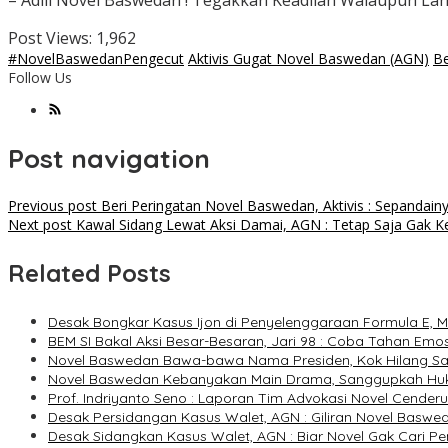
– Adili Novel Baswedan ! Tegakkan Keadilan Walaupun Lan
Post Views:
1,962
#NovelBaswedanPengecut
Aktivis Gugat Novel Baswedan (AGN)
Be
Follow Us
Post navigation
Previous post
Beri Peringatan Novel Baswedan, Aktivis : Sepandain
Next post
Kawal Sidang Lewat Aksi Damai, AGN : Tetap Saja Gak 
Related Posts
Desak Bongkar Kasus Ijon di Penyelenggaraan Formula E,
BEM SI Bakal Aksi Besar-Besaran, Jari 98 : Coba Tahan Emos
Novel Baswedan Bawa-bawa Nama Presiden, Kok Hilang Sa
Novel Baswedan Kebanyakan Main Drama, Sanggupkah Huk
Prof. Indriyanto Seno : Laporan Tim Advokasi Novel Cender
Desak Persidangan Kasus Walet, AGN : Giliran Novel Baswed
Desak Sidangkan Kasus Walet, AGN : Biar Novel Gak Cari P