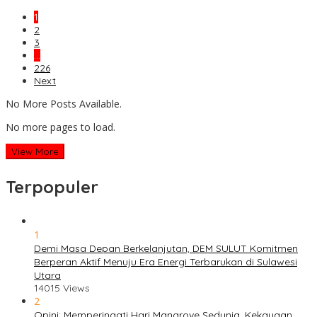
1
2
3
…
226
Next
No More Posts Available.
No more pages to load.
View More
Terpopuler
1
Demi Masa Depan Berkelanjutan, DEM SULUT Komitmen
Berperan Aktif Menuju Era Energi Terbarukan di Sulawesi
Utara
14015 Views
2
Opini: Memperingati Hari Mangrove Sedunia, Kekayaan