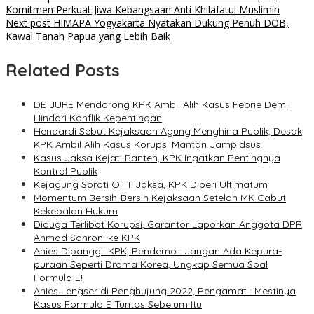
Komitmen Perkuat Jiwa Kebangsaan Anti Khilafatul Muslimin
Next post
HIMAPA Yogyakarta Nyatakan Dukung Penuh DOB,
Kawal Tanah Papua yang Lebih Baik
Related Posts
DE JURE Mendorong KPK Ambil Alih Kasus Febrie Demi
Hindari Konflik Kepentingan
Hendardi Sebut Kejaksaan Agung Menghina Publik, Desak
KPK Ambil Alih Kasus Korupsi Mantan Jampidsus
Kasus Jaksa Kejati Banten, KPK Ingatkan Pentingnya
Kontrol Publik
Kejagung Soroti OTT Jaksa, KPK Diberi Ultimatum
Momentum Bersih-Bersih Kejaksaan Setelah MK Cabut
Kekebalan Hukum
Diduga Terlibat Korupsi, Garantor Laporkan Anggota DPR
Ahmad Sahroni ke KPK
Anies Dipanggil KPK, Pendemo : Jangan Ada Kepura-
puraan Seperti Drama Korea, Ungkap Semua Soal
Formula E!
Anies Lengser di Penghujung 2022, Pengamat : Mestinya
Kasus Formula E Tuntas Sebelum Itu