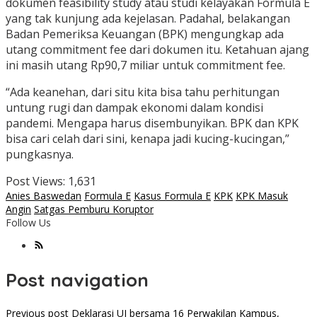
dokumen feasibility study atau studi kelayakan Formula E
yang tak kunjung ada kejelasan. Padahal, belakangan
Badan Pemeriksa Keuangan (BPK) mengungkap ada
utang commitment fee dari dokumen itu. Ketahuan ajang
ini masih utang Rp90,7 miliar untuk commitment fee.
“Ada keanehan, dari situ kita bisa tahu perhitungan
untung rugi dan dampak ekonomi dalam kondisi
pandemi. Mengapa harus disembunyikan. BPK dan KPK
bisa cari celah dari sini, kenapa jadi kucing-kucingan,”
pungkasnya.
Post Views:
1,631
Anies Baswedan
Formula E
Kasus Formula E
KPK
KPK Masuk
Angin
Satgas Pemburu Koruptor
Follow Us
Post navigation
Previous post
Deklarasi UI bersama 16 Perwakilan Kampus,