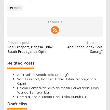
#Opini
Follow Us
P
Previous post
Next post
Soal Freeport, Bangsa Tidak
Apa Kabar Sepak Bola
o
Butuh Propaganda Opini
Sarung?
s
t
Related Posts
n
Apa Kabar Sepak Bola Sarung?
a
Soal Freeport, Bangsa Tidak Butuh Propaganda
v
Opini
Pelaku Pembakar Sekolah Masih Berkeliaran, Opini
i
Warga Semakin Liar
Remaja, Sosial Media Dan Risiko Bunuh Diri
g
Don't Miss
a