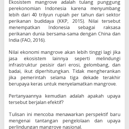
Ekosistem mangrove adalah tulang punggung
r
perekonomian Indonesia karena menyumbang
i
M
lebih dari 40 trilyun rupiah per tahun dari sektor
a
perikanan budidaya (KKP, 2015). Nilai tersebut
n
menempatkan Indonesia sebagai raksasa
g
perikanan dunia bersama-sama dengan China dan
r
India (FAO, 2016).
o
v
e
Nilai ekonomi mangrove akan lebih tinggi lagi jika
S
jasa ekosistem lainnya seperti melindungi
e
infrastruktur pesisir dari erosi, gelombang, dan
d
badai, ikut diperhitungkan. Tidak mengherankan
u
n
jika pemerintah selama tiga dekade terakhir
i
berupaya keras untuk menyelamatkan mangrove.
a
,
Pertanyaannya kemudian adalah apakah upaya
K
tersebut berjalan efektif?
e
k
a
Tulisan ini mencoba menawarkan perspektif baru
y
mengenai tantangan pengelolaan dan upaya
a
perlindungan mangrove nasional.
a