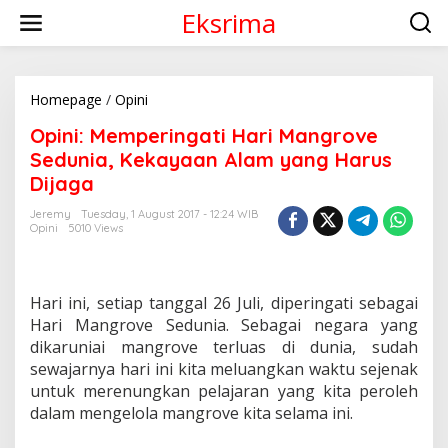
S
Eksrima
k
i
p
t
o
Homepage
/
Opini
O
c
p
Opini: Memperingati Hari Mangrove
o
i
n
n
Sedunia, Kekayaan Alam yang Harus
t
i
Dijaga
e
:
n
M
Jeremy
Tuesday, 1 August 2017 - 12:24 WIB
t
e
Opini
5010 Views
m
p
e
r
Hari ini, setiap tanggal 26 Juli, diperingati sebagai
i
Hari Mangrove Sedunia. Sebagai negara yang
n
dikaruniai mangrove terluas di dunia, sudah
g
sewajarnya hari ini kita meluangkan waktu sejenak
a
t
untuk merenungkan pelajaran yang kita peroleh
i
dalam mengelola mangrove kita selama ini.
H
a