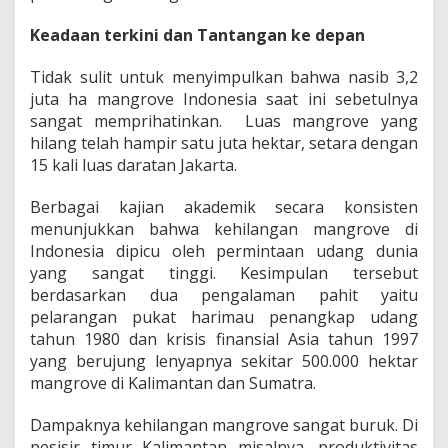
n
A
Keadaan terkini dan Tantangan ke depan
l
a
Tidak sulit untuk menyimpulkan bahwa nasib 3,2
m
juta ha mangrove Indonesia saat ini sebetulnya
y
sangat memprihatinkan. Luas mangrove yang
a
n
hilang telah hampir satu juta hektar, setara dengan
g
15 kali luas daratan Jakarta.
H
a
Berbagai kajian akademik secara konsisten
r
menunjukkan bahwa kehilangan mangrove di
u
s
Indonesia dipicu oleh permintaan udang dunia
D
yang sangat tinggi. Kesimpulan tersebut
i
berdasarkan dua pengalaman pahit yaitu
j
pelarangan pukat harimau penangkap udang
a
tahun 1980 dan krisis finansial Asia tahun 1997
g
a
yang berujung lenyapnya sekitar 500.000 hektar
mangrove di Kalimantan dan Sumatra.
Dampaknya kehilangan mangrove sangat buruk. Di
pesisir timur Kalimantan misalnya, produktivitas