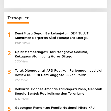
Terpopuler
1
Demi Masa Depan Berkelanjutan, DEM SULUT
Komitmen Berperan Aktif Menuju Era Energi
Terbarukan di Sulawesi Utara
14015 Views
2
Opini: Memperingati Hari Mangrove Sedunia,
Kekayaan Alam yang Harus Dijaga
5010 Views
3
Tolak Ditunggangi, AP2I Pastikan Perjuangan Judicial
Review UU PPMI Demi Anggota Bukan Politis
4221 Views
4
Deklarasi Ponpes Amanah Tamanjeka Poso, Menolak
Segala Bentuk Radikalisme dan Terorisme
3262 Views
5
Gabungan Pemantau Pemilu Nasional Minta KPU