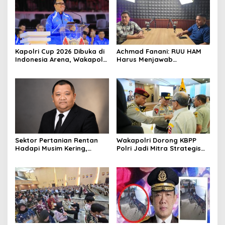
Kapolri Cup 2026 Dibuka di
Achmad Fanani: RUU HAM
Indonesia Arena, Wakapolri
Harus Menjawab
Dorong Talenta Digital
Kebutuhan Masyarakat
Berdaya Saing Global
Sektor Pertanian Rentan
Wakapolri Dorong KBPP
Hadapi Musim Kering,
Polri Jadi Mitra Strategis
Kolaborasi Lintas Sektor
Polri
Jadi Solusi