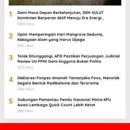
1
Demi Masa Depan Berkelanjutan, DEM SULUT
Komitmen Berperan Aktif Menuju Era Energi
Terbarukan di Sulawesi Utara
14015 Views
2
Opini: Memperingati Hari Mangrove Sedunia,
Kekayaan Alam yang Harus Dijaga
5010 Views
3
Tolak Ditunggangi, AP2I Pastikan Perjuangan Judicial
Review UU PPMI Demi Anggota Bukan Politis
4221 Views
4
Deklarasi Ponpes Amanah Tamanjeka Poso, Menolak
Segala Bentuk Radikalisme dan Terorisme
3262 Views
5
Gabungan Pemantau Pemilu Nasional Minta KPU
Awasi Lembaga Quick Count Lebih Ketat
2893 Views