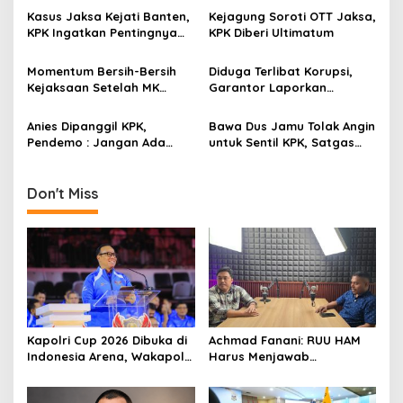
g
Kepentingan
Korupsi Mantan Jampidsus
Kasus Jaksa Kejati Banten,
Kejagung Soroti OTT Jaksa,
KPK Ingatkan Pentingnya
KPK Diberi Ultimatum
a
Kontrol Publik
t
Momentum Bersih-Bersih
Diduga Terlibat Korupsi,
i
Kejaksaan Setelah MK
Garantor Laporkan
Cabut Kekebalan Hukum
Anggota DPR Ahmad
o
Sahroni ke KPK
Anies Dipanggil KPK,
Bawa Dus Jamu Tolak Angin
n
Pendemo : Jangan Ada
untuk Sentil KPK, Satgas
Kepura-puraan Seperti
Pemburu Koruptor :
Drama Korea, Ungkap
Tangani Kasus Formula E
Semua Soal Formula E!
Gak Pake ‘Masuk Angin’
Don't Miss
Kapolri Cup 2026 Dibuka di
Achmad Fanani: RUU HAM
Indonesia Arena, Wakapolri
Harus Menjawab
Dorong Talenta Digital
Kebutuhan Masyarakat
Berdaya Saing Global