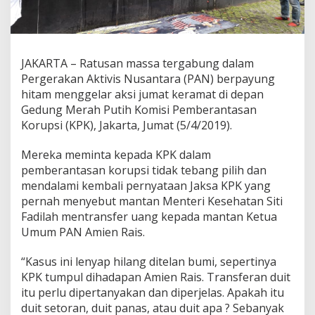
D
i
t
e
l
JAKARTA – Ratusan massa tergabung dalam
a
Pergerakan Aktivis Nusantara (PAN) berpayung
n
hitam menggelar aksi jumat keramat di depan
B
Gedung Merah Putih Komisi Pemberantasan
u
m
Korupsi (KPK), Jakarta, Jumat (5/4/2019).
i
,
Mereka meminta kepada KPK dalam
P
pemberantasan korupsi tidak tebang pilih dan
A
mendalami kembali pernyataan Jaksa KPK yang
N
G
pernah menyebut mantan Menteri Kesehatan Siti
e
Fadilah mentransfer uang kepada mantan Ketua
l
Umum PAN Amien Rais.
a
r
“Kasus ini lenyap hilang ditelan bumi, sepertinya
A
k
KPK tumpul dihadapan Amien Rais. Transferan duit
s
itu perlu dipertanyakan dan diperjelas. Apakah itu
i
duit setoran, duit panas, atau duit apa ? Sebanyak
I