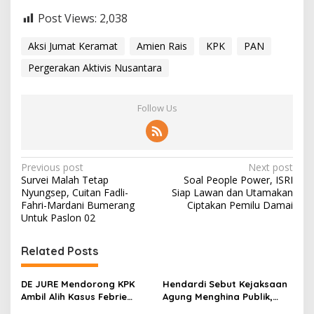
Post Views:
2,038
Aksi Jumat Keramat
Amien Rais
KPK
PAN
Pergerakan Aktivis Nusantara
Follow Us
P
Previous post
Next post
Survei Malah Tetap
Soal People Power, ISRI
o
Nyungsep, Cuitan Fadli-
Siap Lawan dan Utamakan
s
Fahri-Mardani Bumerang
Ciptakan Pemilu Damai
Untuk Paslon 02
t
n
Related Posts
a
v
DE JURE Mendorong KPK
Hendardi Sebut Kejaksaan
Ambil Alih Kasus Febrie
Agung Menghina Publik,
i
Demi Hindari Konflik
Desak KPK Ambil Alih Kasus