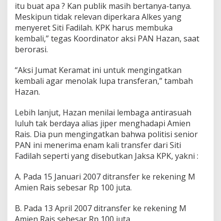
itu buat apa ? Kan publik masih bertanya-tanya.
n
g
Meskipun tidak relevan diperkara Alkes yang
a
menyeret Siti Fadilah. KPK harus membuka
t
kembali,” tegas Koordinator aksi PAN Hazan, saat
k
berorasi.
a
n
K
“Aksi Jumat Keramat ini untuk mengingatkan
P
kembali agar menolak lupa transferan,” tambah
K
Hazan.
T
u
Lebih lanjut, Hazan menilai lembaga antirasuah
n
t
luluh tak berdaya alias jiper menghadapi Amien
a
Rais. Dia pun mengingatkan bahwa politisi senior
s
PAN ini menerima enam kali transfer dari Siti
k
Fadilah seperti yang disebutkan Jaksa KPK, yakni :
a
n
K
A. Pada 15 Januari 2007 ditransfer ke rekening M
a
Amien Rais sebesar Rp 100 juta.
s
u
B. Pada 13 April 2007 ditransfer ke rekening M
s
Amien Rais sebesar Rp 100 juta.