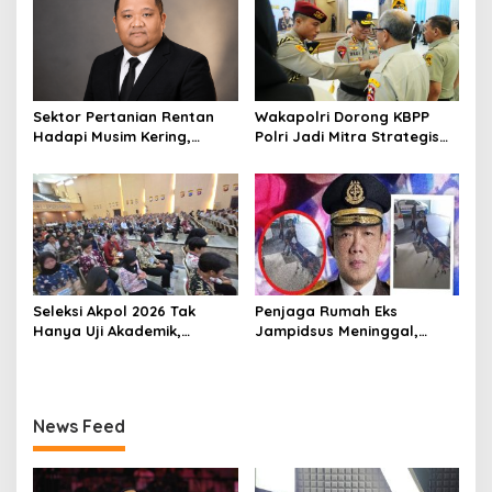
Sektor Pertanian Rentan
Wakapolri Dorong KBPP
Hadapi Musim Kering,
Polri Jadi Mitra Strategis
Kolaborasi Lintas Sektor
Polri
Jadi Solusi
Seleksi Akpol 2026 Tak
Penjaga Rumah Eks
Hanya Uji Akademik,
Jampidsus Meninggal,
Integritas Juga Jadi
Koalisi Minta Presiden Beri
Penilaian
Atensi Khusus
News Feed