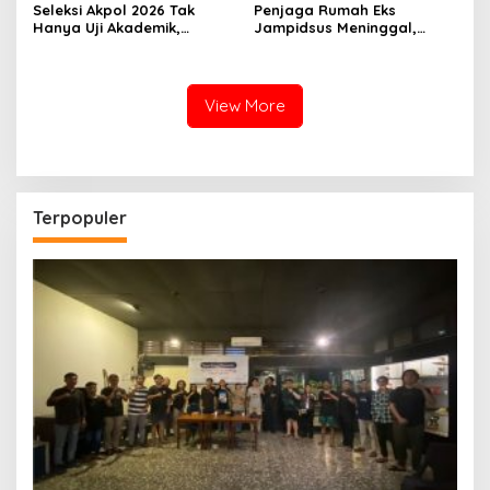
Seleksi Akpol 2026 Tak
Penjaga Rumah Eks
Hanya Uji Akademik,
Jampidsus Meninggal,
Integritas Juga Jadi
Koalisi Minta Presiden Beri
Penilaian
Atensi Khusus
View More
Terpopuler