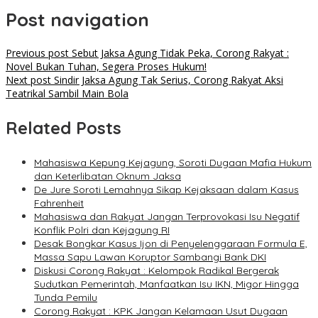
Post navigation
Previous post
Sebut Jaksa Agung Tidak Peka, Corong Rakyat :
Novel Bukan Tuhan, Segera Proses Hukum!
Next post
Sindir Jaksa Agung Tak Serius, Corong Rakyat Aksi
Teatrikal Sambil Main Bola
Related Posts
Mahasiswa Kepung Kejagung, Soroti Dugaan Mafia Hukum
dan Keterlibatan Oknum Jaksa
De Jure Soroti Lemahnya Sikap Kejaksaan dalam Kasus
Fahrenheit
Mahasiswa dan Rakyat Jangan Terprovokasi Isu Negatif
Konflik Polri dan Kejagung RI
Desak Bongkar Kasus Ijon di Penyelenggaraan Formula E,
Massa Sapu Lawan Koruptor Sambangi Bank DKI
Diskusi Corong Rakyat : Kelompok Radikal Bergerak
Sudutkan Pemerintah, Manfaatkan Isu IKN, Migor Hingga
Tunda Pemilu
Corong Rakyat : KPK Jangan Kelamaan Usut Dugaan