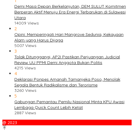
1
Demi Masa Depan Berkelanjutan, DEM SULUT Komitmen
Berperan Aktif Menuju Era Energi Terbarukan di Sulawesi
Utara
14009 Views
2
Opini: Memperingati Hari Mangrove Sedunia, Kekayaan
Alam yang Harus Dijaga
5007 Views
3
Tolak Ditunggangi, AP2I Pastikan Perjuangan Judicial
Review UU PPMI Demi Anggota Bukan Politis
4215 Views
4
Deklarasi Ponpes Amanah Tamanjeka Poso, Menolak
Segala Bentuk Radikalisme dan Terorisme
3260 Views
5
Gabungan Pemantau Pemilu Nasional Minta KPU Awasi
Lembaga Quick Count Lebih Ketat
2887 Views
@ 2023