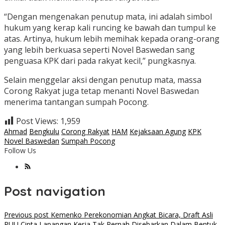
“Dengan mengenakan penutup mata, ini adalah simbol
hukum yang kerap kali runcing ke bawah dan tumpul ke
atas. Artinya, hukum lebih memihak kepada orang-orang
yang lebih berkuasa seperti Novel Baswedan sang
penguasa KPK dari pada rakyat kecil,” pungkasnya.
Selain menggelar aksi dengan penutup mata, massa
Corong Rakyat juga tetap menanti Novel Baswedan
menerima tantangan sumpah Pocong.
Post Views:
1,959
Ahmad
Bengkulu
Corong Rakyat
HAM
Kejaksaan Agung
KPK
Novel Baswedan
Sumpah Pocong
Follow Us
Post navigation
Previous post
Kemenko Perekonomian Angkat Bicara, Draft Asli
RUU Cipta Lapangan Kerja Tak Pernah Disebarkan Dalam Bentuk