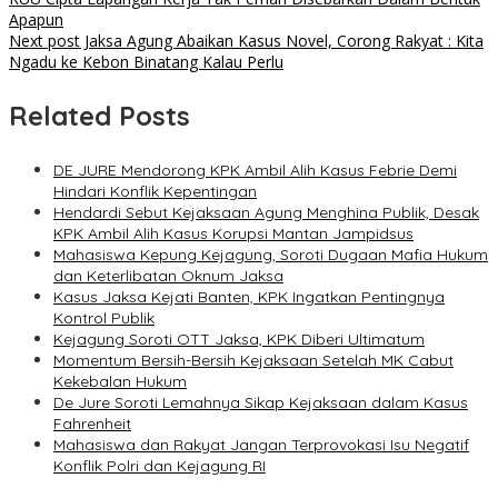
Apapun
Next post
Jaksa Agung Abaikan Kasus Novel, Corong Rakyat : Kita
Ngadu ke Kebon Binatang Kalau Perlu
Related Posts
DE JURE Mendorong KPK Ambil Alih Kasus Febrie Demi
Hindari Konflik Kepentingan
Hendardi Sebut Kejaksaan Agung Menghina Publik, Desak
KPK Ambil Alih Kasus Korupsi Mantan Jampidsus
Mahasiswa Kepung Kejagung, Soroti Dugaan Mafia Hukum
dan Keterlibatan Oknum Jaksa
Kasus Jaksa Kejati Banten, KPK Ingatkan Pentingnya
Kontrol Publik
Kejagung Soroti OTT Jaksa, KPK Diberi Ultimatum
Momentum Bersih-Bersih Kejaksaan Setelah MK Cabut
Kekebalan Hukum
De Jure Soroti Lemahnya Sikap Kejaksaan dalam Kasus
Fahrenheit
Mahasiswa dan Rakyat Jangan Terprovokasi Isu Negatif
Konflik Polri dan Kejagung RI