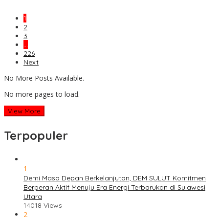
1
2
3
…
226
Next
No More Posts Available.
No more pages to load.
View More
Terpopuler
1
Demi Masa Depan Berkelanjutan, DEM SULUT Komitmen
Berperan Aktif Menuju Era Energi Terbarukan di Sulawesi
Utara
14018 Views
2