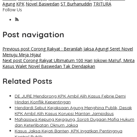
Agung
KPK
Novel Baswedan
ST Burhanuddin
TRITURA
Follow Us
Post navigation
Previous post
Corong Rakyat : Beranilah Jaksa Agung! Seret Novel
Menuju Meja Hijau!
Next post
Corong Rakyat Ultimatum 100 Hari Jokowi-Ma’ruf, Minta
Kasus Walet Novel Baswedan Tak Diendapkan
Related Posts
DE JURE Mendorong KPK Ambil Alih Kasus Febrie Demi
Hindari Konflik Kepentingan
Hendardi Sebut Kejaksaan Agung Menghina Publik, Desak
KPK Ambil Alih Kasus Korupsi Mantan Jampidsus
Mahasiswa Kepung Kejagung, Soroti Dugaan Mafia Hukum
dan Keterlibatan Oknum Jaksa
Kasus Jaksa Kejati Banten, KPK Ingatkan Pentingnya
Kontrol Publik