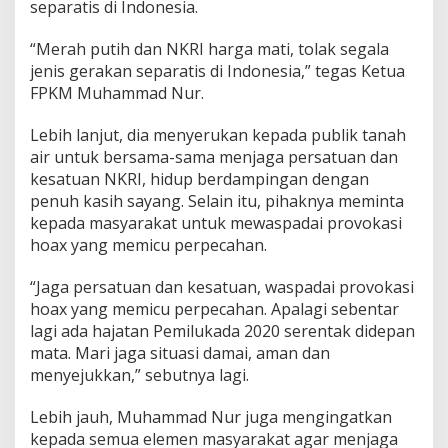
separatis di Indonesia.
a
k
“Merah putih dan NKRI harga mati, tolak segala
d
a
jenis gerakan separatis di Indonesia,” tegas Ketua
n
FPKM Muhammad Nur.
M
e
Lebih lanjut, dia menyerukan kepada publik tanah
n
air untuk bersama-sama menjaga persatuan dan
e
n
kesatuan NKRI, hidup berdampingan dengan
t
penuh kasih sayang. Selain itu, pihaknya meminta
a
kepada masyarakat untuk mewaspadai provokasi
n
hoax yang memicu perpecahan.
g
S
e
“Jaga persatuan dan kesatuan, waspadai provokasi
g
hoax yang memicu perpecahan. Apalagi sebentar
a
lagi ada hajatan Pemilukada 2020 serentak didepan
l
mata. Mari jaga situasi damai, aman dan
a
G
menyejukkan,” sebutnya lagi.
e
r
Lebih jauh, Muhammad Nur juga mengingatkan
a
kepada semua elemen masyarakat agar menjaga
k