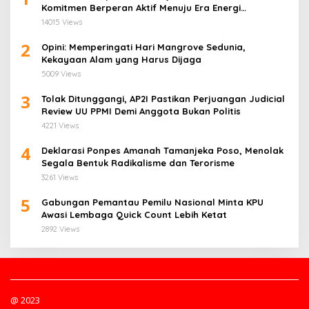
Komitmen Berperan Aktif Menuju Era Energi
Terbarukan di Sulawesi Utara
14015 Views
2
Opini: Memperingati Hari Mangrove Sedunia,
Kekayaan Alam yang Harus Dijaga
5009 Views
3
Tolak Ditunggangi, AP2I Pastikan Perjuangan Judicial
Review UU PPMI Demi Anggota Bukan Politis
4221 Views
4
Deklarasi Ponpes Amanah Tamanjeka Poso, Menolak
Segala Bentuk Radikalisme dan Terorisme
3261 Views
5
Gabungan Pemantau Pemilu Nasional Minta KPU
Awasi Lembaga Quick Count Lebih Ketat
2892 Views
@ 2023