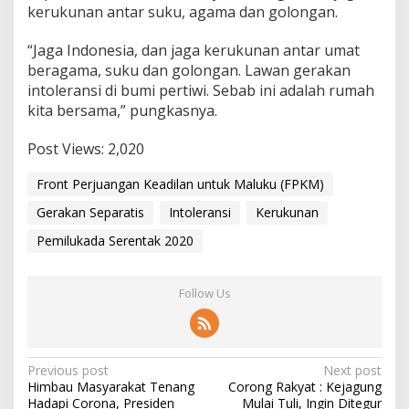
kerukunan antar suku, agama dan golongan.
a
n
S
“Jaga Indonesia, dan jaga kerukunan antar umat
e
beragama, suku dan golongan. Lawan gerakan
p
intoleransi di bumi pertiwi. Sebab ini adalah rumah
a
kita bersama,” pungkasnya.
r
a
t
Post Views:
2,020
i
s
Front Perjuangan Keadilan untuk Maluku (FPKM)
d
i
Gerakan Separatis
Intoleransi
Kerukunan
I
Pemilukada Serentak 2020
n
d
o
n
Follow Us
e
s
i
a
P
Previous post
Next post
!
Himbau Masyarakat Tenang
Corong Rakyat : Kejagung
o
Hadapi Corona, Presiden
Mulai Tuli, Ingin Ditegur