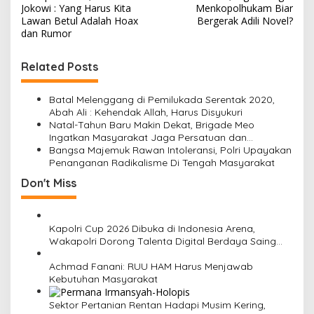
s
Jokowi : Yang Harus Kita
Menkopolhukam Biar
Lawan Betul Adalah Hoax
Bergerak Adili Novel?
t
dan Rumor
n
Related Posts
a
v
Batal Melenggang di Pemilukada Serentak 2020,
i
Abah Ali : Kehendak Allah, Harus Disyukuri
Natal-Tahun Baru Makin Dekat, Brigade Meo
g
Ingatkan Masyarakat Jaga Persatuan dan
a
Perdamaian
Bangsa Majemuk Rawan Intoleransi, Polri Upayakan
Penanganan Radikalisme Di Tengah Masyarakat
t
Don't Miss
i
o
n
Kapolri Cup 2026 Dibuka di Indonesia Arena,
Wakapolri Dorong Talenta Digital Berdaya Saing
Global
Achmad Fanani: RUU HAM Harus Menjawab
Kebutuhan Masyarakat
Sektor Pertanian Rentan Hadapi Musim Kering,