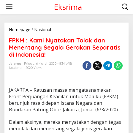
S
Eksrima
k
i
p
t
o
Homepage
/
Nasional
F
c
P
FPKM : Kami Nyatakan Tolak dan
o
K
n
M
Menentang Segala Gerakan Separatis
t
:
di Indonesia!
e
K
n
a
Jeremy
Friday, 6 March 2020 - 8:34 WIB
t
m
Nasional
2020 Views
i
N
y
a
JAKARTA – Ratusan massa mengatasnamakan
t
Front Perjuangan Keadilan untuk Maluku (FPKM)
a
berunjuk rasa didepan Istana Negara dan
k
Bundaran Patung Obor Jakarta, Jumat (6/3/2020).
a
n
T
Dalam aksinya, mereka menyatakan dengan tegas
o
menolak dan menentang segala jenis gerakan
l