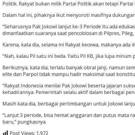
Politik. Rakyat bukan milik Partai Politik akan tetapi Parta
Dalam hal ini, pihaknya ikut menyoroti masifnya dukung
“Seharusnya Pak Jokowi lanjut ke-3 Periode itu ada edukas
dimanfaatkan suaranya saat pencoblosan di Pilpres, Pileg, 
Karena, kata dia, selama ini Rakyat kecewa, makanya ada i
“Nah, kalau Pil satu ini beda. Yaitu Pil KB, jika lupa minum 
Berikutnya, kata dia, terlalu banyak obral janji, namun se
elite dan Parpol tidak mampu hadir maksimal saat konstit
“Rakyat Indonesia menilai Pak Jokowi beserta jajaran su
kehadirannya. Pemerintah selalu aktif dalam berbagai pe
Masih kata dia, berbagai pertimbangan untuk Jokowi lanj
“Lanjut 3 periode, bisa hemat anggaran dan putus mata ran
baru,” pungkasnya.
Post Views:
1,972