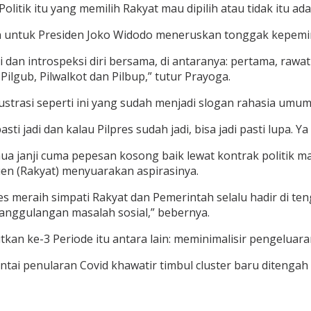
i Politik itu yang memilih Rakyat mau dipilih atau tidak itu ad
an untuk Presiden Joko Widodo meneruskan tonggak kepemi
i dan introspeksi diri bersama, di antaranya: pertama, rawa
Pilgub, Pilwalkot dan Pilbup,” tutur Prayoga.
lustrasi seperti ini yang sudah menjadi slogan rahasia umu
pasti jadi dan kalau Pilpres sudah jadi, bisa jadi pasti lupa.
mua janji cuma pepesan kosong baik lewat kontrak politik ma
uen (Rakyat) menyuarakan aspirasinya.
kses meraih simpati Rakyat dan Pemerintah selalu hadir di
nanggulangan masalah sosial,” bebernya.
utkan ke-3 Periode itu antara lain: meminimalisir pengelu
tai penularan Covid khawatir timbul cluster baru ditengah 