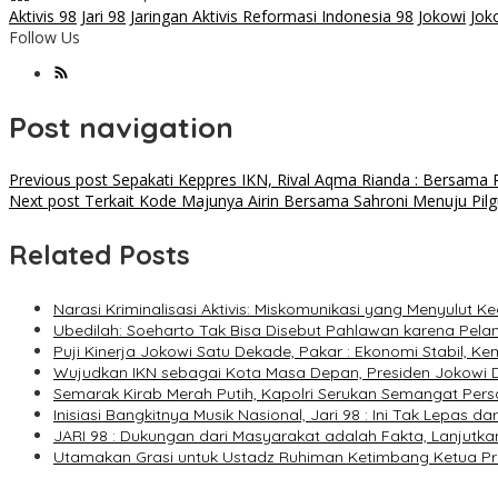
Aktivis 98
Jari 98
Jaringan Aktivis Reformasi Indonesia 98
Jokowi
Jok
Follow Us
Post navigation
Previous post
Sepakati Keppres IKN, Rival Aqma Rianda : Bersama
Next post
Terkait Kode Majunya Airin Bersama Sahroni Menuju Pilgu
Related Posts
Narasi Kriminalisasi Aktivis: Miskomunikasi yang Menyulut Ke
Ubedilah: Soeharto Tak Bisa Disebut Pahlawan karena Pel
Puji Kinerja Jokowi Satu Dekade, Pakar : Ekonomi Stabil, Ke
Wujudkan IKN sebagai Kota Masa Depan, Presiden Jokowi
Semarak Kirab Merah Putih, Kapolri Serukan Semangat Per
Inisiasi Bangkitnya Musik Nasional, Jari 98 : Ini Tak Lepas d
JARI 98 : Dukungan dari Masyarakat adalah Fakta, Lanjutka
Utamakan Grasi untuk Ustadz Ruhiman Ketimbang Ketua Presi