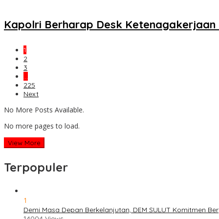
Kapolri Berharap Desk Ketenagakerjaan 
1
2
3
…
225
Next
No More Posts Available.
No more pages to load.
View More
Terpopuler
1
Demi Masa Depan Berkelanjutan, DEM SULUT Komitmen Berper
14004 Views