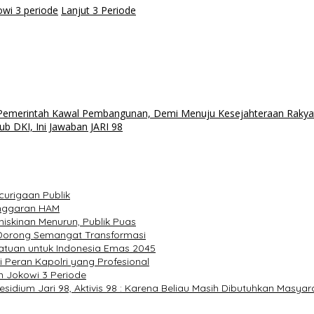
owi 3 periode
Lanjut 3 Periode
 Pemerintah Kawal Pembangunan, Demi Menuju Kesejahteraan Rakya
b DKI, Ini Jawaban JARI 98
curigaan Publik
anggaran HAM
miskinan Menurun, Publik Puas
 Dorong Semangat Transformasi
satuan untuk Indonesia Emas 2045
ari Peran Kapolri yang Profesional
n Jokowi 3 Periode
dium Jari 98, Aktivis 98 : Karena Beliau Masih Dibutuhkan Masyar