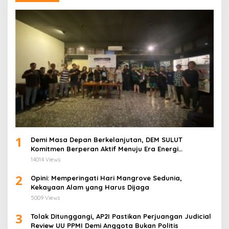
1
Demi Masa Depan Berkelanjutan, DEM SULUT
Komitmen Berperan Aktif Menuju Era Energi
Terbarukan di Sulawesi Utara
14014 Views
2
Opini: Memperingati Hari Mangrove Sedunia,
Kekayaan Alam yang Harus Dijaga
5009 Views
3
Tolak Ditunggangi, AP2I Pastikan Perjuangan Judicial
Review UU PPMI Demi Anggota Bukan Politis