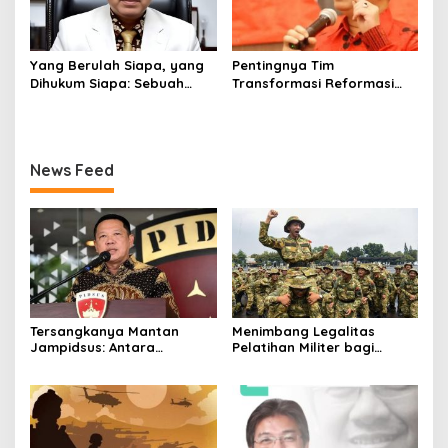
Yang Berulah Siapa, yang
Pentingnya Tim
Dihukum Siapa: Sebuah
Transformasi Reformasi
Ironi
Bentukan Kapolri
News Feed
Tersangkanya Mantan
Menimbang Legalitas
Jampidsus: Antara
Pelatihan Militer bagi
Keberanian dan Keadilan
Pengelola Koperasi Desa