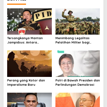
i
o
n
Tersangkanya Mantan
Menimbang Legalitas
Jampidsus: Antara
Pelatihan Militer bagi
Keberanian dan Keadilan
Pengelola Koperasi Desa
Perang yang Kotor dan
Polri di Bawah Presiden dan
Imperalisme Baru
Perlindungan Demokrasi