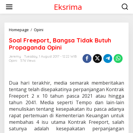
S
Eksrima
k
i
p
t
o
Homepage
/
Opini
S
c
o
Soal Freeport, Bangsa Tidak Butuh
o
a
n
l
Propaganda Opini
t
F
e
r
Jeremy
Tuesday, 1 August 2017 - 12:22 WIB
n
Opini
576 Views
e
t
e
p
o
Dua hari terakhir, media semarak memberitakan
r
t
tentang telah disepakatinya perpanjangan Kontrak
,
Freeport 2 x 10 tahun pasca 2021 atau hingga
B
tahun 2041. Media seperti Tempo dan lain-lain
a
menuliskan tentang kesepakatan itu pasca adanya
n
rapat pertemuan di Kementerian Keuangan untuk
g
s
membahas 4 isu utama Kontrak Freeport, salah
a
satunya adalah kesepakatan perpanjangan
T