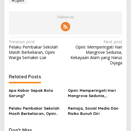
#Opini
Follow Us
P
Previous post
Next post
Pelaku Pembakar Sekolah
Opini: Memperingati Hari
o
Masih Berkeliaran, Opini
Mangrove Sedunia,
s
Warga Semakin Liar
Kekayaan Alam yang Harus
Dijaga
t
n
Related Posts
a
v
Apa Kabar Sepak Bola
Opini: Memperingati Hari
Sarung?
Mangrove Sedunia,
i
Kekayaan Alam yang Harus
g
Dijaga
Pelaku Pembakar Sekolah
Remaja, Sosial Media Dan
Masih Berkeliaran, Opini
Risiko Bunuh Diri
a
Warga Semakin Liar
t
Don't Miss