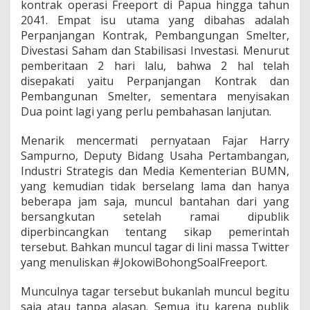
kontrak operasi Freeport di Papua hingga tahun
i
2041. Empat isu utama yang dibahas adalah
d
a
Perpanjangan Kontrak, Pembangungan Smelter,
k
Divestasi Saham dan Stabilisasi Investasi. Menurut
B
pemberitaan 2 hari lalu, bahwa 2 hal telah
u
disepakati yaitu Perpanjangan Kontrak dan
t
Pembangunan Smelter, sementara menyisakan
u
h
Dua point lagi yang perlu pembahasan lanjutan.
P
r
Menarik mencermati pernyataan Fajar Harry
o
Sampurno, Deputy Bidang Usaha Pertambangan,
p
Industri Strategis dan Media Kementerian BUMN,
a
g
yang kemudian tidak berselang lama dan hanya
a
beberapa jam saja, muncul bantahan dari yang
n
bersangkutan setelah ramai dipublik
d
diperbincangkan tentang sikap pemerintah
a
O
tersebut. Bahkan muncul tagar di lini massa Twitter
p
yang menuliskan #JokowiBohongSoalFreeport.
i
n
Munculnya tagar tersebut bukanlah muncul begitu
i
saja atau tanpa alasan. Semua itu karena publik