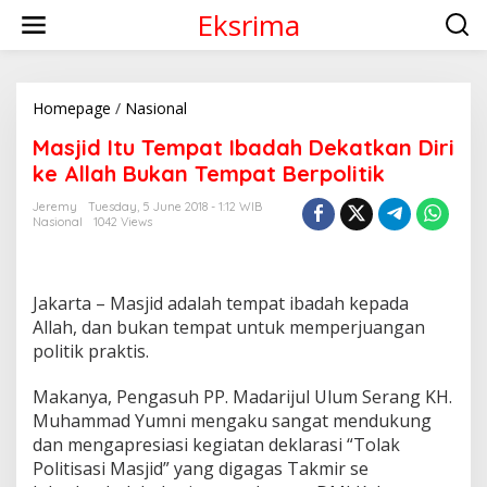
S
Eksrima
k
i
p
t
o
Homepage
/
Nasional
M
c
a
Masjid Itu Tempat Ibadah Dekatkan Diri
o
s
n
j
ke Allah Bukan Tempat Berpolitik
t
i
e
d
Jeremy
Tuesday, 5 June 2018 - 1:12 WIB
n
Nasional
1042 Views
I
t
t
u
T
Jakarta – Masjid adalah tempat ibadah kepada
e
m
Allah, dan bukan tempat untuk memperjuangan
p
politik praktis.
a
t
Makanya, Pengasuh PP. Madarijul Ulum Serang KH.
I
Muhammad Yumni mengaku sangat mendukung
b
a
dan mengapresiasi kegiatan deklarasi “Tolak
d
Politisasi Masjid” yang digagas Takmir se
a