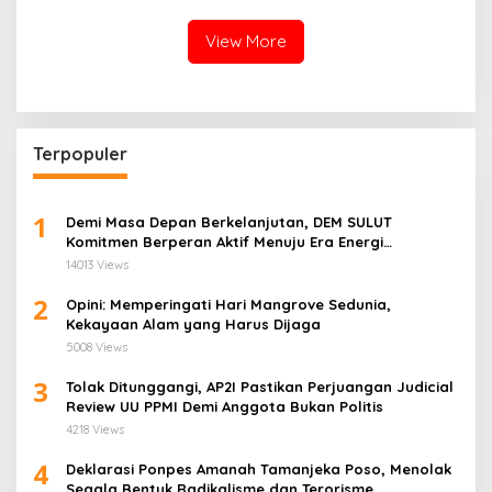
Independensi
View More
Terpopuler
1
Demi Masa Depan Berkelanjutan, DEM SULUT
Komitmen Berperan Aktif Menuju Era Energi
Terbarukan di Sulawesi Utara
14013 Views
2
Opini: Memperingati Hari Mangrove Sedunia,
Kekayaan Alam yang Harus Dijaga
5008 Views
3
Tolak Ditunggangi, AP2I Pastikan Perjuangan Judicial
Review UU PPMI Demi Anggota Bukan Politis
4218 Views
4
Deklarasi Ponpes Amanah Tamanjeka Poso, Menolak
Segala Bentuk Radikalisme dan Terorisme