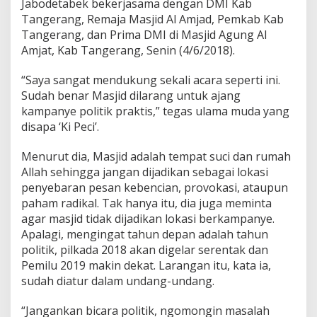
Jabodetabek bekerjasama dengan DMI Kab
h
Tangerang, Remaja Masjid Al Amjad, Pemkab Kab
D
Tangerang, dan Prima DMI di Masjid Agung Al
e
k
Amjat, Kab Tangerang, Senin (4/6/2018).
a
t
“Saya sangat mendukung sekali acara seperti ini.
k
Sudah benar Masjid dilarang untuk ajang
a
kampanye politik praktis,” tegas ulama muda yang
n
D
disapa ‘Ki Peci’.
i
r
Menurut dia, Masjid adalah tempat suci dan rumah
i
Allah sehingga jangan dijadikan sebagai lokasi
k
penyebaran pesan kebencian, provokasi, ataupun
e
A
paham radikal. Tak hanya itu, dia juga meminta
l
agar masjid tidak dijadikan lokasi berkampanye.
l
Apalagi, mengingat tahun depan adalah tahun
a
politik, pilkada 2018 akan digelar serentak dan
h
B
Pemilu 2019 makin dekat. Larangan itu, kata ia,
u
sudah diatur dalam undang-undang.
k
a
“Jangankan bicara politik, ngomongin masalah
n