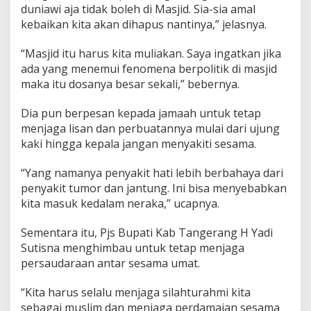
duniawi aja tidak boleh di Masjid. Sia-sia amal
T
e
kebaikan kita akan dihapus nantinya,” jelasnya.
m
p
“Masjid itu harus kita muliakan. Saya ingatkan jika
a
ada yang menemui fenomena berpolitik di masjid
t
maka itu dosanya besar sekali,” bebernya.
B
e
r
Dia pun berpesan kepada jamaah untuk tetap
p
menjaga lisan dan perbuatannya mulai dari ujung
o
kaki hingga kepala jangan menyakiti sesama.
l
i
“Yang namanya penyakit hati lebih berbahaya dari
t
i
penyakit tumor dan jantung. Ini bisa menyebabkan
k
kita masuk kedalam neraka,” ucapnya.
Sementara itu, Pjs Bupati Kab Tangerang H Yadi
Sutisna menghimbau untuk tetap menjaga
persaudaraan antar sesama umat.
“Kita harus selalu menjaga silahturahmi kita
sebagai muslim dan menjaga perdamaian sesama