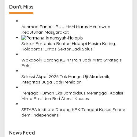
n
Don't Miss
a
v
i
Achmad Fanani: RUU HAM Harus Menjawab
Kebutuhan Masyarakat
g
a
Sektor Pertanian Rentan Hadapi Musim Kering,
Kolaborasi Lintas Sektor Jadi Solusi
t
i
Wakapolri Dorong KBPP Polri Jadi Mitra Strategis
Polri
o
n
Seleksi Akpol 2026 Tak Hanya Uji Akademik,
Integritas Juga Jadi Penilaian
Penjaga Rumah Eks Jampidsus Meninggal, Koalisi
Minta Presiden Beri Atensi Khusus
SETARA Institute Dorong KPK Tangani Kasus Febrie
demi Independensi
News Feed