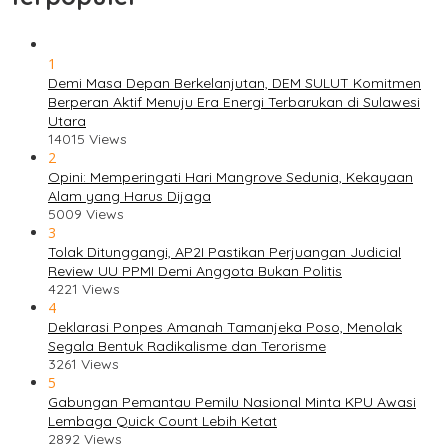
1
Demi Masa Depan Berkelanjutan, DEM SULUT Komitmen
Berperan Aktif Menuju Era Energi Terbarukan di Sulawesi
Utara
14015 Views
2
Opini: Memperingati Hari Mangrove Sedunia, Kekayaan
Alam yang Harus Dijaga
5009 Views
3
Tolak Ditunggangi, AP2I Pastikan Perjuangan Judicial
Review UU PPMI Demi Anggota Bukan Politis
4221 Views
4
Deklarasi Ponpes Amanah Tamanjeka Poso, Menolak
Segala Bentuk Radikalisme dan Terorisme
3261 Views
5
Gabungan Pemantau Pemilu Nasional Minta KPU Awasi
Lembaga Quick Count Lebih Ketat
2892 Views