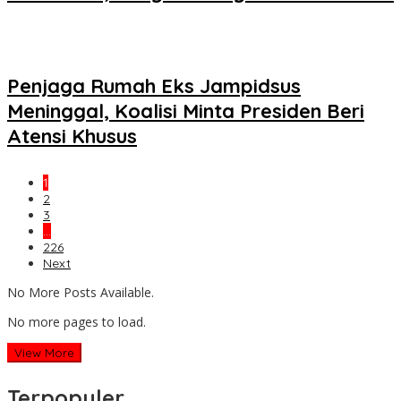
Penjaga Rumah Eks Jampidsus
Meninggal, Koalisi Minta Presiden Beri
Atensi Khusus
1
2
3
…
226
Next
No More Posts Available.
No more pages to load.
View More
Terpopuler