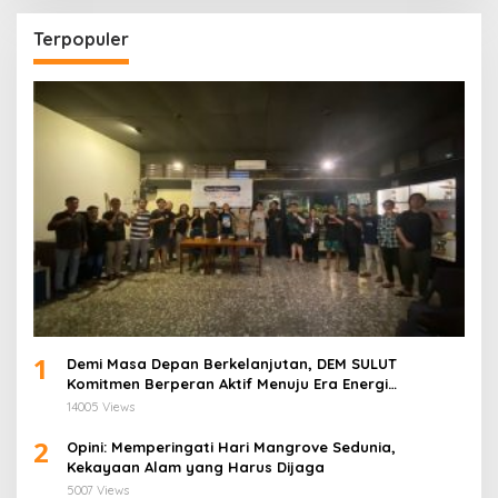
Terpopuler
1
Demi Masa Depan Berkelanjutan, DEM SULUT
Komitmen Berperan Aktif Menuju Era Energi
Terbarukan di Sulawesi Utara
14005 Views
2
Opini: Memperingati Hari Mangrove Sedunia,
Kekayaan Alam yang Harus Dijaga
5007 Views