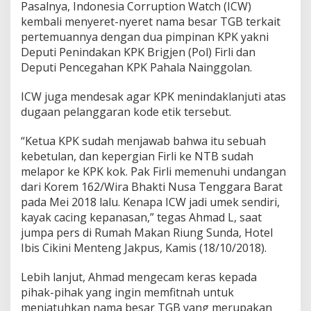
Pasalnya, Indonesia Corruption Watch (ICW)
g
kembali menyeret-nyeret nama besar TGB terkait
a
n
pertemuannya dengan dua pimpinan KPK yakni
d
Deputi Penindakan KPK Brigjen (Pol) Firli dan
i
Deputi Pencegahan KPK Pahala Nainggolan.
I
n
ICW juga mendesak agar KPK menindaklanjuti atas
t
e
dugaan pelanggaran kode etik tersebut.
r
n
“Ketua KPK sudah menjawab bahwa itu sebuah
a
kebetulan, dan kepergian Firli ke NTB sudah
l
melapor ke KPK kok. Pak Firli memenuhi undangan
,
P
dari Korem 162/Wira Bhakti Nusa Tenggara Barat
e
pada Mei 2018 lalu. Kenapa ICW jadi umek sendiri,
m
kayak cacing kepanasan,” tegas Ahmad L, saat
b
jumpa pers di Rumah Makan Riung Sunda, Hotel
e
l
Ibis Cikini Menteng Jakpus, Kamis (18/10/2018).
a
T
Lebih lanjut, Ahmad mengecam keras kepada
G
pihak-pihak yang ingin memfitnah untuk
B
menjatuhkan nama besar TGB yang merupakan
: