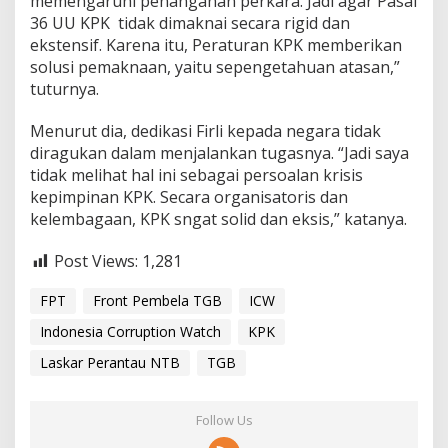
memengaruhi penanganan perkara. Jadi agar Pasal
36 UU KPK tidak dimaknai secara rigid dan
ekstensif. Karena itu, Peraturan KPK memberikan
solusi pemaknaan, yaitu sepengetahuan atasan,”
tuturnya.
Menurut dia, dedikasi Firli kepada negara tidak
diragukan dalam menjalankan tugasnya. “Jadi saya
tidak melihat hal ini sebagai persoalan krisis
kepimpinan KPK. Secara organisatoris dan
kelembagaan, KPK sngat solid dan eksis,” katanya.
Post Views:
1,281
FPT
Front Pembela TGB
ICW
Indonesia Corruption Watch
KPK
Laskar Perantau NTB
TGB
Follow Us