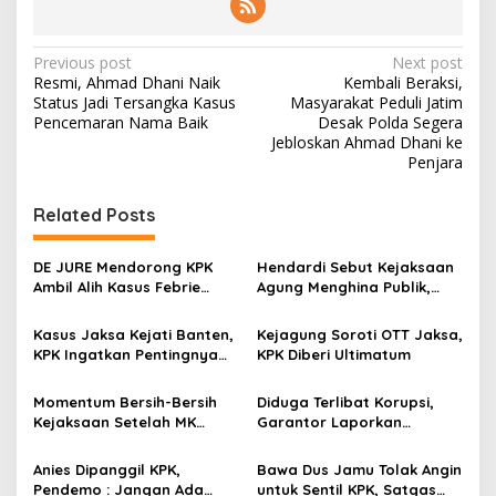
P
Previous post
Next post
Resmi, Ahmad Dhani Naik
Kembali Beraksi,
o
Status Jadi Tersangka Kasus
Masyarakat Peduli Jatim
s
Pencemaran Nama Baik
Desak Polda Segera
Jebloskan Ahmad Dhani ke
t
Penjara
n
Related Posts
a
v
DE JURE Mendorong KPK
Hendardi Sebut Kejaksaan
i
Ambil Alih Kasus Febrie
Agung Menghina Publik,
g
Demi Hindari Konflik
Desak KPK Ambil Alih Kasus
Kepentingan
Korupsi Mantan Jampidsus
Kasus Jaksa Kejati Banten,
Kejagung Soroti OTT Jaksa,
a
KPK Ingatkan Pentingnya
KPK Diberi Ultimatum
t
Kontrol Publik
i
Momentum Bersih-Bersih
Diduga Terlibat Korupsi,
Kejaksaan Setelah MK
Garantor Laporkan
o
Cabut Kekebalan Hukum
Anggota DPR Ahmad
n
Sahroni ke KPK
Anies Dipanggil KPK,
Bawa Dus Jamu Tolak Angin
Pendemo : Jangan Ada
untuk Sentil KPK, Satgas