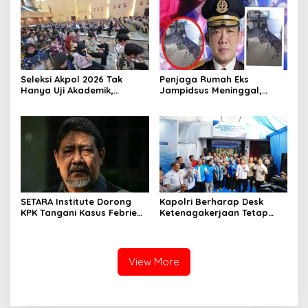
Seleksi Akpol 2026 Tak
Penjaga Rumah Eks
Hanya Uji Akademik,
Jampidsus Meninggal,
Integritas Juga Jadi
Koalisi Minta Presiden Beri
Penilaian
Atensi Khusus
SETARA Institute Dorong
Kapolri Berharap Desk
KPK Tangani Kasus Febrie
Ketenagakerjaan Tetap
demi Independensi
Jadi Garda Pelayanan
Buruh
View More