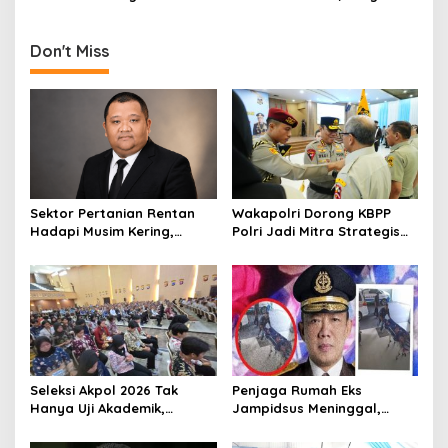
Kepura-puraan Seperti
Pemburu Koruptor :
Drama Korea, Ungkap
Tangani Kasus Formula E
Semua Soal Formula E!
Gak Pake ‘Masuk Angin’
Don't Miss
Sektor Pertanian Rentan
Wakapolri Dorong KBPP
Hadapi Musim Kering,
Polri Jadi Mitra Strategis
Kolaborasi Lintas Sektor
Polri
Jadi Solusi
Seleksi Akpol 2026 Tak
Penjaga Rumah Eks
Hanya Uji Akademik,
Jampidsus Meninggal,
Integritas Juga Jadi
Koalisi Minta Presiden Beri
Penilaian
Atensi Khusus