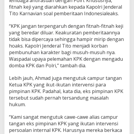
lembaga antirasuah dengan Polri. Khususnya,
H
fitnah keji yang diarahkan kepada Kapolri Jenderal
a
Tito Karnavian soal pemberitaan Indonesialeaks.
r
u
“KPK jangan terpengaruh dengan fitnah-fitnah keji
s
I
yang beredar diluar. Keakuratan pemberitaannya
n
tidak bisa dipercaya sehingga hampir mirip dengan
d
hoaks. Kapolri Jenderal Tito menjadi korban
e
pembunuhan karakter bagi musuh-musuh nya.
p
Waspadai upaya pelemahan KPK dengan mengadu
e
n
domba KPK dan Polri,” tambah dia.
d
e
Lebih jauh, Ahmad juga mengutuk campur tangan
n
Ketua KPK yang ikut-ikutan intervensi para
d
pimpinan KPK. Padahal, kata dia, eks pimpinan KPK
a
n
tersebut sudah pernah tersandung masalah
S
hukum.
o
l
“Kami sangat mengutuk cawe-cawe alias campur
i
tangan eks pimpinan KPK yang ikutan intervensi
d
!
persoalan internal KPK. Harusnya mereka berkaca