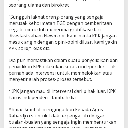
K
seorang ulama dan birokrat.
P
K
“Sungguh laknat orang-orang yang sengaja
J
merusak kehormatan TGB dengan pemberitaan
a
negatif menuduh menerima gratifikasi dari
n
g
divestasi saham Newmont. Kami minta KPK jangan
a
masuk angin dengan opini-opini diluar, kami yakin
n
KPK solid,” jelas dia.
M
a
Dia pun memastikan dalam suatu penyelidikan dan
u
D
penyidikan KPK dilakukan secara independen. Tak
i
pernah ada intervensi untuk membelokkan atau
i
menyetir arah proses-proses tersebut.
n
t
“KPK jangan mau di intervensi dari pihak luar. KPK
e
r
harus independen,” tambah dia.
v
e
Ahmad kembali mengingatkan kepada Agus
n
Rahardjo cs untuk tidak terpengaruh dengan
s
bualan-bualan yang sengaja ingin membenturkan
i
!