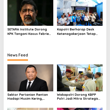
SETARA Institute Dorong
Kapolri Berharap Desk
KPK Tangani Kasus Febrie
Ketenagakerjaan Tetap
demi Independensi
Jadi Garda Pelayanan
Buruh
News Feed
Sektor Pertanian Rentan
Wakapolri Dorong KBPP
Hadapi Musim Kering,
Polri Jadi Mitra Strategis
Kolaborasi Lintas Sektor
Polri
Jadi Solusi