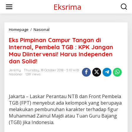
S
Eksrima
k
i
p
t
o
Homepage
/
Nasional
E
c
k
Eks Pimpinan Campur Tangan di
o
s
n
P
Internal, Pembela TGB : KPK Jangan
t
i
Mau Diintervensi! Harus Independen
e
m
dan Solid!
n
p
t
i
Jeremy
Thursday, 18 October 2018 - 5:10 WIB
n
Nasional
1281 Views
a
n
C
a
Jakarta – Laskar Perantau NTB dan Front Pembela
m
TGB (FPT) menyebut ada kelompok yang berupaya
p
melakukan pembunuhan karakter terhadap figur
u
r
Muhammad Zainul Majdi atau Tuan Guru Bajang
T
(TGB) jika Indonesia.
a
n