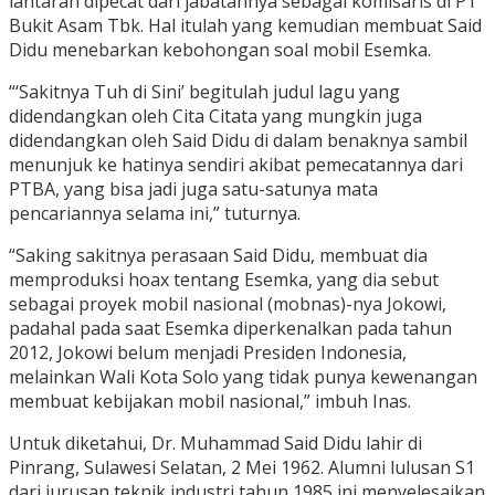
lantaran dipecat dari jabatannya sebagai komisaris di PT
Bukit Asam Tbk. Hal itulah yang kemudian membuat Said
Didu menebarkan kebohongan soal mobil Esemka.
“‘Sakitnya Tuh di Sini’ begitulah judul lagu yang
didendangkan oleh Cita Citata yang mungkin juga
didendangkan oleh Said Didu di dalam benaknya sambil
menunjuk ke hatinya sendiri akibat pemecatannya dari
PTBA, yang bisa jadi juga satu-satunya mata
pencariannya selama ini,” tuturnya.
“Saking sakitnya perasaan Said Didu, membuat dia
memproduksi hoax tentang Esemka, yang dia sebut
sebagai proyek mobil nasional (mobnas)-nya Jokowi,
padahal pada saat Esemka diperkenalkan pada tahun
2012, Jokowi belum menjadi Presiden Indonesia,
melainkan Wali Kota Solo yang tidak punya kewenangan
membuat kebijakan mobil nasional,” imbuh Inas.
Untuk diketahui, Dr. Muhammad Said Didu lahir di
Pinrang, Sulawesi Selatan, 2 Mei 1962. Alumni lulusan S1
dari jurusan teknik industri tahun 1985 ini menyelesaikan