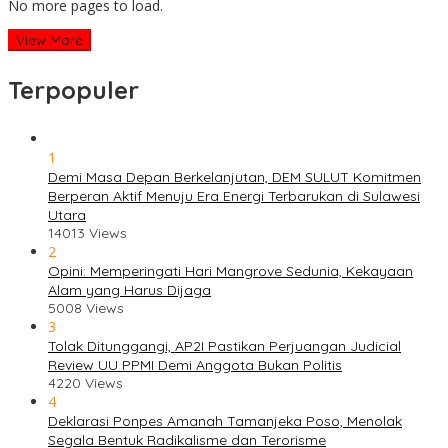
No more pages to load.
View More
Terpopuler
1
Demi Masa Depan Berkelanjutan, DEM SULUT Komitmen
Berperan Aktif Menuju Era Energi Terbarukan di Sulawesi
Utara
14013 Views
2
Opini: Memperingati Hari Mangrove Sedunia, Kekayaan
Alam yang Harus Dijaga
5008 Views
3
Tolak Ditunggangi, AP2I Pastikan Perjuangan Judicial
Review UU PPMI Demi Anggota Bukan Politis
4220 Views
4
Deklarasi Ponpes Amanah Tamanjeka Poso, Menolak
Segala Bentuk Radikalisme dan Terorisme