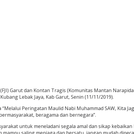
m (FJI) Garut dan Kontan Tragis (Komunitas Mantan Narapida
ubang Lebak Jaya, Kab Garut, Senin (11/11/2019).
a “Melalui Peringatan Maulid Nabi Muhammad SAW, Kita Jag
 bermasyarakat, beragama dan bernegara”.
arakat untuk meneladani segala amal dan sikap kebaikan Ras
m mampu saling menjaga dan bersatu, jangan mudah dipeca