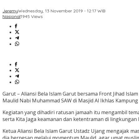
Jeremy
Wednesday, 13 November 2019 - 12:17 WIB
Nasional
1945 Views
Garut – Aliansi Bela Islam Garut bersama Front Jihad Isla
Maulid Nabi Muhammad SAW di Masjid Al Ikhlas Kampung K
Kegiatan yang dihadiri ratusan jamaah itu mengambil tem
serta Kita Jaga keamanan dan ketentraman di lingkungan
Ketua Aliansi Bela Islam Garut Ustadz Ujang mengajak masy
dia berpesan melalui momentum Maulid, agar umat musli