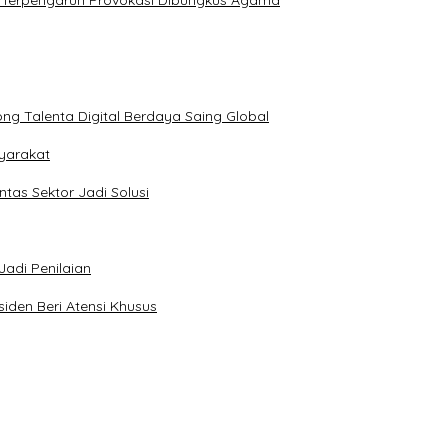
Tak Terpengaruh Provokasi Dibungkus Agama
ong Talenta Digital Berdaya Saing Global
yarakat
tas Sektor Jadi Solusi
Jadi Penilaian
iden Beri Atensi Khusus