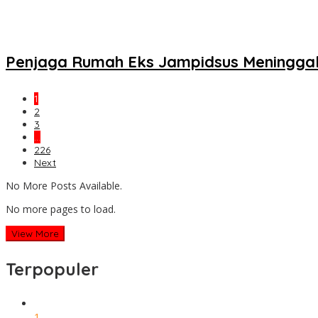
Penjaga Rumah Eks Jampidsus Meninggal, 
1
2
3
…
226
Next
No More Posts Available.
No more pages to load.
View More
Terpopuler
1