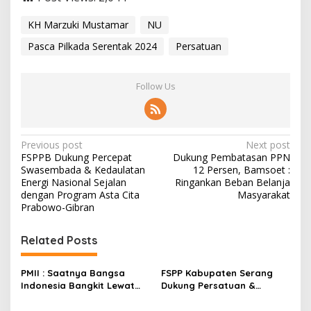
KH Marzuki Mustamar
NU
Pasca Pilkada Serentak 2024
Persatuan
Follow Us
P
Previous post
Next post
FSPPB Dukung Percepat
Dukung Pembatasan PPN
o
Swasembada & Kedaulatan
12 Persen, Bamsoet :
s
Energi Nasional Sejalan
Ringankan Beban Belanja
dengan Program Asta Cita
Masyarakat
t
Prabowo-Gibran
n
Related Posts
a
v
PMII : Saatnya Bangsa
FSPP Kabupaten Serang
i
Indonesia Bangkit Lewat
Dukung Persatuan &
g
Kolaborasi dan Semangat
Kesatuan Bangsa
Juang