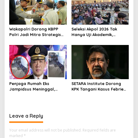
Wakapolri Dorong KBPP
Seleksi Akpol 2026 Tak
Polri Jadi Mitra Strategis
Hanya Uji Akademik,
Polri
Integritas Juga Jadi
Penilaian
Penjaga Rumah Eks
SETARA Institute Dorong
Jampidsus Meninggal,
KPK Tangani Kasus Febrie
Koalisi Minta Presiden Beri
demi Independensi
Atensi Khusus
Leave a Reply
Your email address will not be published.
Required fields are
marked
*