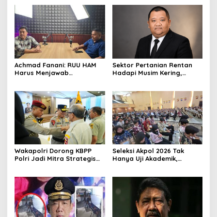
Achmad Fanani: RUU HAM
Sektor Pertanian Rentan
Harus Menjawab
Hadapi Musim Kering,
Kebutuhan Masyarakat
Kolaborasi Lintas Sektor
Jadi Solusi
Wakapolri Dorong KBPP
Seleksi Akpol 2026 Tak
Polri Jadi Mitra Strategis
Hanya Uji Akademik,
Polri
Integritas Juga Jadi
Penilaian