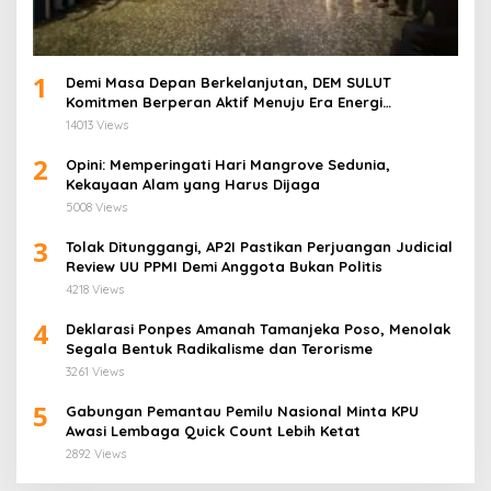
1
Demi Masa Depan Berkelanjutan, DEM SULUT
Komitmen Berperan Aktif Menuju Era Energi
Terbarukan di Sulawesi Utara
14013 Views
2
Opini: Memperingati Hari Mangrove Sedunia,
Kekayaan Alam yang Harus Dijaga
5008 Views
3
Tolak Ditunggangi, AP2I Pastikan Perjuangan Judicial
Review UU PPMI Demi Anggota Bukan Politis
4218 Views
4
Deklarasi Ponpes Amanah Tamanjeka Poso, Menolak
Segala Bentuk Radikalisme dan Terorisme
3261 Views
5
Gabungan Pemantau Pemilu Nasional Minta KPU
Awasi Lembaga Quick Count Lebih Ketat
2892 Views