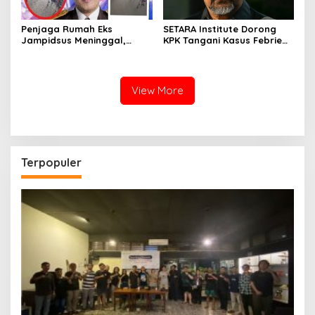
Penjaga Rumah Eks
SETARA Institute Dorong
Jampidsus Meninggal,
KPK Tangani Kasus Febrie
Koalisi Minta Presiden Beri
demi Independensi
Atensi Khusus
View More
Terpopuler