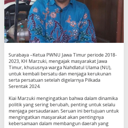
i
M
a
r
z
u
k
i
G
a
Surabaya –Ketua PWNU Jawa Timur periode 2018-
n
d
2023, KH Marzuki, mengajak masyarakat Jawa
e
Timur, khususnya warga Nahdlatul Ulama (NU),
n
untuk kembali bersatu dan menjaga kerukunan
g
serta persatuan setelah digelarnya Pilkada
M
a
Serentak 2024.
s
y
Kiai Marzuki mengingatkan bahwa dalam dinamika
a
politik yang sering berubah, penting untuk selalu
r
menjaga persaudaraan. Seruan ini bertujuan untuk
a
k
mengingatkan masyarakat akan pentingnya
a
kebersamaan dalam membangun daerah yang
t