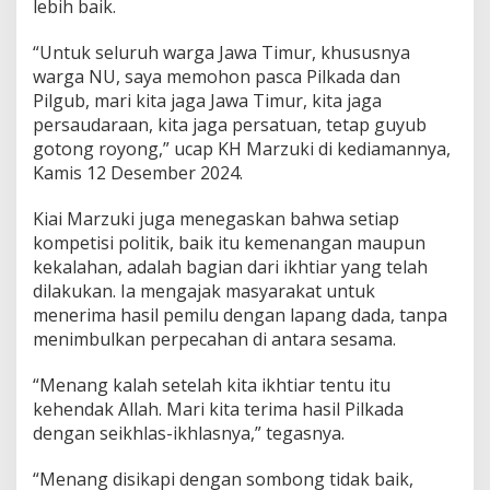
lebih baik.
J
a
“Untuk seluruh warga Jawa Timur, khususnya
t
i
warga NU, saya memohon pasca Pilkada dan
m
Pilgub, mari kita jaga Jawa Timur, kita jaga
J
persaudaraan, kita jaga persatuan, tetap guyub
a
gotong royong,” ucap KH Marzuki di kediamannya,
g
Kamis 12 Desember 2024.
a
P
e
Kiai Marzuki juga menegaskan bahwa setiap
r
kompetisi politik, baik itu kemenangan maupun
s
kekalahan, adalah bagian dari ikhtiar yang telah
a
dilakukan. Ia mengajak masyarakat untuk
t
u
menerima hasil pemilu dengan lapang dada, tanpa
a
menimbulkan perpecahan di antara sesama.
n
&
“Menang kalah setelah kita ikhtiar tentu itu
K
kehendak Allah. Mari kita terima hasil Pilkada
e
r
dengan seikhlas-ikhlasnya,” tegasnya.
u
k
“Menang disikapi dengan sombong tidak baik,
u