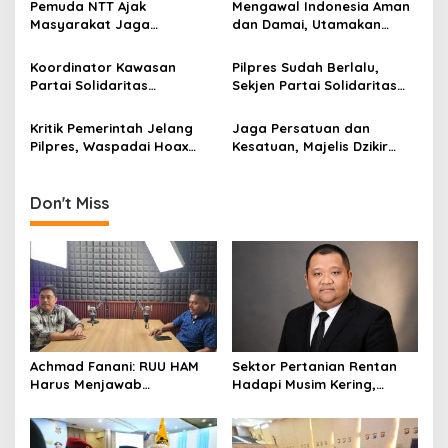
Pemuda NTT Ajak
Mengawal Indonesia Aman
a
Masyarakat Jaga
dan Damai, Utamakan
t
Persatuan, Sambut
Persatuan dalam Bhinneka
Sumpah Pemuda Tanpa
Tunggal Ika
i
Koordinator Kawasan
Pilpres Sudah Berlalu,
Perselisihan
Partai Solidaritas
Sekjen Partai Solidaritas
o
Melanesia Himbau
Melanesia : Saatnya Rajut
n
Masyarakat Bersatu,
Persatuan Indonesia
Kritik Pemerintah Jelang
Jaga Persatuan dan
Kembali Menjadi Indonesia
Pilpres, Waspadai Hoax
Kesatuan, Majelis Dzikir
Ber-Pancasila
dan Fitnah Bertebaran
Jakarta Siap Sambut
Pemilu 2019
Don't Miss
Achmad Fanani: RUU HAM
Sektor Pertanian Rentan
Harus Menjawab
Hadapi Musim Kering,
Kebutuhan Masyarakat
Kolaborasi Lintas Sektor
Jadi Solusi