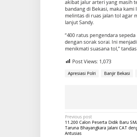
akibat jalur arteri yang masih 
bandang di Bekasi, maka kami
melintas di ruas jalan tol agar
lanjut Sandy.
“400 ratus pengendara sepeda m
dengan sorak sorai. Ini menja
menikmati suasana tol,” tandas
Post Views:
1,073
Apresiasi Polri
Banjir Bekasi
P
Previous post
11.200 Calon Peserta Didik Baru S
o
Taruna Bhayangkara Jalani CAT den
s
Antusias