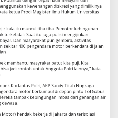
, Polantas dengan cepat hadir melayani dan
menggunakan kewenangan diskresi yang dimilikinya
ata ketua Prodi Magister ilmu Hukum Universitas
ir kala itu muncul tiba tiba. Pemotor kebingunan
k terkebdali. Saat itu juga polisi mengijinkan
bayar. Dan masyarakat pun gembira, aktivitas
an sekitar 400 pengendara motor berkendara di jalan
ian.
ek membantu masyrakat patut kita puji. Kita
bisa jadi contoh untuk Anggota Polri lainnya,” kata
.
mpek Korlantas Polri, AKP Sandy Titah Nugraga
gendara motor berkumpul di depan pintu Tol Gabus
 Mereka tampak kebingungan imbas dari genangan air
 dewasa.
Motor) hendak bekerja di Jakarta dan terisolasi