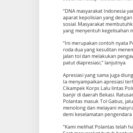
“DNA masyarakat Indonesia yan
aparat kepolisian yang dengan 
sosial. Masyarakat membutuhka
yang menyentuh kegelisahan mer
“Ini merupakan contoh nyata 
roda dua yang kesulitan mene
jalan tol dan melakukan penga
patut diapresiasi,” lanjutnya.
Apresiasi yang sama juga diun
Ia menyampaikan apresiasi terh
Cikampek Korps Lalu lintas Po
banjir di daerah Bekasi. Ratu
Polantas masuk Tol Gabus, jalu
menolong dan melayani masyra
demi keselamatan pengendara 
“Kami melihat Polantas telah h