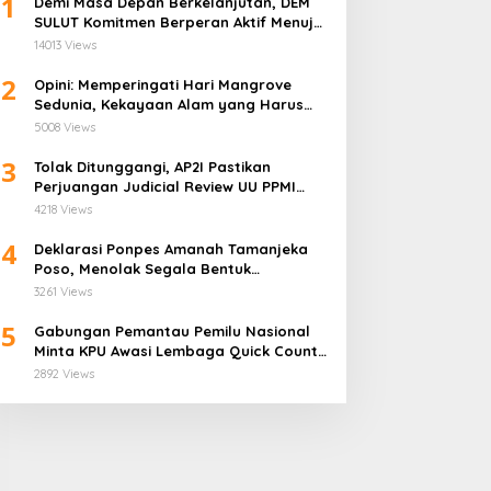
1
Demi Masa Depan Berkelanjutan, DEM
SULUT Komitmen Berperan Aktif Menuju
Era Energi Terbarukan di Sulawesi Utara
14013 Views
2
Opini: Memperingati Hari Mangrove
Sedunia, Kekayaan Alam yang Harus
Dijaga
5008 Views
3
Tolak Ditunggangi, AP2I Pastikan
Perjuangan Judicial Review UU PPMI
Demi Anggota Bukan Politis
4218 Views
4
Deklarasi Ponpes Amanah Tamanjeka
Poso, Menolak Segala Bentuk
Radikalisme dan Terorisme
3261 Views
5
Gabungan Pemantau Pemilu Nasional
Minta KPU Awasi Lembaga Quick Count
Lebih Ketat
2892 Views