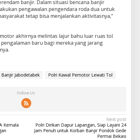
terendam banjir. Dalam situasi bencana banjir
 lakukan pengawalan pengendara roda dua untuk
 masyarakat tetap bisa menjalankan aktivitasnya,”
otor akhirnya melintas lajur bahu luar ruas tol
di pengalaman baru bagi mereka yang jarang
nya.
Banjir Jabodetabek
Polri Kawal Pemotor Lewati Tol
Follow Us
Next post
MA Kemala
Polri Dirikan Dapur Lapangan, Siap Layani 24
gan
Jam Penuh untuk Korban Banjir Pondok Gede
Permai Bekasi