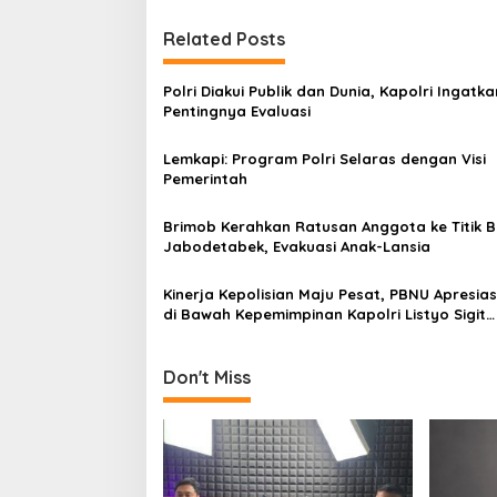
t
Related Posts
n
a
Polri Diakui Publik dan Dunia, Kapolri Ingatka
v
Pentingnya Evaluasi
i
Lemkapi: Program Polri Selaras dengan Visi
g
Pemerintah
a
Brimob Kerahkan Ratusan Anggota ke Titik B
t
Jabodetabek, Evakuasi Anak-Lansia
i
Kinerja Kepolisian Maju Pesat, PBNU Apresiasi
o
di Bawah Kepemimpinan Kapolri Listyo Sigit
n
Prabowo
Don't Miss