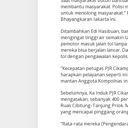
Saat masyarakat butuh bantuan
membantu masyarakat. Polisi 
untuk menolong masyarakat ” k
Bhayangkaran Iakarta ini.
Ditambahkan Edi Hasibuan, banj
mengingat tinggi air semakin ta
pemotor masuk jalan tol tanpa 
mereka bisa berjalan lancar. D
tol dengan pengawalan kepolis
“Kecepatan petugas PJR Cikamp
harapkan pelayanan seperti ini 
mantan Anggota Kompolnas ini
Sebelumnya, Ka Induk PJR Cika
mengatakan, sebanyak 400 pen
Ruas Cibitung-Tanjung Priok.
yang mencapai pinggang orang
“Rata-rata mereka (Pengendara 