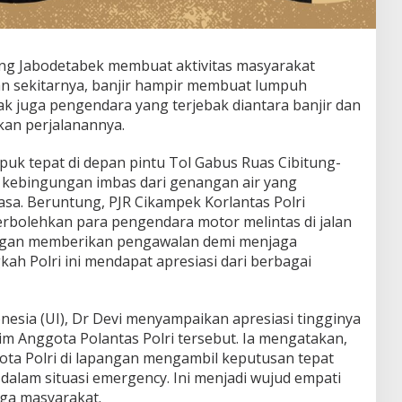
ung Jabodetabek membuat aktivitas masyarakat
an sekitarnya, banjir hampir membuat lumpuh
ak juga pengendara yang terjebak diantara banjir dan
kan perjalanannya.
uk tepat di depan pintu Tol Gabus Ruas Cibitung-
 kebingungan imbas dari genangan air yang
a. Beruntung, PJR Cikampek Korlantas Polri
rbolehkan para pengendara motor melintas di jalan
engan memberikan pengawalan demi menjaga
ah Polri ini mendapat apresiasi dari berbagai
nesia (UI), Dr Devi menyampaikan apresiasi tingginya
im Anggota Polantas Polri tersebut. Ia mengatakan,
gota Polri di lapangan mengambil keputusan tepat
alam situasi emergency. Ini menjadi wujud empati
ga masyarakat.