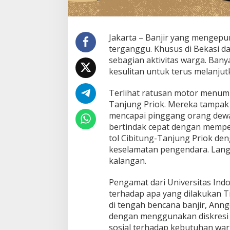
a
p
r
e
Jakarta – Banjir yang mengep
s
i
terganggu. Khusus di Bekasi d
a
sebagian aktivitas warga. Bany
s
kesulitan untuk terus melanjut
i
Terlihat ratusan motor menump
Tanjung Priok. Mereka tampak
mencapai pinggang orang dewas
bertindak cepat dengan mempe
tol Cibitung-Tanjung Priok d
keselamatan pengendara. Langk
kalangan.
Pengamat dari Universitas Indo
terhadap apa yang dilakukan T
di tengah bencana banjir, Ann
dengan menggunakan diskresi d
sosial terhadap kebutuhan war