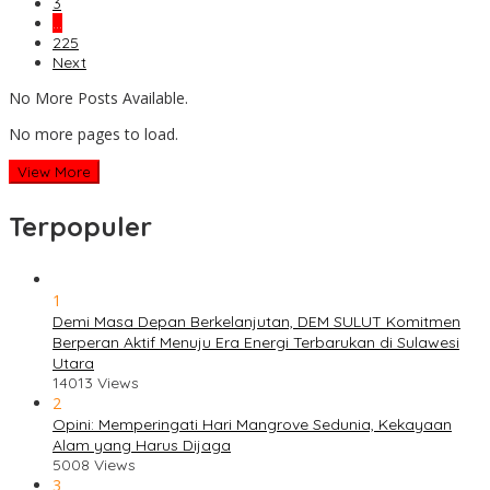
3
…
225
Next
No More Posts Available.
No more pages to load.
View More
Terpopuler
1
Demi Masa Depan Berkelanjutan, DEM SULUT Komitmen
Berperan Aktif Menuju Era Energi Terbarukan di Sulawesi
Utara
14013 Views
2
Opini: Memperingati Hari Mangrove Sedunia, Kekayaan
Alam yang Harus Dijaga
5008 Views
3