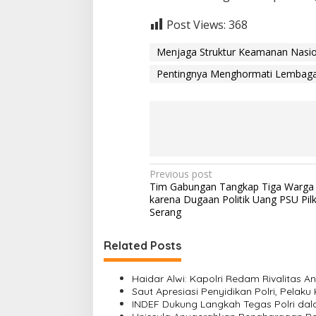
Post Views:
368
Menjaga Struktur Keamanan Nasio
Pentingnya Menghormati Lembag
P
Previous post
Tim Gabungan Tangkap Tiga Warga
o
karena Dugaan Politik Uang PSU Pil
s
Serang
t
Related Posts
n
a
Haidar Alwi: Kapolri Redam Rivalitas
v
Saut Apresiasi Penyidikan Polri, Pelak
INDEF Dukung Langkah Tegas Polri da
i