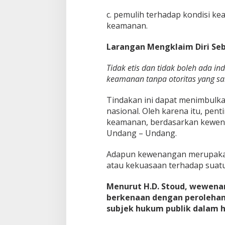
m
a
c. pemulih terhadap kondisi k
n
keamanan.
a
n
F
Larangan Mengklaim Diri Se
o
r
Tidak etis dan tidak boleh ada i
m
keamanan tanpa otoritas yang sa
a
l
Tindakan ini dapat menimbulk
nasional. Oleh karena itu, pe
keamanan, berdasarkan kewena
Undang – Undang.
Adapun kewenangan merupakan
atau kekuasaan terhadap suat
Menurut H.D. Stoud, wewena
berkenaan dengan peroleha
subjek hukum publik dalam h