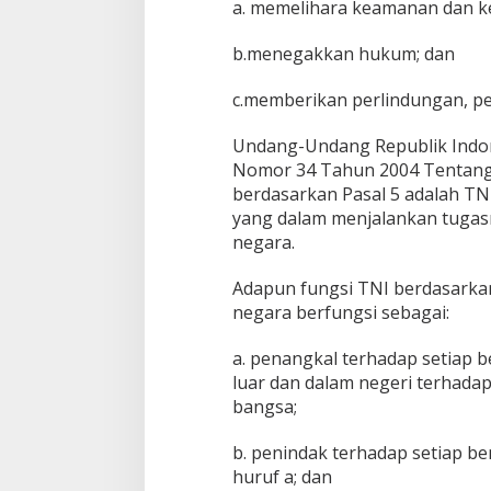
a. memelihara keamanan dan ke
n
y
b.menegakkan hukum; dan
a
M
e
c.memberikan perlindungan, p
n
g
Undang-Undang Republik Indo
h
Nomor 34 Tahun 2004 Tentang 
o
berdasarkan Pasal 5 adalah TN
r
m
yang dalam menjalankan tugasn
a
negara.
t
i
Adapun fungsi TNI berdasarkan 
L
negara berfungsi sebagai:
e
m
b
a. penangkal terhadap setiap 
a
luar dan dalam negeri terhada
g
bangsa;
a
K
b. penindak terhadap setiap b
e
a
huruf a; dan