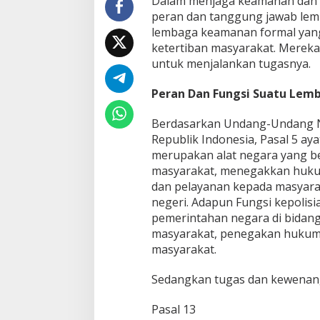
Dalam menjaga keamanan dan 
r
peran dan tanggung jawab lemb
K
lembaga keamanan formal yan
e
ketertiban masyarakat. Mereka 
a
m
untuk menjalankan tugasnya.
a
n
Peran Dan Fungsi Suatu Le
a
n
Berdasarkan Undang-Undang N
N
Republik Indonesia, Pasal 5 aya
a
s
merupakan alat negara yang b
i
masyarakat, menegakkan huku
o
dan pelayanan kepada masyara
n
negeri. Adapun Fungsi kepolisi
a
l
pemerintahan negara di bidan
:
masyarakat, penegakan hukum,
P
masyarakat.
e
n
Sedangkan tugas dan kewenangan
t
i
n
Pasal 13
g