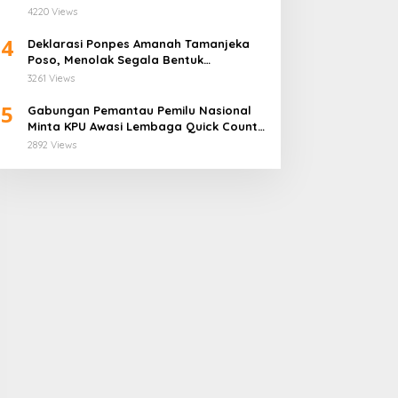
Demi Anggota Bukan Politis
4220 Views
4
Deklarasi Ponpes Amanah Tamanjeka
Poso, Menolak Segala Bentuk
Radikalisme dan Terorisme
3261 Views
5
Gabungan Pemantau Pemilu Nasional
Minta KPU Awasi Lembaga Quick Count
Lebih Ketat
2892 Views