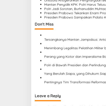
Unissula Anugerahkan Penghargaan Be
Mantan Penyidik KPK: Polri Harus Telus
g
Polri Jadi Sorotan, Burhanuddin Muhtad
a
Presiden Prabowo Tekankan Enam Prior
Presiden Prabowo Sampaikan Pidato 
t
Don't Miss
i
o
n
Tersangkanya Mantan Jampidsus: Anta
Menimbang Legalitas Pelatihan Militer
Perang yang Kotor dan Imperalisme B
Polri di Bawah Presiden dan Perlindun
Yang Berulah Siapa, yang Dihukum Siap
Pentingnya Tim Transformasi Reformas
Leave a Reply