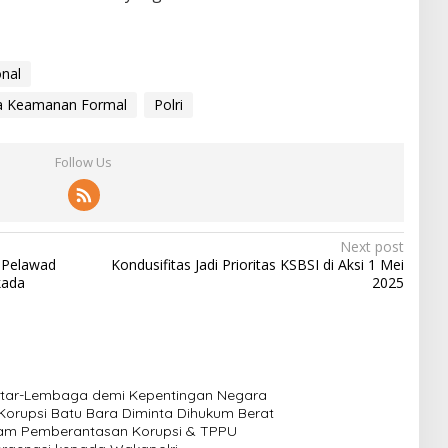
nal
a Keamanan Formal
Polri
Follow Us
Next post
 Pelawad
Kondusifitas Jadi Prioritas KSBSI di Aksi 1 Mei
kada
2025
 Antar-Lembaga demi Kepentingan Negara
u Korupsi Batu Bara Diminta Dihukum Berat
lam Pemberantasan Korupsi & TPPU