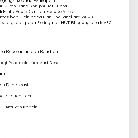
rgengsi kepada Wakapolri
uri Aliran Dana Korupsi Batu Bara
i Minta Publik Cermati Metode Survei
itas bagi Polri pada Hari Bhayangkara ke-80
Kebangsaan pada Peringatan HUT Bhayangkara ke-80
ra Keberanian dan Keadilan
 bagi Pengelola Koperasi Desa
aru
gan Demokrasi
a: Sebuah Ironi
i Bentukan Kapolri