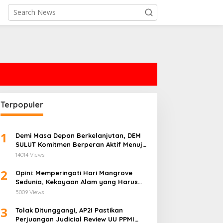
Terpopuler
1
Demi Masa Depan Berkelanjutan, DEM
SULUT Komitmen Berperan Aktif Menuju
Era Energi Terbarukan di Sulawesi Utara
14014 Views
2
Opini: Memperingati Hari Mangrove
Sedunia, Kekayaan Alam yang Harus
Dijaga
5009 Views
3
Tolak Ditunggangi, AP2I Pastikan
Perjuangan Judicial Review UU PPMI