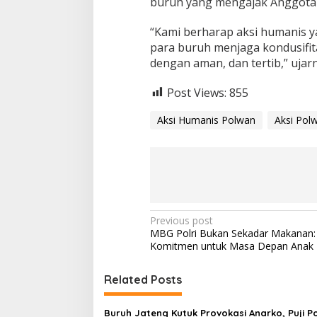
buruh yang mengajak Anggota 
r
a
l
“Kami berharap aksi humanis y
d
para buruh menjaga kondusifit
a
dengan aman, dan tertib,” ujarn
n
R
o
Post Views:
855
t
i
Aksi Humanis Polwan
Aksi Pol
P
Previous post
MBG Polri Bukan Sekadar Makanan: 
o
Komitmen untuk Masa Depan Anak
s
t
Related Posts
n
Buruh Jateng Kutuk Provokasi Anarko, Puji Pol