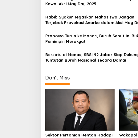
a
Kawal Aksi May Day 2025
v
Habib Syakur Tegaskan Mahasiswa Jangan
i
Terjebak Provokasi Anarko dalam Aksi May D
g
Jangan Gagal Paham!
a
Prabowo Turun ke Monas, Buruh Sebut Ini Buk
Pemimpin Merakyat
t
i
Bersatu di Monas, SBSI 92 Jabar Siap Dukun
Tuntutan Buruh Nasional secara Damai
o
n
Don't Miss
Sektor Pertanian Rentan Hadapi
Wakapolr