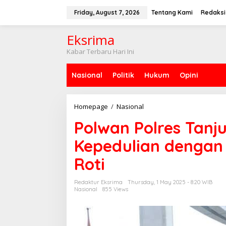
S
k
Friday, August 7, 2026
Tentang Kami
Redaksi
i
p
Eksrima
t
o
Kabar Terbaru Hari Ini
c
o
Nasional
Politik
Hukum
Opini
n
t
e
n
Homepage
/
Nasional
P
t
o
Polwan Polres Tanj
l
w
Kepedulian dengan 
a
n
Roti
P
o
l
Redaktur Eksrima
Thursday, 1 May 2025 - 8:20 WIB
r
Nasional
855 Views
e
s
T
a