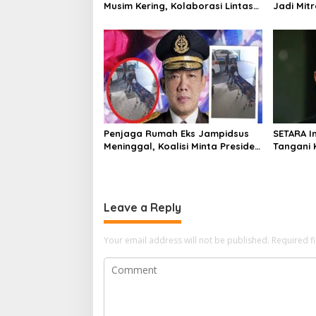
Musim Kering, Kolaborasi Lintas
Jadi Mitr
Sektor Jadi Solusi
Penjaga Rumah Eks Jampidsus
SETARA I
Meninggal, Koalisi Minta Presiden
Tangani 
Beri Atensi Khusus
Independ
Leave a Reply
Your email address will not be published.
Required f