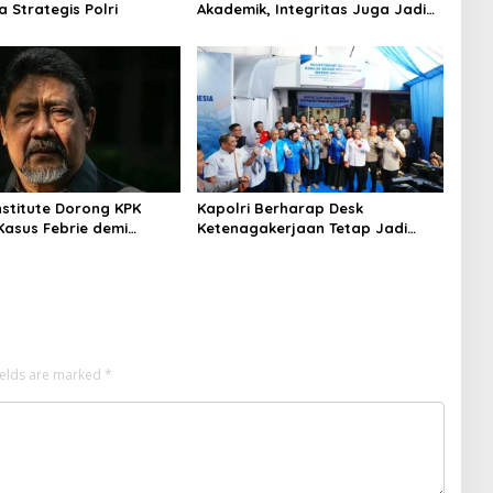
a Strategis Polri
Akademik, Integritas Juga Jadi
Penilaian
nstitute Dorong KPK
Kapolri Berharap Desk
Kasus Febrie demi
Ketenagakerjaan Tetap Jadi
ensi
Garda Pelayanan Buruh
ields are marked
*