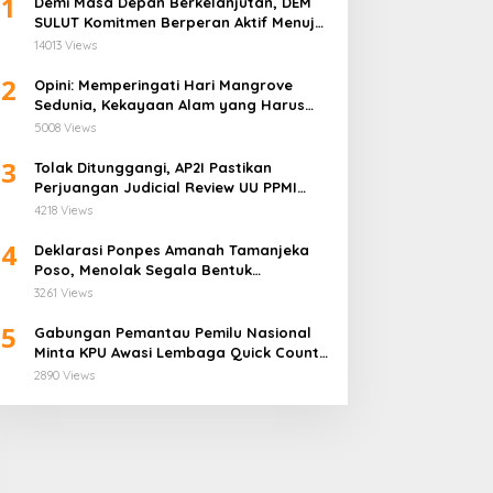
1
Demi Masa Depan Berkelanjutan, DEM
SULUT Komitmen Berperan Aktif Menuju
Era Energi Terbarukan di Sulawesi Utara
14013 Views
2
Opini: Memperingati Hari Mangrove
Sedunia, Kekayaan Alam yang Harus
Dijaga
5008 Views
3
Tolak Ditunggangi, AP2I Pastikan
Perjuangan Judicial Review UU PPMI
Demi Anggota Bukan Politis
4218 Views
4
Deklarasi Ponpes Amanah Tamanjeka
Poso, Menolak Segala Bentuk
Radikalisme dan Terorisme
3261 Views
5
Gabungan Pemantau Pemilu Nasional
Minta KPU Awasi Lembaga Quick Count
Lebih Ketat
2890 Views