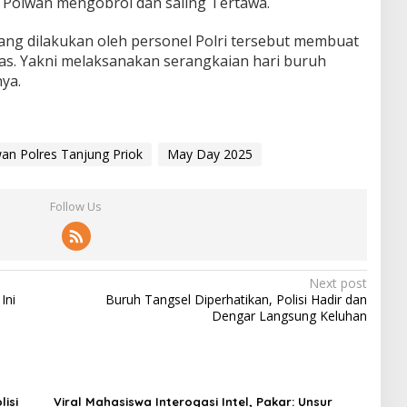
Polwan mengobrol dan saling Tertawa.
ang dilakukan oleh personel Polri tersebut membuat
as. Yakni melaksanakan serangkaian hari buruh
ya.
wan Polres Tanjung Priok
May Day 2025
Follow Us
Next post
Ini
Buruh Tangsel Diperhatikan, Polisi Hadir dan
Dengar Langsung Keluhan
isi
Viral Mahasiswa Interogasi Intel, Pakar: Unsur