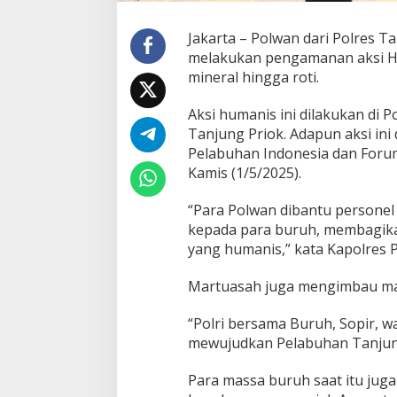
l
i
Jakarta – Polwan dari Polres 
a
melakukan pengamanan aksi Hari
n
mineral hingga roti.
d
e
n
Aksi humanis ini dilakukan di
g
Tanjung Priok. Adapun aksi ini
a
Pelabuhan Indonesia dan For
n
Kamis (1/5/2025).
B
a
g
“Para Polwan dibantu personel
i
kepada para buruh, membagika
k
yang humanis,” kata Kapolres
a
n
Martuasah juga mengimbau mas
A
i
r
“Polri bersama Buruh, Sopir, 
M
mewujudkan Pelabuhan Tanjung
i
n
Para massa buruh saat itu jug
e