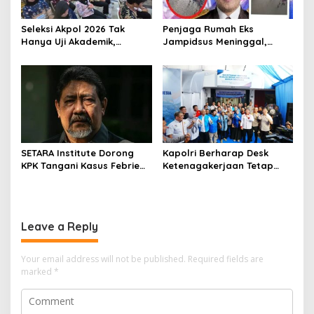
Seleksi Akpol 2026 Tak
Penjaga Rumah Eks
Hanya Uji Akademik,
Jampidsus Meninggal,
Integritas Juga Jadi
Koalisi Minta Presiden Beri
Penilaian
Atensi Khusus
SETARA Institute Dorong
Kapolri Berharap Desk
KPK Tangani Kasus Febrie
Ketenagakerjaan Tetap
demi Independensi
Jadi Garda Pelayanan
Buruh
Leave a Reply
Your email address will not be published.
Required fields are
marked
*