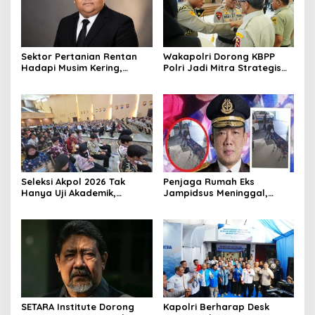
Sektor Pertanian Rentan
Wakapolri Dorong KBPP
Hadapi Musim Kering,
Polri Jadi Mitra Strategis
Kolaborasi Lintas Sektor
Polri
Jadi Solusi
Seleksi Akpol 2026 Tak
Penjaga Rumah Eks
Hanya Uji Akademik,
Jampidsus Meninggal,
Integritas Juga Jadi
Koalisi Minta Presiden Beri
Penilaian
Atensi Khusus
SETARA Institute Dorong
Kapolri Berharap Desk