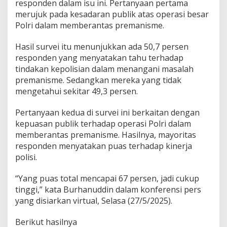
responden dalam isu ini. Pertanyaan pertama
g
merujuk pada kesadaran publik atas operasi besar
i
Polri dalam memberantas premanisme.
P
r
e
Hasil survei itu menunjukkan ada 50,7 persen
m
responden yang menyatakan tahu terhadap
a
tindakan kepolisian dalam menangani masalah
n
premanisme. Sedangkan mereka yang tidak
i
s
mengetahui sekitar 49,3 persen.
m
e
Pertanyaan kedua di survei ini berkaitan dengan
kepuasan publik terhadap operasi Polri dalam
memberantas premanisme. Hasilnya, mayoritas
responden menyatakan puas terhadap kinerja
polisi.
“Yang puas total mencapai 67 persen, jadi cukup
tinggi,” kata Burhanuddin dalam konferensi pers
yang disiarkan virtual, Selasa (27/5/2025).
Berikut hasilnya