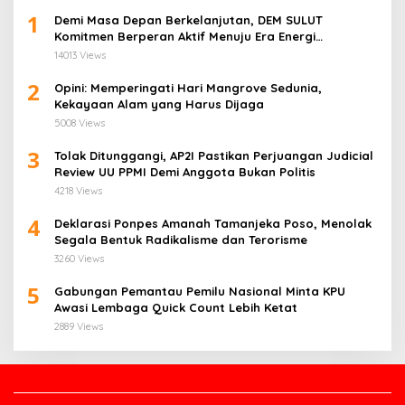
1
Demi Masa Depan Berkelanjutan, DEM SULUT
Komitmen Berperan Aktif Menuju Era Energi
Terbarukan di Sulawesi Utara
14013 Views
2
Opini: Memperingati Hari Mangrove Sedunia,
Kekayaan Alam yang Harus Dijaga
5008 Views
3
Tolak Ditunggangi, AP2I Pastikan Perjuangan Judicial
Review UU PPMI Demi Anggota Bukan Politis
4218 Views
4
Deklarasi Ponpes Amanah Tamanjeka Poso, Menolak
Segala Bentuk Radikalisme dan Terorisme
3260 Views
5
Gabungan Pemantau Pemilu Nasional Minta KPU
Awasi Lembaga Quick Count Lebih Ketat
2889 Views