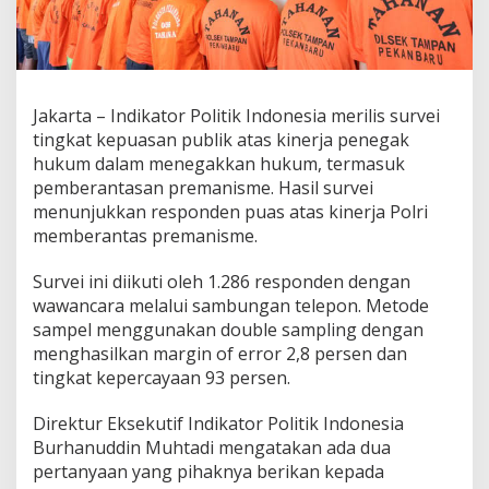
u
a
s
K
i
n
Jakarta – Indikator Politik Indonesia merilis survei
e
tingkat kepuasan publik atas kinerja penegak
r
hukum dalam menegakkan hukum, termasuk
j
pemberantasan premanisme. Hasil survei
a
P
menunjukkan responden puas atas kinerja Polri
o
memberantas premanisme.
l
r
Survei ini diikuti oleh 1.286 responden dengan
i
wawancara melalui sambungan telepon. Metode
d
a
sampel menggunakan double sampling dengan
l
menghasilkan margin of error 2,8 persen dan
a
tingkat kepercayaan 93 persen.
m
P
Direktur Eksekutif Indikator Politik Indonesia
e
r
Burhanuddin Muhtadi mengatakan ada dua
a
pertanyaan yang pihaknya berikan kepada
n