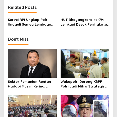
t
Related Posts
n
a
Survei RPI Ungkap Polri
HUT Bhayangkara ke-79:
v
Ungguli Semua Lembaga
Lemkapi Desak Peningkatan
Hukum, KPK Tertinggal
Respons dan
i
Profesionalisme
g
Don't Miss
a
t
i
o
n
Sektor Pertanian Rentan
Wakapolri Dorong KBPP
Hadapi Musim Kering,
Polri Jadi Mitra Strategis
Kolaborasi Lintas Sektor
Polri
Jadi Solusi