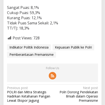
Sangat Puas: 8,1%
Cukup Puas: 59,3%
Kurang Puas: 12,1%
Tidak Puas Sama Sekali: 2,1%
TT/TJ: 18,3%
Post Views:
728
Indikator Politik Indonesia
Kepuasan Publik ke Polri
Pemberantasan Premanisme
Follow Us
P
Previous post
Next post
POLRI dan Mitra Strategis
Polri Dorong Pendekatan
o
Hadirkan Ketahanan Pangan
Ilmiah dalam Operasi
s
Lewat Ekspor Jagung
Premanisme