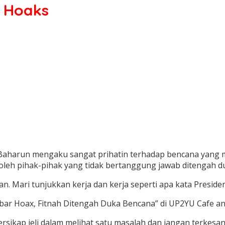
 Hoaks
an Baharun mengaku sangat prihatin terhadap bencana yang
leh pihak-pihak yang tidak bertanggung jawab ditengah d
. Mari tunjukkan kerja dan kerja seperti apa kata Presiden
ar Hoax, Fitnah Ditengah Duka Bencana” di UP2YU Cafe and 
ersikap jeli dalam melihat satu masalah dan jangan terk