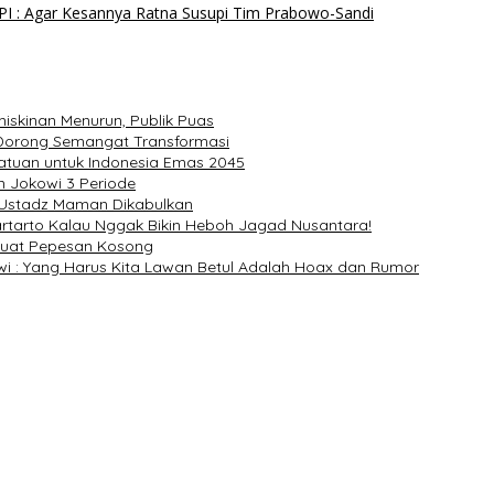
IPI : Agar Kesannya Ratna Susupi Tim Prabowo-Sandi
miskinan Menurun, Publik Puas
 Dorong Semangat Transformasi
satuan untuk Indonesia Emas 2045
n Jokowi 3 Periode
i Ustadz Maman Dikabulkan
Hartarto Kalau Nggak Bikin Heboh Jagad Nusantara!
p Buat Pepesan Kosong
i : Yang Harus Kita Lawan Betul Adalah Hoax dan Rumor