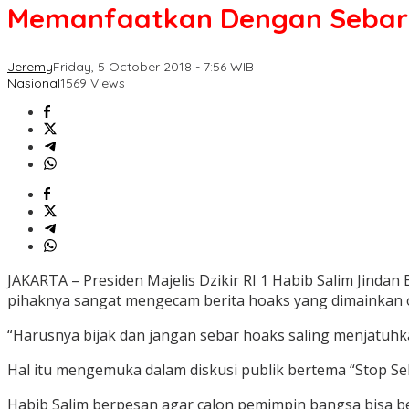
Memanfaatkan Dengan Sebar
Jeremy
Friday, 5 October 2018 - 7:56 WIB
Nasional
1569 Views
JAKARTA – Presiden Majelis Dzikir RI 1 Habib Salim Jind
pihaknya sangat mengecam berita hoaks yang dimainkan o
“Harusnya bijak dan jangan sebar hoaks saling menjatuhkan
Hal itu mengemuka dalam diskusi publik bertema “Stop Seb
Habib Salim berpesan agar calon pemimpin bangsa bisa b