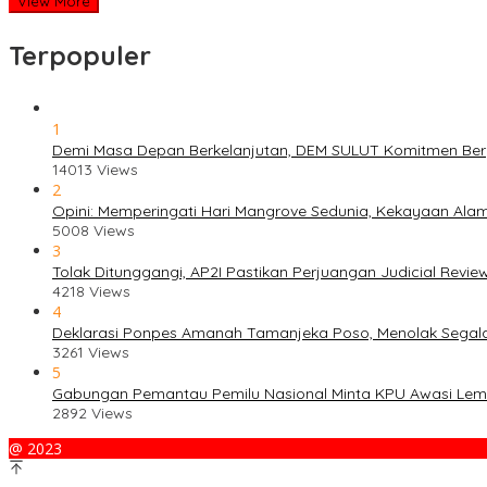
View More
Terpopuler
1
Demi Masa Depan Berkelanjutan, DEM SULUT Komitmen Berper
14013 Views
2
Opini: Memperingati Hari Mangrove Sedunia, Kekayaan Ala
5008 Views
3
Tolak Ditunggangi, AP2I Pastikan Perjuangan Judicial Revi
4218 Views
4
Deklarasi Ponpes Amanah Tamanjeka Poso, Menolak Segala
3261 Views
5
Gabungan Pemantau Pemilu Nasional Minta KPU Awasi Lem
2892 Views
@ 2023