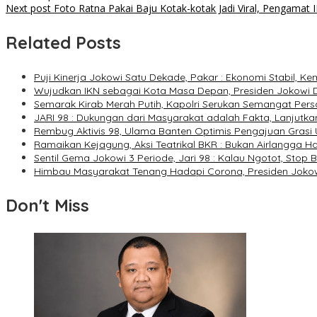
Next post
Foto Ratna Pakai Baju Kotak-kotak Jadi Viral, Pengamat 
Related Posts
Puji Kinerja Jokowi Satu Dekade, Pakar : Ekonomi Stabil, Ke
Wujudkan IKN sebagai Kota Masa Depan, Presiden Jokowi
Semarak Kirab Merah Putih, Kapolri Serukan Semangat Per
JARI 98 : Dukungan dari Masyarakat adalah Fakta, Lanjutka
Rembug Aktivis 98, Ulama Banten Optimis Pengajuan Gras
Ramaikan Kejagung, Aksi Teatrikal BKR : Bukan Airlangga 
Sentil Gema Jokowi 3 Periode, Jari 98 : Kalau Ngotot, Sto
Himbau Masyarakat Tenang Hadapi Corona, Presiden Jokow
Don't Miss