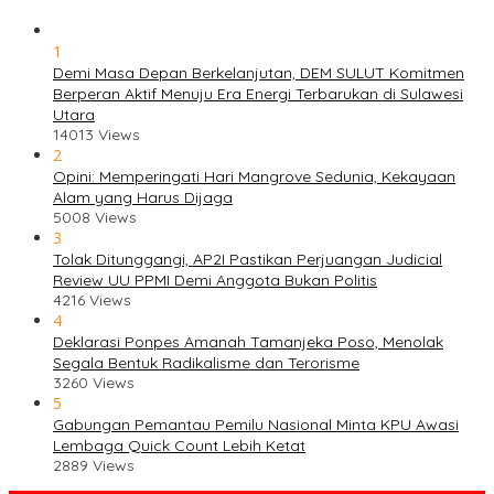
1
Demi Masa Depan Berkelanjutan, DEM SULUT Komitmen
Berperan Aktif Menuju Era Energi Terbarukan di Sulawesi
Utara
14013 Views
2
Opini: Memperingati Hari Mangrove Sedunia, Kekayaan
Alam yang Harus Dijaga
5008 Views
3
Tolak Ditunggangi, AP2I Pastikan Perjuangan Judicial
Review UU PPMI Demi Anggota Bukan Politis
4216 Views
4
Deklarasi Ponpes Amanah Tamanjeka Poso, Menolak
Segala Bentuk Radikalisme dan Terorisme
3260 Views
5
Gabungan Pemantau Pemilu Nasional Minta KPU Awasi
Lembaga Quick Count Lebih Ketat
2889 Views