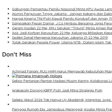
Gabungan Pemantau Pemilu Nasional Minta KPU Awasi Lem
Alumni Perguruan Tinggi Jakarta : Jangan Kekang dan Dek
Hargai Kinerja TNI-Polri Kawal Pemilu Kondusif dan Aman
Sampaikan Pesan Damai, J.Co Himbau Bersama Jaga Pers
Geram Insiden 22 Mei, KMJ Serukan “Tritura” Minta Amien 
Aziz Jadi Korban Kerusuhan 22 Mei, Keluarga Ikhlaskan Ke
Sedikit Detail Mengenai Kerusuhan Jakarta 21-22 Mei 2019
Tolak Gerakan People Power, Ulama NTB : Dalam Islam Tak
Don't Miss
Achmad Fanani: RUU HAM Harus Menjawab Kebutuhan Mas
Sektor Pertanian Rentan Hadapi Musim Kering, Kolaborasi Lin
Wakapolri Dorong KBPP Polri Jadi Mitra Strategis Polri
Seleksi Akpol 2026 Tak Hanya Uji Akademik, Integritas Juga 
Penjaga Rumah Eks Jampidsus Meninggal, Koalisi Minta Pres