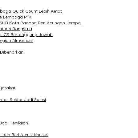
baga Quick Count Lebih Ketat
te Lembaga MK!
, FKUB Kota Padang Beri Acungan Jempol
atuan Bangsa a
Rais CS Bertanggung Jawab
pergian Almarhum
 Dibenarkan
yarakat
tas Sektor Jadi Solusi
Jadi Penilaian
iden Beri Atensi Khusus