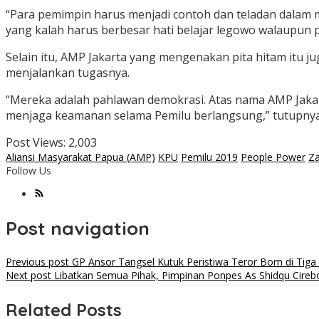
“Para pemimpin harus menjadi contoh dan teladan dalam
yang kalah harus berbesar hati belajar legowo walaupun 
Selain itu, AMP Jakarta yang mengenakan pita hitam itu 
menjalankan tugasnya.
“Mereka adalah pahlawan demokrasi. Atas nama AMP Jakart
menjaga keamanan selama Pemilu berlangsung,” tutupnya
Post Views:
2,003
Aliansi Masyarakat Papua (AMP)
KPU
Pemilu 2019
People Power
Z
Follow Us
Post navigation
Previous post
GP Ansor Tangsel Kutuk Peristiwa Teror Bom di Tiga 
Next post
Libatkan Semua Pihak, Pimpinan Ponpes As Shidqu Cireb
Related Posts