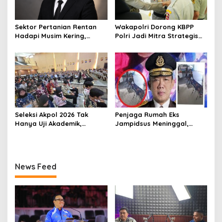
Sektor Pertanian Rentan
Wakapolri Dorong KBPP
Hadapi Musim Kering,
Polri Jadi Mitra Strategis
Kolaborasi Lintas Sektor
Polri
Jadi Solusi
Seleksi Akpol 2026 Tak
Penjaga Rumah Eks
Hanya Uji Akademik,
Jampidsus Meninggal,
Integritas Juga Jadi
Koalisi Minta Presiden Beri
Penilaian
Atensi Khusus
News Feed