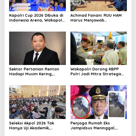
Kapolri Cup 2026 Dibuka di
Achmad Fanani: RUU HAM
Indonesia Arena, Wakapolri
Harus Menjawab
Dorong Talenta Digital
Kebutuhan Masyarakat
Berdaya Saing Global
Sektor Pertanian Rentan
Wakapolri Dorong KBPP
Hadapi Musim Kering,
Polri Jadi Mitra Strategis
Kolaborasi Lintas Sektor
Polri
Jadi Solusi
Seleksi Akpol 2026 Tak
Penjaga Rumah Eks
Hanya Uji Akademik,
Jampidsus Meninggal,
Integritas Juga Jadi
Koalisi Minta Presiden Beri