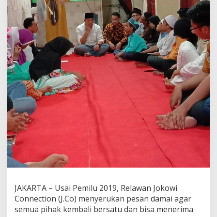
J
.
C
o
H
i
m
b
a
u
B
e
r
s
a
m
a
J
a
g
a
JAKARTA – Usai Pemilu 2019, Relawan Jokowi
P
e
Connection (J.Co) menyerukan pesan damai agar
r
semua pihak kembali bersatu dan bisa menerima
s