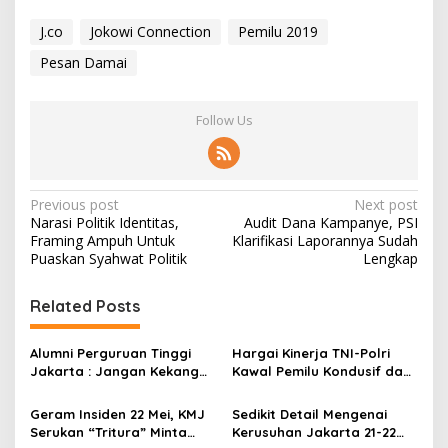
J.co
Jokowi Connection
Pemilu 2019
Pesan Damai
Follow Us
P
Previous post
Next post
Narasi Politik Identitas,
Audit Dana Kampanye, PSI
o
Framing Ampuh Untuk
Klarifikasi Laporannya Sudah
s
Puaskan Syahwat Politik
Lengkap
t
Related Posts
n
a
Alumni Perguruan Tinggi
Hargai Kinerja TNI-Polri
v
Jakarta : Jangan Kekang
Kawal Pemilu Kondusif dan
dan Dekte Lembaga MK!
Aman, FKUB Kota Padang
i
Beri Acungan Jempol
Geram Insiden 22 Mei, KMJ
Sedikit Detail Mengenai
g
Serukan “Tritura” Minta
Kerusuhan Jakarta 21-22