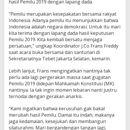
hasil Pemilu 2019 dengan lapang dada.
a
t
“Pemilu merupakan kesepakatan bersama rakyat
u
a
Indonesia. Adanya pemilu itu menunjukkan bahwa
n
Indonesia adalah negara demokrasi. Untuk itu mari
B
kita terima dengan lapang dada hasil keputusan
a
Pemilu 2019. Kita kembali bersatu menjaga
n
persatuan,” ungkap Koordinator J.Co Frans Freddy
g
s
saat acara buka bersama dan santunan di
a
Sekretariatnya Tebet Jakarta Selatan, kemarin.
a
Lebih lanjut, Frans mengingatkan nantinya tak
perlu ada lagi pergerakan massa saat gugatan
Pemilu 2019 didepan Mahkamah Konstitusi (MK)
nantinya. Ia tak ingin momen lebaran nanti justru
ternodai dengan gerakan anarkis.
“Kami ingatkan bahwa kerusuhan gak bakal
merubah hasil Pemilu. Damai itu indah, makanya
jaga kedamaian, kesejukan dan membangun
silaturahmi. Mari bergandengan tangan lagi,