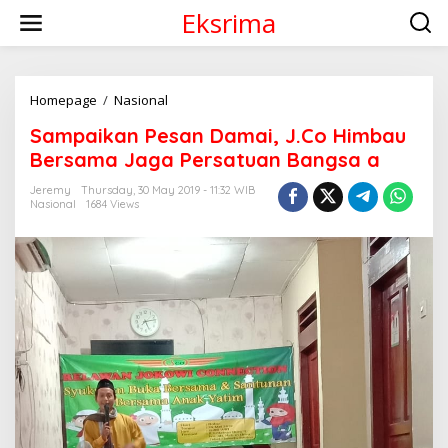
S
Eksrima
k
i
p
t
o
Homepage
/
Nasional
S
c
a
Sampaikan Pesan Damai, J.Co Himbau
o
m
n
p
Bersama Jaga Persatuan Bangsa a
t
a
e
i
Jeremy
Thursday, 30 May 2019 - 11:32 WIB
n
Nasional
1684 Views
k
t
a
n
P
e
s
a
n
D
a
m
a
i
,