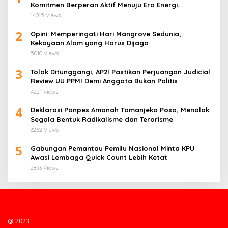
Komitmen Berperan Aktif Menuju Era Energi
Terbarukan di Sulawesi Utara
14015 Views
2
Opini: Memperingati Hari Mangrove Sedunia,
Kekayaan Alam yang Harus Dijaga
5010 Views
3
Tolak Ditunggangi, AP2I Pastikan Perjuangan Judicial
Review UU PPMI Demi Anggota Bukan Politis
4221 Views
4
Deklarasi Ponpes Amanah Tamanjeka Poso, Menolak
Segala Bentuk Radikalisme dan Terorisme
3262 Views
5
Gabungan Pemantau Pemilu Nasional Minta KPU
Awasi Lembaga Quick Count Lebih Ketat
2893 Views
@ 2023