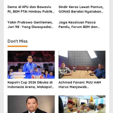
Amien Rais CS Bertanggung
Mei 2019
a
Jawab
Demo di KPU dan Bawaslu
Sindir Keras Lewat Pantun,
t
RI, BEM PTAI Himbau Publik
GONAS Beraksi Nyatakan
i
Tak Terpengaruh
Tolak People Power
Hembusan Isu People
Yakin Prabowo Gentlemen,
Jaga Kesatuan Pasca
o
Power
Jari 98 : Yang Diwaspadai
Pemilu, Forum BEM dan
n
Itu Pembisik Dibelakangnya
Pemuda Jabodetabek
Manfaatkan Momen
Ramadan
Don't Miss
Kapolri Cup 2026 Dibuka di
Achmad Fanani: RUU HAM
Indonesia Arena, Wakapolri
Harus Menjawab
Dorong Talenta Digital
Kebutuhan Masyarakat
Berdaya Saing Global