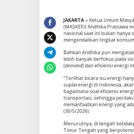
n
g
a
JAKARTA –
Ketua Umum Masyara
n
(MASKEEI) Andhika Prastawa me
P
e
nasional saat ini bukan hanya 
n
mengendalikan tingkat konsum
g
e
Bahkan Andhika pun mengatakan
m
lebih banyak berfokus pada sis
b
a
(
demand
) dan efisiensi energi
n
g
“Terlihat bicara isu energi han
a
suplai energi di Indonesia, aka
n
bagaimana soal efisiensi energi
E
B
transportasi, sehingga perilak
T
memanfaatkan energi yang ada d
(30/5/2026).
Menurutnya, di tengah ketidakp
Timur Tengah yang berpotensi 