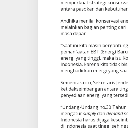
memperkuat strategi konservas
antara pasokan dan kebutuhan 
Andhika menilai konservasi e
melainkan bagian penting dari 
masa depan.
“Saat ini kita masih bergantung
pemanfaatan EBT (Energi Baru
energi yang tinggi, maka isu Ko
Indonesia, karena kita tidak b
menghadirkan energi yang saat 
Sementara itu, Sekretaris Jend
ketidakseimbangan antara tin
penyediaan energi yang tersedia
“Undang-Undang no.30 Tahun 20
mengatur
supply
dan
demand
so
Indonesia harus dijaga keseim
di Indonesia saat tinggi sehi