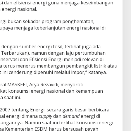
i dan efisiensi energi guna menjaga keseimbangan
energi nasional.
nergi bukan sekadar program penghematan,
upaya menjaga keberlanjutan energi nasional di
 dengan sumber energi fosil, terlihat juga ada
 Terbarukan), namun dengan laju pertumbuhan
nservasi dan Efisiensi Energi menjadi relevan di
isa terus menerus membangun pembangkit listrik atau
ini cenderung dipenuhi melalui impor,” katanya.
eral MASKEEI, Arya Rezavidi, menyoroti
gkat konsumsi energi nasional dan kemampuan
 saat ini.
07 tentang Energi, secara garis besar berbicara
al energi dimana
supply
dan
demand
energi di
bangannya. Namun saat ini terlihat konsumsi energi
ngga Kementerian ESDM harus bersusah payah