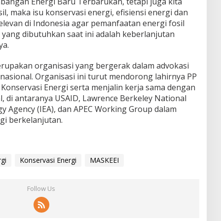
angan Energi Baru Terbarukan, tetapi juga kita
, maka isu konservasi energi, efisiensi energi dan
levan di Indonesia agar pemanfaatan energi fosil
yang dibutuhkan saat ini adalah keberlanjutan
ya.
rupakan organisasi yang bergerak dalam advokasi
 nasional. Organisasi ini turut mendorong lahirnya PP
onservasi Energi serta menjalin kerja sama dengan
, di antaranya USAID, Lawrence Berkeley National
rgy Agency (IEA), dan APEC Working Group dalam
i berkelanjutan.
rgi
Konservasi Energi
MASKEEI
Follow Us