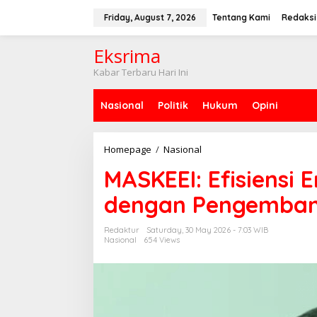
S
k
Friday, August 7, 2026
Tentang Kami
Redaksi
i
p
Eksrima
t
o
Kabar Terbaru Hari Ini
c
o
Nasional
Politik
Hukum
Opini
n
t
e
n
Homepage
/
Nasional
M
t
A
MASKEEI: Efisiensi
S
K
dengan Pengemba
E
E
I
Redaktur
Saturday, 30 May 2026 - 7:03 WIB
:
Nasional
654 Views
E
f
i
s
i
e