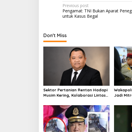
P
Previous post
Pengamat: TNI Bukan Aparat Pene
o
untuk Kasus Begal
s
t
Don't Miss
n
a
v
i
g
a
t
Sektor Pertanian Rentan Hadapi
Wakapolr
i
Musim Kering, Kolaborasi Lintas
Jadi Mitr
Sektor Jadi Solusi
o
n