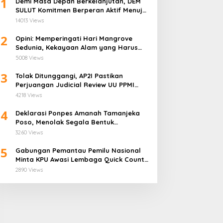
1
Demi Masa Depan Berkelanjutan, DEM
SULUT Komitmen Berperan Aktif Menuju
Era Energi Terbarukan di Sulawesi Utara
14013 Views
2
Opini: Memperingati Hari Mangrove
Sedunia, Kekayaan Alam yang Harus
Dijaga
5008 Views
3
Tolak Ditunggangi, AP2I Pastikan
Perjuangan Judicial Review UU PPMI
Demi Anggota Bukan Politis
4218 Views
4
Deklarasi Ponpes Amanah Tamanjeka
Poso, Menolak Segala Bentuk
Radikalisme dan Terorisme
3260 Views
5
Gabungan Pemantau Pemilu Nasional
Minta KPU Awasi Lembaga Quick Count
Lebih Ketat
2890 Views