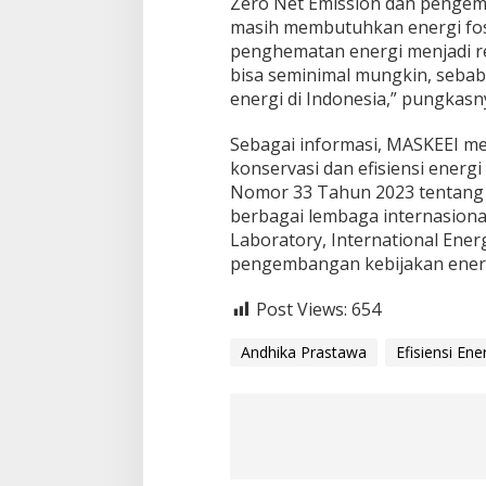
Zero Net Emission dan pengemb
masih membutuhkan energi fosil
penghematan energi menjadi re
bisa seminimal mungkin, sebab 
energi di Indonesia,” pungkasn
Sebagai informasi, MASKEEI me
konservasi dan efisiensi energi
Nomor 33 Tahun 2023 tentang K
berbagai lembaga internasional
Laboratory, International Ene
pengembangan kebijakan energ
Post Views:
654
Andhika Prastawa
Efisiensi Ene