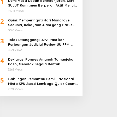
1
Demi Masa Depan Berkelanjutan, DEM
SULUT Komitmen Berperan Aktif Menuju
Era Energi Terbarukan di Sulawesi Utara
14015 Views
2
Opini: Memperingati Hari Mangrove
Sedunia, Kekayaan Alam yang Harus
Dijaga
5010 Views
3
Tolak Ditunggangi, AP2I Pastikan
Perjuangan Judicial Review UU PPMI
Demi Anggota Bukan Politis
4221 Views
4
Deklarasi Ponpes Amanah Tamanjeka
Poso, Menolak Segala Bentuk
Radikalisme dan Terorisme
3262 Views
5
Gabungan Pemantau Pemilu Nasional
Minta KPU Awasi Lembaga Quick Count
Lebih Ketat
2894 Views