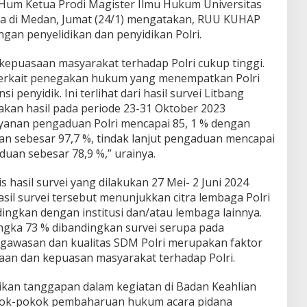
.Hum Ketua Prodi Magister Ilmu Hukum Universitas
 di Medan, Jumat (24/1) mengatakan, RUU KUHAP
an penyelidikan dan penyidikan Polri.
epuasaan masyarakat terhadap Polri cukup tinggi.
 terkait penegakan hukum yang menempatkan Polri
i penyidik. Ini terlihat dari hasil survei Litbang
an hasil pada periode 23-31 Oktober 2023
yanan pengaduan Polri mencapai 85, 1 % dengan
n sebesar 97,7 %, tindak lanjut pengaduan mencapai
uan sebesar 78,9 %,” urainya.
s hasil survei yang dilakukan 27 Mei- 2 Juni 2024
asil survei tersebut menunjukkan citra lembaga Polri
dingkan dengan institusi dan/atau lembaga lainnya.
angka 73 % dibandingkan survei serupa pada
ngawasan dan kualitas SDM Polri merupakan faktor
aan dan kepuasan masyarakat terhadap Polri.
ikan tanggapan dalam kegiatan di Badan Keahlian
okok-pokok pembaharuan hukum acara pidana