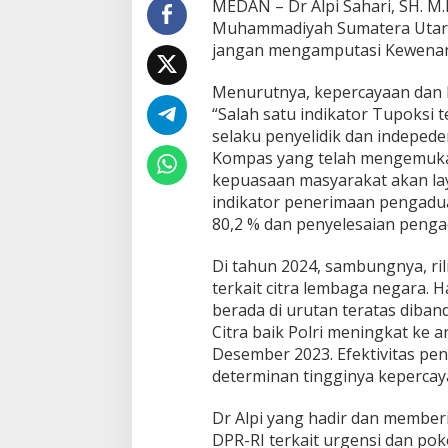
MEDAN – Dr Alpi Sahari, SH. M
i
Muhammadiyah Sumatera Utara
W
jangan mengamputasi Kewenang
e
w
e
Menurutnya, kepercayaan dan k
n
“Salah satu indikator Tupoksi
a
selaku penyelidik dan indepedens
n
Kompas yang telah mengemukak
g
kepuasaan masyarakat akan la
P
o
indikator penerimaan pengadua
l
80,2 % dan penyelesaian pengad
r
i
Di tahun 2024, sambungnya, rili
d
terkait citra lembaga negara. H
a
l
berada di urutan teratas diban
a
Citra baik Polri meningkat ke 
m
Desember 2023. Efektivitas pe
P
determinan tingginya kepercay
e
n
y
Dr Alpi yang hadir dan member
e
DPR-RI terkait urgensi dan p