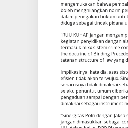
l
mengemukakan bahwa pembaha
i
boleh menghilangkan norm peny
d
i
dalam penegakan hukum untuk
k
diduga sebagai tindak pidana u
a
n
“RUU KUHAP jangan mengamputa
&
kegiatan penyidikan dengan al
P
e
termasuk mixx sistem crime co
n
the doctrine of Binding Preced
y
tatanan structure of law yang d
i
d
Implikasinya, kata dia, asas si
i
k
efisien tidak akan terwujud. S
a
seharusnya tidak dimaknai seb
n
selaku penuntut umum diberik
pengaduan sampai dengan perk
dimaknai sebagai instrument n
“Sinergitas Polri dengan Jaksa 
jangan dimasukkan sebagai co
UU, dalam hal ini DPR RI yang